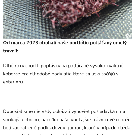
Od márca 2023 obohatí naše portfólio potláčaný umelý
trávník.
Dlhé roky chodili poptávky na potláčané vysoko kvalitné
koberce pre dlhodobé podujatia ktoré sa uskutočňjú v
exteriéru.
Doposiaľ sme nie vždy dokázali vyhovieť požiadavkám na
vonkajšiu plochu, nakoľko naše vonkajšie trávnikové rohože
boli zaopatrené podkladovou gumou, ktoré v prípade dažďa