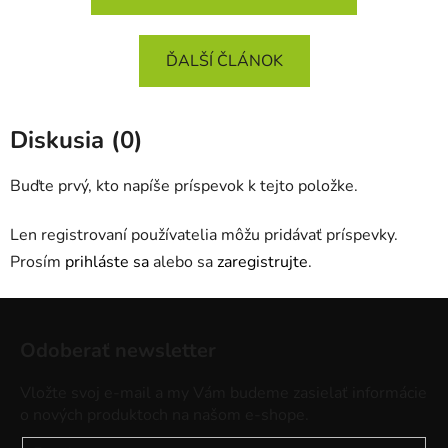
ĎALŠÍ ČLÁNOK
Diskusia (0)
Buďte prvý, kto napíše príspevok k tejto položke.
Len registrovaní používatelia môžu pridávať príspevky.
Prosím
prihláste sa
alebo sa
zaregistrujte
.
Z
á
Odoberať newsletter
p
ä
Vložte svoj e-mail a my Vám budeme zasielať informácie
t
o nových produktoch na našom e-shope.
i