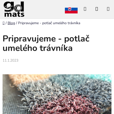
Prejsť
Hľadať
NÁKU
na
obsah
KOŠÍK
Domov
/
Blog
/
Pripravujeme - potlač umelého trávníka
Pripravujeme - potlač
umelého trávníka
11.1.2023