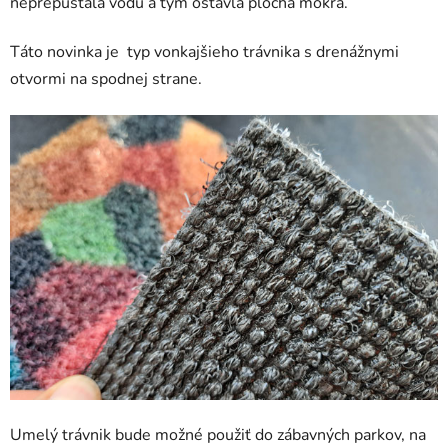
neprepúšťala vodu a tým ostávla plocha mokrá.
Táto novinka je typ vonkajšieho trávnika s drenážnymi
otvormi na spodnej strane.
Umelý trávnik bude možné použiť do zábavných parkov, na