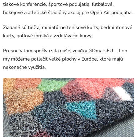
tiskové konferencie, športové podujatia, futbalové,
hokejové a atletické štadióny ako aj pre Open Air podujatia.
Žiadané sú tiež aj miniatúrne tenisové kurty, bedmintonové
kurty, golfové ihriská a vzdelávacie kurzy.
Presne v tom spočíva sila našej značky GDmatsEU - Len
my môžeme potlačiť veľké plochy v Európe, ktoré majú
nekonečné využitia.