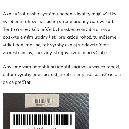
Ako súčasť nášho systému riadenia kvality majú všetky
vyrobené rohože na zadnej strane pridaný čiarový kód.
Tento čiarový kód môže byť naskenovaný iba u nás a
poskytuje nám „rodný list" pre každú rohož, tu môžeme
vidieť deň, mesiac, rok výroby ako aj sledovateľnosť
zamestnancov, suroviny, strojov a zmein pri výrobe.
Aby sme vám pomohli pri identifikácii veku vašich rohoží,
dátum výroby (mesiac/rok) je zobrazený ako súčasť čísla a
dá sa prečítať.