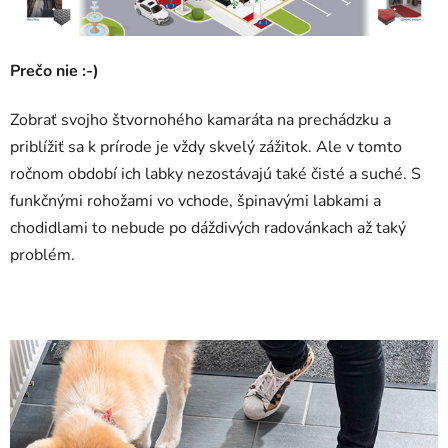
Prečo nie :-)
Zobrať svojho štvornohého kamaráta na prechádzku a
priblížiť sa k prírode je vždy skvelý zážitok. Ale v tomto
ročnom období ich labky nezostávajú také čisté a suché. S
funkčnými rohožami vo vchode, špinavými labkami a
chodidlami to nebude po dáždivých radovánkach až taký
problém.