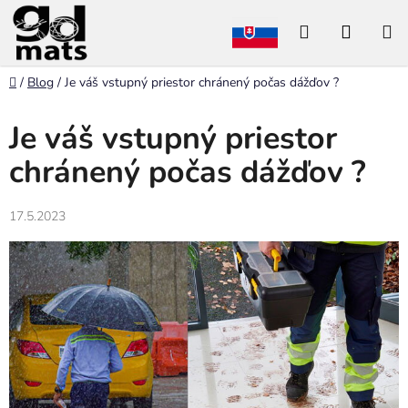
Prejsť
Hľadať
NÁKU
na
obsah
KOŠÍK
Domov
/
Blog
/
Je váš vstupný priestor chránený počas dážďov ?
Je váš vstupný priestor
chránený počas dážďov ?
17.5.2023