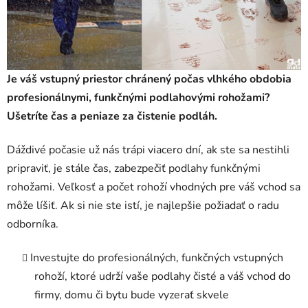
Je váš vstupný priestor chránený počas vlhkého obdobia
profesionálnymi, funkčnými podlahovými rohožami?
Ušetríte čas a peniaze za čistenie podláh.
Dáždivé počasie už nás trápi viacero dní, ak ste sa nestihli
pripraviť, je stále čas, zabezpečiť podlahy funkčnými
rohožami. Veľkosť a počet rohoží vhodných pre váš vchod sa
môže líšiť. Ak si nie ste istí, je najlepšie požiadať o radu
odborníka.
Investujte do profesionálných, funkčných vstupných
rohoží, ktoré udrží vaše podlahy čisté a váš vchod do
firmy, domu či bytu bude vyzerať skvele