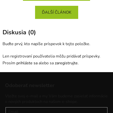
ĎALŠÍ ČLÁNOK
Diskusia (0)
Buďte prvý, kto napíše príspevok k tejto položke.
Len registrovaní používatelia môžu pridávať príspevky.
Prosím
prihláste sa
alebo sa
zaregistrujte
.
Z
á
Odoberať newsletter
p
ä
Vložte svoj e-mail a my Vám budeme zasielať informácie
t
o nových produktoch na našom e-shope.
i
Email