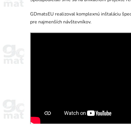
GDmatsEU realizoval komplexnú inštaláciu špec
pre najmenších návštevníkov.