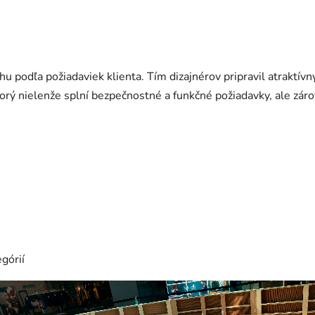
hu podľa požiadaviek klienta. Tím dizajnérov pripravil atraktív
torý nielenže splní bezpečnostné a funkčné požiadavky, ale zár
górií