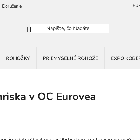
EU
Doručenie
ROHOŽKY
PRIEMYSELNÉ ROHOŽE
EXPO KOBE
hriska v OC Eurovea
novácie detského ihriska v Obchodnom centre Eurovea v Bratis