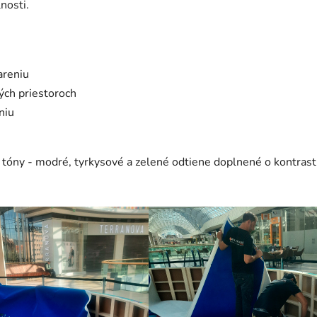
nosti.
areniu
kých priestoroch
niu
 tóny - modré, tyrkysové a zelené odtiene doplnené o kontrastné