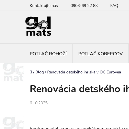
Prejsť
Kontaktujte nás
0903-69 22 88
FAQ
na
obsah
POTLAČ ROHOŽÍ
POTLAČ KOBERCOV
Domov
/
Blog
/
Renovácia detského ihriska v OC Eurovea
Renovácia detského i
6.10.2025
Spolupodielali sme sa na unikátnom projekte re