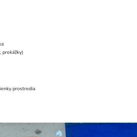
ka
, prekážky)
ienky prostredia