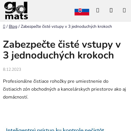
Prejsť
Hľadať
NÁKU
na
obsah
KOŠÍK
Domov
/
Blog
/
Zabezpečte čisté vstupy v 3 jednoduchých krokoch
Zabezpečte čisté vstupy v
3 jednoduchých krokoch
8.12.2023
Profesionálne čistiace rohožky pre umiestnenie do
čistiacich zón obchodných a kancelárskych priestorov ako aj
domácností.