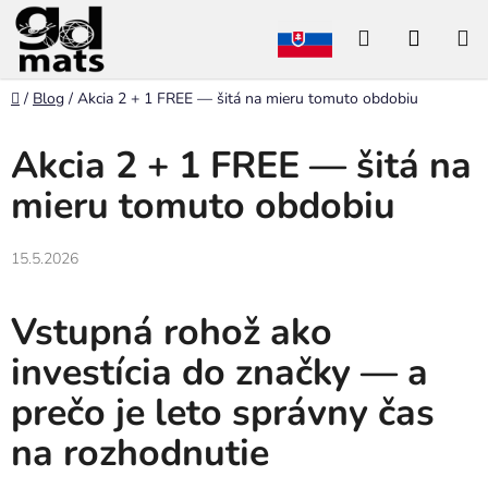
Prejsť
Hľadať
NÁKU
na
obsah
KOŠÍK
Domov
/
Blog
/
Akcia 2 + 1 FREE — šitá na mieru tomuto obdobiu
Akcia 2 + 1 FREE — šitá na
mieru tomuto obdobiu
15.5.2026
Vstupná rohož ako
investícia do značky — a
prečo je leto správny čas
na rozhodnutie