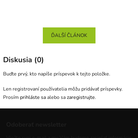
ĎALŠÍ ČLÁNOK
Diskusia (0)
Buďte prvý, kto napíše príspevok k tejto položke.
Len registrovaní používatelia môžu pridávať príspevky.
Prosím
prihláste sa
alebo sa
zaregistrujte
.
Z
á
Odoberať newsletter
p
ä
Vložte svoj e-mail a my Vám budeme zasielať informácie