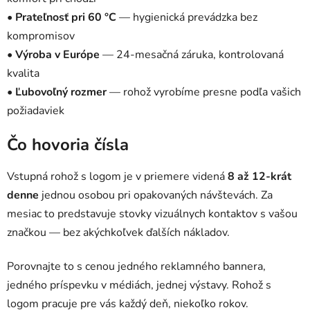
•
Prateľnosť pri 60 °C
— hygienická prevádzka bez
kompromisov
•
Výroba v Európe
— 24-mesačná záruka, kontrolovaná
kvalita
•
Ľubovoľný rozmer
— rohož vyrobíme presne podľa vašich
požiadaviek
Čo hovoria čísla
Vstupná rohož s logom je v priemere videná
8 až 12-krát
denne
jednou osobou pri opakovaných návštevách. Za
mesiac to predstavuje stovky vizuálnych kontaktov s vašou
značkou — bez akýchkoľvek ďalších nákladov.
Porovnajte to s cenou jedného reklamného bannera,
jedného príspevku v médiách, jednej výstavy. Rohož s
logom pracuje pre vás každý deň, niekoľko rokov.