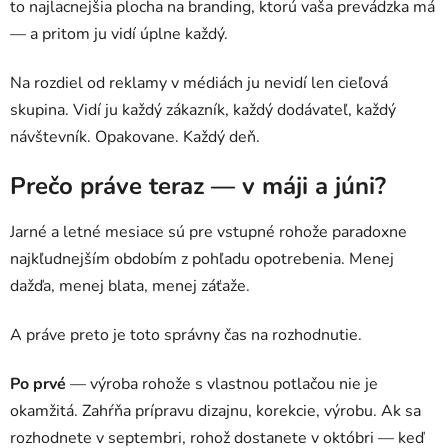
to najlacnejšia plocha na branding, ktorú vaša prevádzka má
— a pritom ju vidí úplne každý.
Na rozdiel od reklamy v médiách ju nevidí len cieľová
skupina. Vidí ju každý zákazník, každý dodávateľ, každý
návštevník. Opakovane. Každý deň.
Prečo práve teraz — v máji a júni?
Jarné a letné mesiace sú pre vstupné rohože paradoxne
najkľudnejším obdobím z pohľadu opotrebenia. Menej
dažďa, menej blata, menej záťaže.
A práve preto je toto správny čas na rozhodnutie.
Po prvé
— výroba rohože s vlastnou potlačou nie je
okamžitá. Zahŕňa prípravu dizajnu, korekcie, výrobu. Ak sa
rozhodnete v septembri, rohož dostanete v októbri — keď