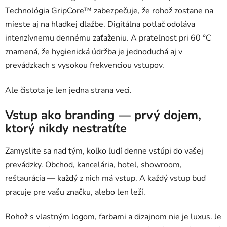
Technológia GripCore™ zabezpečuje, že rohož zostane na
mieste aj na hladkej dlažbe. Digitálna potlač odoláva
intenzívnemu dennému zaťaženiu. A prateľnosť pri 60 °C
znamená, že hygienická údržba je jednoduchá aj v
prevádzkach s vysokou frekvenciou vstupov.
Ale čistota je len jedna strana veci.
Vstup ako branding — prvý dojem,
ktorý nikdy nestratíte
Zamyslite sa nad tým, koľko ľudí denne vstúpi do vašej
prevádzky. Obchod, kancelária, hotel, showroom,
reštaurácia — každý z nich má vstup. A každý vstup buď
pracuje pre vašu značku, alebo len leží.
Rohož s vlastným logom, farbami a dizajnom nie je luxus. Je