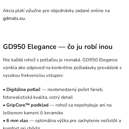
Akcia platí výlučne pre objednávky zadané online na
gdmats.eu
.
GD950 Elegance — čo ju robí inou
Nie každá rohož s potlačou je rovnaká. GD950 Elegance
vznikla ako odpoveď na konkrétne požiadavky prevádzok s
vysokou frekvenciou vstupov:
•
Digitálna potlač
— neobmedzený počet farieb,
fotorealistická kvalita, ostrý detail
•
GripCore™ podklad
— rohož sa nepohybuje ani na
leštenom kameni či keramike
•
6 mm vlas
— optimálna výška pre zachytenie nečistôt a
komfort pri chôdzi