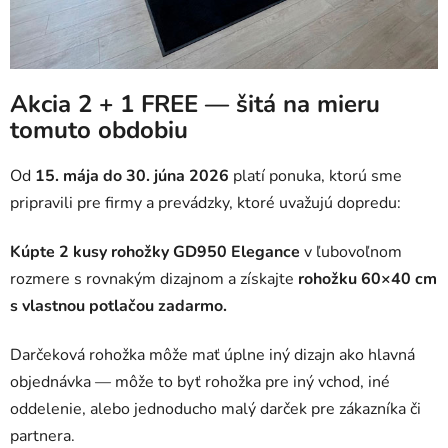
Akcia 2 + 1 FREE — šitá na mieru
tomuto obdobiu
Od
15. mája do 30. júna 2026
platí ponuka, ktorú sme
pripravili pre firmy a prevádzky, ktoré uvažujú dopredu:
Kúpte 2 kusy rohožky GD950 Elegance
v ľubovoľnom
rozmere s rovnakým dizajnom a získajte
rohožku 60×40 cm
s vlastnou potlačou zadarmo.
Darčeková rohožka môže mať úplne iný dizajn ako hlavná
objednávka — môže to byť rohožka pre iný vchod, iné
oddelenie, alebo jednoducho malý darček pre zákazníka či
partnera.