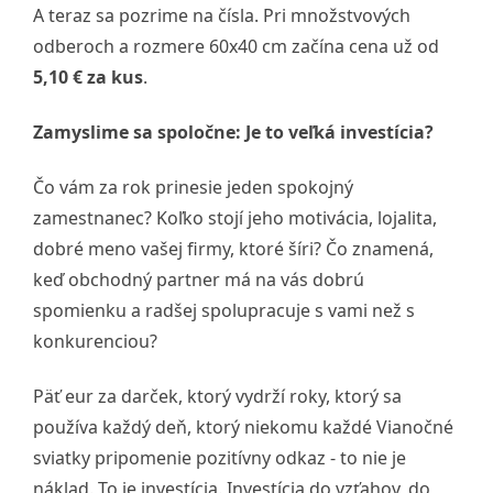
A teraz sa pozrime na čísla. Pri množstvových
odberoch a rozmere 60x40 cm začína cena už od
5,10 € za kus
.
Zamyslime sa spoločne: Je to veľká investícia?
Čo vám za rok prinesie jeden spokojný
zamestnanec? Koľko stojí jeho motivácia, lojalita,
dobré meno vašej firmy, ktoré šíri? Čo znamená,
keď obchodný partner má na vás dobrú
spomienku a radšej spolupracuje s vami než s
konkurenciou?
Päť eur za darček, ktorý vydrží roky, ktorý sa
používa každý deň, ktorý niekomu každé Vianočné
sviatky pripomenie pozitívny odkaz - to nie je
náklad. To je investícia. Investícia do vzťahov, do