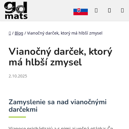
Hľadať
NÁKU
Prejsť
na
KOŠÍK
obsah
Domov
/
Blog
/
Vianočný darček, ktorý má hlbší zmysel
Vianočný darček, ktorý
má hlbší zmysel
2.10.2025
Zamyslenie sa nad vianočnými
darčekmi
Vianoce prichádzajú a s nimi aj večná otázka: Čo