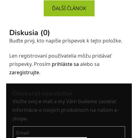
ĎALŠÍ ČLÁNOK
Diskusia (0)
Buďte prvý, kto napíše príspevok k tejto položke.
Len registrovaní používatelia môžu pridávať
príspevky. Prosím
prihláste sa
alebo sa
zaregistrujte
.
Z
Odoberať newsletter
á
Vložte svoj e-mail a my Vám budeme zasielať
p
ä
informácie o nových produktoch na našom e-
t
shope.
i
Email
e