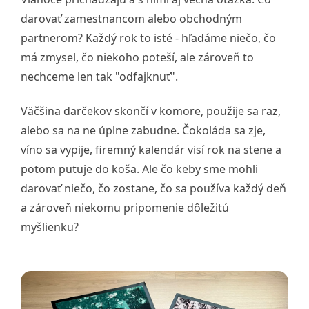
darovať zamestnancom alebo obchodným
partnerom? Každý rok to isté - hľadáme niečo, čo
má zmysel, čo niekoho poteší, ale zároveň to
nechceme len tak "odfajknuť".
Väčšina darčekov skončí v komore, použije sa raz,
alebo sa na ne úplne zabudne. Čokoláda sa zje,
víno sa vypije, firemný kalendár visí rok na stene a
potom putuje do koša. Ale čo keby sme mohli
darovať niečo, čo zostane, čo sa používa každý deň
a zároveň niekomu pripomenie dôležitú
myšlienku?