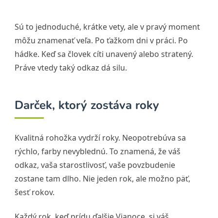
Sú to jednoduché, krátke vety, ale v pravý moment
môžu znamenať veľa. Po ťažkom dni v práci. Po
hádke. Keď sa človek cíti unavený alebo stratený.
Práve vtedy taký odkaz dá silu.
Darček, ktorý zostáva roky
Kvalitná rohožka vydrží roky. Neopotrebúva sa
rýchlo, farby nevyblednú. To znamená, že váš
odkaz, vaša starostlivosť, vaše povzbudenie
zostane tam dlho. Nie jeden rok, ale možno päť,
šesť rokov.
Každý rok, keď prídu ďalšie Vianoce, si váš