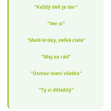
"Každý deň je dar"
"Ver si"
"Malé kroky, veľké ciele"
"Maj sa rád"
"Úsmev mení všetko"
"Ty si dôležitý"