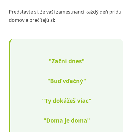
Predstavte si, že vaši zamestnanci každý deň prídu
domov a prečítajú si:
"Začni dnes"
"Buď vďačný"
"Ty dokážeš viac"
"Doma je doma"