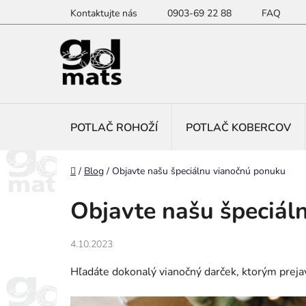
Prejsť
Kontaktujte nás
0903-69 22 88
FAQ
na
obsah
POTLAČ ROHOŽÍ
POTLAČ KOBERCOV
Domov
/
Blog
/
Objavte našu špeciálnu vianočnú ponuku
Objavte našu špeciál
4.10.2023
Hľadáte dokonalý vianočný darček, ktorým prej