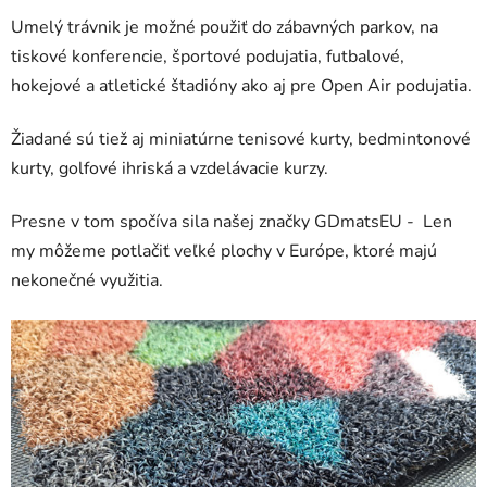
Umelý trávnik je možné použiť do zábavných parkov, na
tiskové konferencie, športové podujatia, futbalové,
hokejové a atletické štadióny ako aj pre Open Air podujatia.
Žiadané sú tiež aj miniatúrne tenisové kurty, bedmintonové
kurty, golfové ihriská a vzdelávacie kurzy.
Presne v tom spočíva sila našej značky GDmatsEU - Len
my môžeme potlačiť veľké plochy v Európe, ktoré majú
nekonečné využitia.