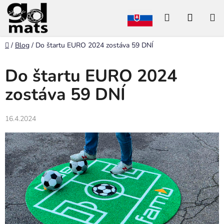
Prejsť
Hľadať
NÁKU
na
obsah
KOŠÍK
Domov
/
Blog
/
Do štartu EURO 2024 zostáva 59 DNÍ
Do štartu EURO 2024
zostáva 59 DNÍ
16.4.2024