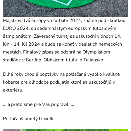
Majstrovstvá Európy vo futbale 2024, známe pod skratkou
EURO 2024, sú sedemnástym európskym futbalovým
šampionátom. Záverečný turnaj sa uskutoční v dňoch 14.
jún - 14. júl 2024 a bude sa konať v desiatich nemeckých
mestách. Finálový zápas sa odohrá na Olympijskom
štadióne v Berlíne. Obhajcom titulu je Taliansko.
Dlhé roky chodili poptávky na potláčané vysoko kvalitné
koberce pre dlhodobé podujatia ktoré sa uskutočňjú v
exteriéru.
....a preto sme pre Vás pripravili ....
Potláčaný umelý trávník.