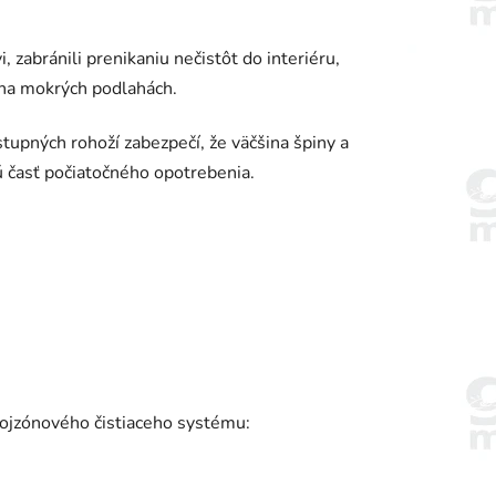
zabránili prenikaniu nečistôt do interiéru,
v na mokrých podlahách.
upných rohoží zabezpečí, že väčšina špiny a
ú časť počiatočného opotrebenia.
trojzónového čistiaceho systému: