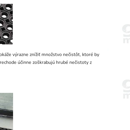
káže výrazne znížiť množstvo nečistôt, ktoré by
prechode účinne zoškrabujú hrubé nečistoty z