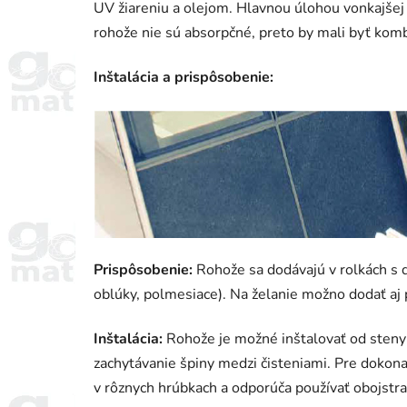
UV žiareniu a olejom. Hlavnou úlohou vonkajšej z
rohože nie sú absorpčné, preto by mali byť ko
Inštalácia a prispôsobenie:
Prispôsobenie:
Rohože sa dodávajú v rolkách s d
oblúky, polmesiace). Na želanie možno dodať aj p
Inštalácia:
Rohože je možné inštalovať od steny 
zachytávanie špiny medzi čisteniami. Pre dokon
v rôznych hrúbkach a odporúča používať obojstra