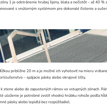
óny 1 je odstránenie hrubej špiny, blata a nečistôt – až 40 % 
mbinované s vnútorným systémom pre dokonalé čistenie a sušen
ĺžkou približne 20 m a je možné ich vyhotoviť na mieru vrátane
ríslušenstvo – spájacie pásky alebo okrajové lišty.
k stene alebo do zapustených rámov vo vstupných zónach. Rám 
alé uloženie je potrebné zvoliť vhodnú hrúbku rohože podľa h
nné pásky alebo lepidlá bez rozpúšťadiel.