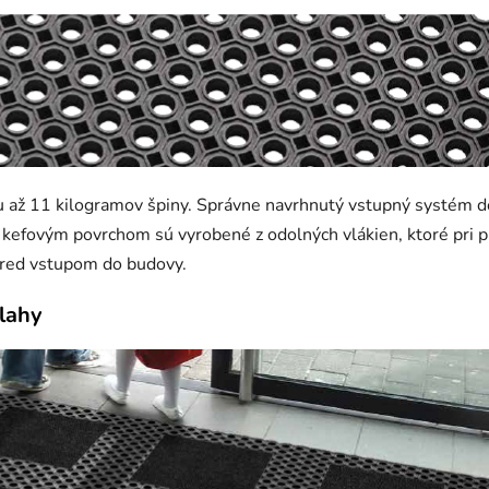
u až 11 kilogramov špiny. Správne navrhnutý vstupný systém do
s kefovým povrchom sú vyrobené z odolných vlákien, ktoré pri 
pred vstupom do budovy.
dlahy