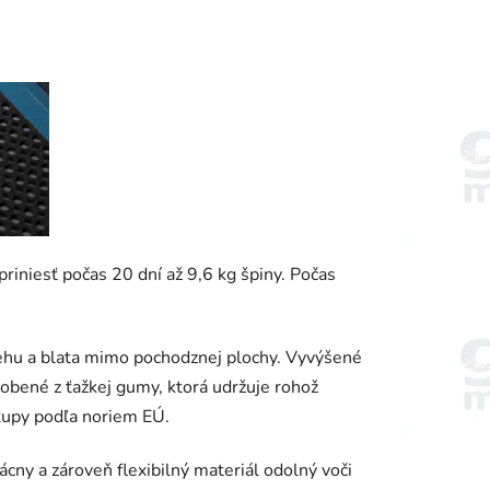
riniesť počas 20 dní až 9,6 kg špiny. Počas
nehu a blata mimo pochodznej plochy. Vyvýšené
obené z ťažkej gumy, ktorá udržuje rohož
tupy podľa noriem EÚ.
y a zároveň flexibilný materiál odolný voči