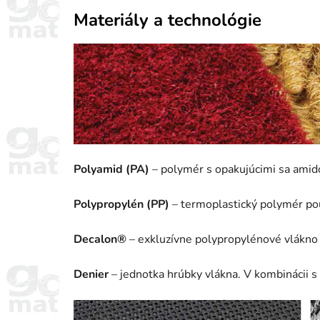
Materiály a technológie
Polyamid (PA)
– polymér s opakujúcimi sa amid
Polypropylén (PP)
– termoplastický polymér použ
Decalon®
– exkluzívne polypropylénové vlákno (
Denier
– jednotka hrúbky vlákna. V kombinácii s