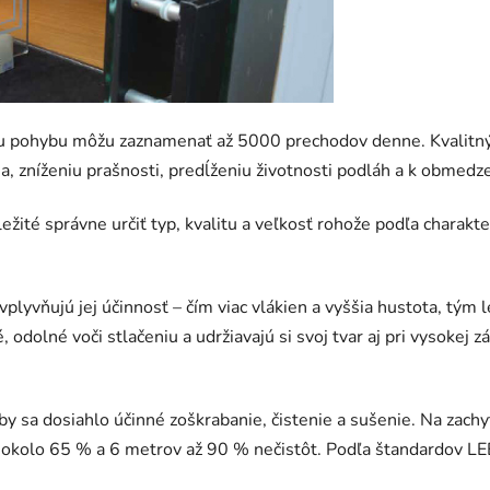
ou pohybu môžu zaznamenať až 5000 prechodov denne. Kvalitn
a, zníženiu prašnosti, predĺženiu životnosti podláh a k obmedz
ležité správne určiť typ, kvalitu a veľkosť rohože podľa charak
plyvňujú jej účinnosť – čím viac vlákien a vyššia hustota, tým l
dolné voči stlačeniu a udržiavajú si svoj tvar aj pri vysokej 
aby sa dosiahlo účinné zoškrabanie, čistenie a sušenie. Na zach
a okolo 65 % a 6 metrov až 90 % nečistôt. Podľa štandardov 