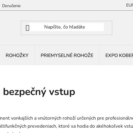
EU
Doručenie
ROHOŽKY
PRIEMYSELNÉ ROHOŽE
EXPO KOBE
a bezpečný vstup
t vonkajších a vnútorných rohoží určených pre profesionálne 
ultifunkčných prevedeniach, ktoré sa hodia do akéhokoľvek vst