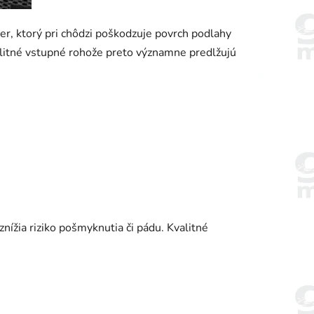
er, ktorý pri chôdzi poškodzuje povrch podlahy
alitné vstupné rohože preto významne predlžujú
nížia riziko pošmyknutia či pádu. Kvalitné