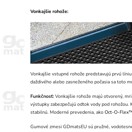
Vonkajšie rohože:
Vonkajšie vstupné rohože predstavujú prvú líniu
daždivého alebo zasneženého počasia sa toto m
Funkčnosť:
Vonkajšie rohože majú otvorený, mri
výstupky zabezpečujú odtok vody pod rohožou. 
stabilnú. Moderné prevedenia, ako
Oct-O-Flex
Gumové zmesi GDmatsEU sú pružné, vodotesné a 