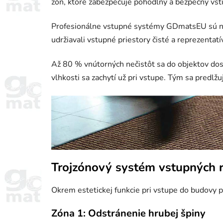
zón, ktoré zabezpečuje pohodlný a bezpečný vst
Profesionálne vstupné systémy GDmatsEU sú navrh
udržiavali vstupné priestory čisté a reprezentat
Až 80 % vnútorných nečistôt sa do objektov dost
vlhkosti sa zachytí už pri vstupe. Tým sa predl
Trojzónový systém vstupných 
Okrem estetickej funkcie pri vstupe do budovy p
Zóna 1: Odstránenie hrubej špiny