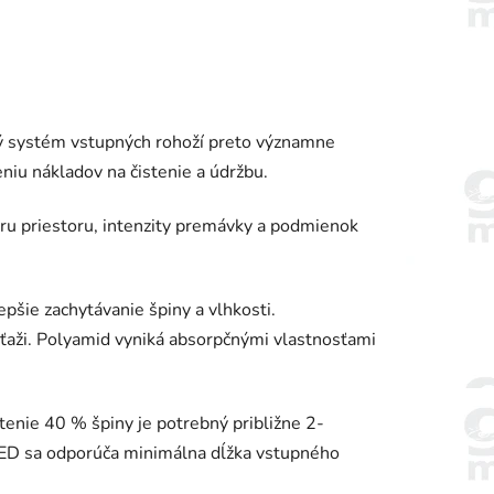
ý systém vstupných rohoží preto významne
eniu nákladov na čistenie a údržbu.
teru priestoru, intenzity premávky a podmienok
epšie zachytávanie špiny a vlhkosti.
záťaži. Polyamid vyniká absorpčnými vlastnosťami
ytenie 40 % špiny je potrebný približne 2-
LEED sa odporúča minimálna dĺžka vstupného