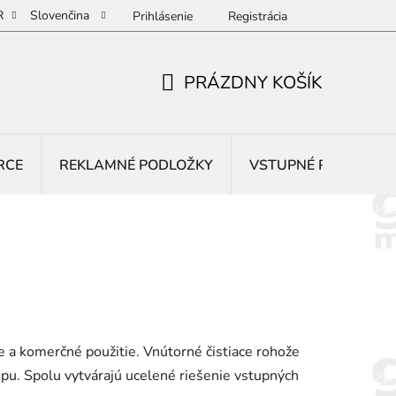
R
Slovenčina
Prihlásenie
Registrácia
PRÁZDNY KOŠÍK
NÁKUPNÝ
KOŠÍK
RCE
REKLAMNÉ PODLOŽKY
VSTUPNÉ ROHOŽE
a komerčné použitie. Vnútorné čistiace rohože
upu. Spolu vytvárajú ucelené riešenie vstupných