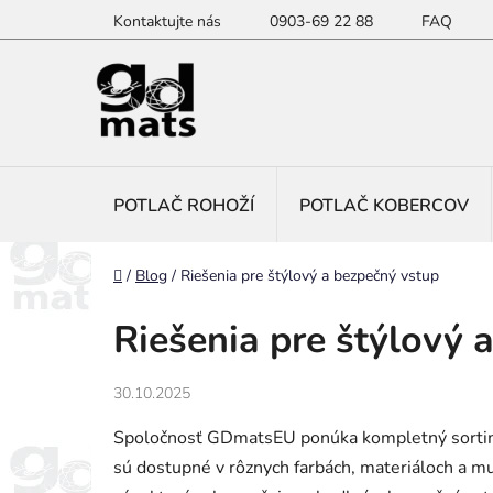
Prejsť
Kontaktujte nás
0903-69 22 88
FAQ
na
obsah
POTLAČ ROHOŽÍ
POTLAČ KOBERCOV
Domov
/
Blog
/
Riešenia pre štýlový a bezpečný vstup
Riešenia pre štýlový 
30.10.2025
Spoločnosť GDmatsEU ponúka kompletný sortimen
sú dostupné v rôznych farbách, materiáloch a m