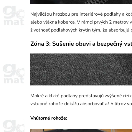
Najväčšou hrozbou pre interiérové podlahy a kob
alebo vlákna koberca. V rámci prvých 2 metrov 
životnosť podlahových krytín tým, že absorbujú p
Zóna 3: Sušenie obuvi a bezpečný vs
Mokré a klzké podlahy predstavujú zvýšené riziko
vstupné rohože dokážu absorbovať až 5 litrov vo
Vnútorné rohože: