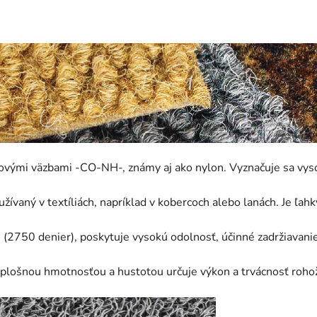
ovými väzbami -CO-NH-, známy aj ako nylon. Vyznačuje sa vys
ívaný v textíliách, napríklad v kobercoch alebo lanách. Je ľahk
2750 denier), poskytuje vysokú odolnosť, účinné zadržiavanie 
 plošnou hmotnosťou a hustotou určuje výkon a trvácnosť roho