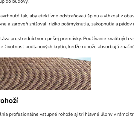
up do budovy.
nuté tak, aby efektívne odstraňovali špinu a vlhkosť z obuvi, 
ívne a zároveň znižovali riziko pošmyknutia, zakopnutia a pádo
áva prostredníctvom pešej premávky. Používanie kvalitných vst
žuje životnosť podlahových krytín, keďže rohože absorbujú značn
rohoží
lnia profesionálne vstupné rohože aj tri hlavné úlohy v rámci 