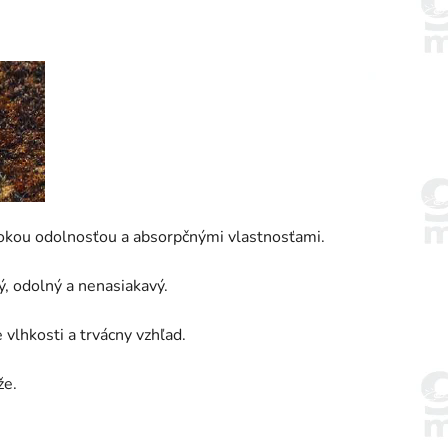
okou odolnosťou a absorpčnými vlastnosťami.
ý, odolný a nenasiakavý.
vlhkosti a trvácny vzhľad.
že.