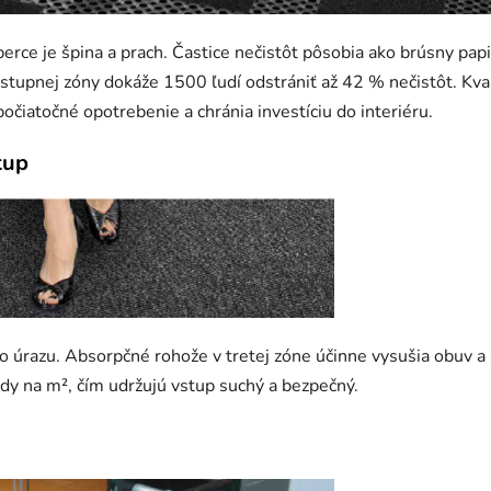
erce je špina a prach. Častice nečistôt pôsobia ako brúsny papi
vstupnej zóny dokáže 1500 ľudí odstrániť až 42 % nečistôt. Kv
očiatočné opotrebenie a chránia investíciu do interiéru.
tup
 úrazu. Absorpčné rohože v tretej zóne účinne vysušia obuv a z
dy na m², čím udržujú vstup suchý a bezpečný.