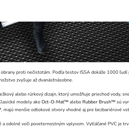
 obrany proti nečistotám. Podľa testov ISSA dokáže 1000 ľudí p
nožstvo zvyšuje až dvanásťnásobne.
ežkový alebo rúrkový dizajn, ktorý umožňuje priechod vody, s
Klasické modely ako
Oct-O-Mat™
alebo
Rubber Brush™
sú vyr
™
, majú menšie odtokové otvory vhodné aj pre bezbariérové vs
odolné voči poveternostným vplyvom. Vytláčané PVC je trvácn