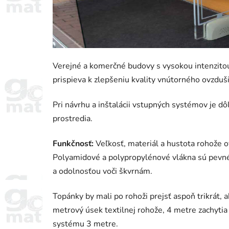
Verejné a komerčné budovy s vysokou intenzit
prispieva k zlepšeniu kvality vnútorného ovzduši
Pri návrhu a inštalácii vstupných systémov je dô
prostredia.
Funkčnosť:
Veľkosť, materiál a hustota rohože ov
Polyamidové a polypropylénové vlákna sú pevné, o
a odolnosťou voči škvrnám.
Topánky by mali po rohoži prejsť aspoň trikrát, 
metrový úsek textilnej rohože, 4 metre zachyti
systému 3 metre.