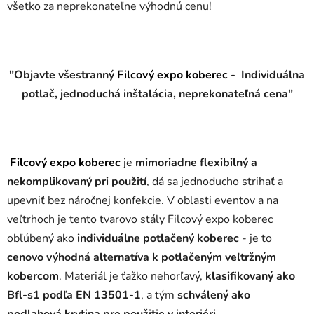
všetko za neprekonateľne výhodnú cenu!
"Objavte všestranný
Filcový expo koberec
- Individuálna
potlač, jednoduchá inštalácia, neprekonateľná cena"
Filcový expo koberec
je
mimoriadne flexibilný a
nekomplikovaný pri použití
, dá sa jednoducho strihať a
upevniť bez náročnej konfekcie. V oblasti eventov a na
veľtrhoch je tento tvarovo stály Filcový expo koberec
obľúbený ako
individuálne potlačený koberec
- je to
cenovo výhodná alternatíva k potlačeným veľtržným
kobercom
. Materiál je ťažko nehorľavý,
klasifikovaný ako
Bfl-s1 podľa EN 13501-1
, a tým
schválený ako
podlahová krytina pre použitie v interiéri
.