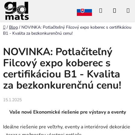
Prejsť
Hľadať
NÁKU
na
obsah
KOŠÍK
Domov
/
Blog
/
NOVINKA: Potlačiteľný Filcový expo koberec s certifikáciou
B1 - Kvalita za bezkonkurenčnú cenu!
NOVINKA: Potlačiteľný
Filcový expo koberec s
certifikáciou B1 - Kvalita
za bezkonkurenčnú cenu!
15.1.2025
Vaše nové Ekonomické riešenie pre výstavy a eventy
Ideálne riešenie pre veľtrhy, eventy a interiérové dekorácie
- teraz s možnosťou vlastnej potlače