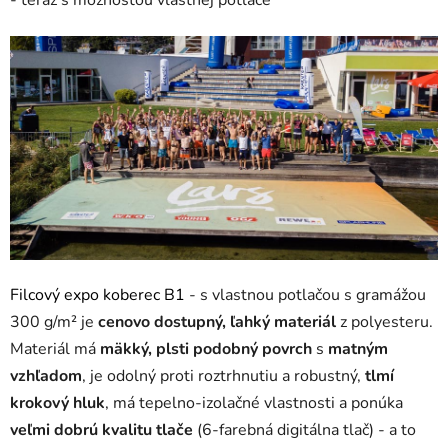
Filcový expo koberec B1
- s vlastnou potlačou s gramážou
300 g/m² je
cenovo dostupný, ľahký materiál
z polyesteru.
Materiál má
mäkký, plsti podobný povrch
s
matným
vzhľadom
, je odolný proti roztrhnutiu a robustný,
tlmí
krokový hluk
, má tepelno-izolačné vlastnosti a ponúka
veľmi dobrú kvalitu tlače
(6-farebná digitálna tlač) - a to