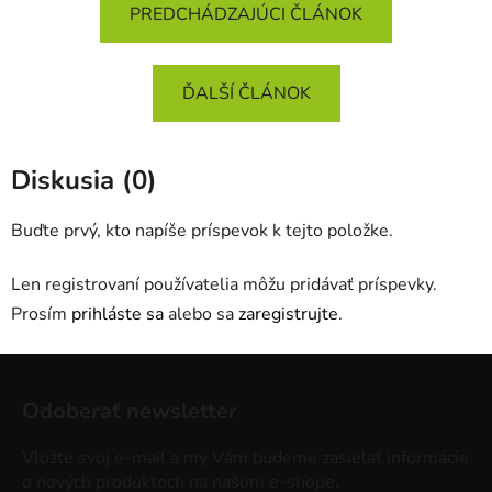
PREDCHÁDZAJÚCI ČLÁNOK
ĎALŠÍ ČLÁNOK
Diskusia (0)
Buďte prvý, kto napíše príspevok k tejto položke.
Len registrovaní používatelia môžu pridávať príspevky.
Prosím
prihláste sa
alebo sa
zaregistrujte
.
Z
á
Odoberať newsletter
p
ä
Vložte svoj e-mail a my Vám budeme zasielať informácie
t
o nových produktoch na našom e-shope.