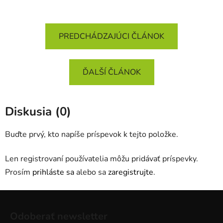
PREDCHÁDZAJÚCI ČLÁNOK
ĎALŠÍ ČLÁNOK
Diskusia (0)
Buďte prvý, kto napíše príspevok k tejto položke.
Len registrovaní používatelia môžu pridávať príspevky.
Prosím
prihláste sa
alebo sa
zaregistrujte
.
Z
á
Odoberať newsletter
p