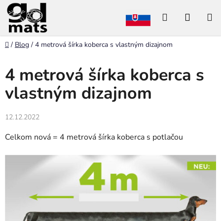
Prejsť
Hľadať
NÁKU
na
obsah
KOŠÍK
Domov
/
Blog
/
4 metrová šírka koberca s vlastným dizajnom
4 metrová šírka koberca s
vlastným dizajnom
12.12.2022
Celkom nová = 4 metrová šírka koberca s potlačou