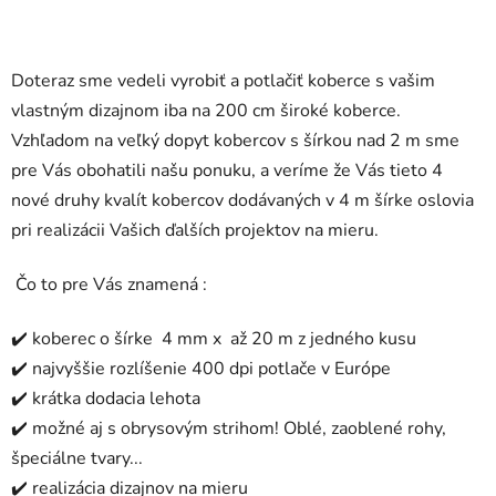
Doteraz sme vedeli vyrobiť a potlačiť koberce s vašim
vlastným dizajnom iba na 200 cm široké koberce.
Vzhľadom na veľký dopyt kobercov s šírkou nad 2 m sme
pre Vás obohatili našu ponuku, a veríme že Vás tieto 4
nové druhy kvalít kobercov dodávaných v 4 m šírke oslovia
pri realizácii Vašich ďalších projektov na mieru.
Čo to pre Vás znamená :
✔️ koberec o šírke 4 mm x až 20 m z jedného kusu
✔️ najvyššie rozlíšenie 400 dpi potlače v Európe
✔️ krátka dodacia lehota
✔️ možné aj s obrysovým strihom! Oblé, zaoblené rohy,
špeciálne tvary...
✔️ realizácia dizajnov na mieru