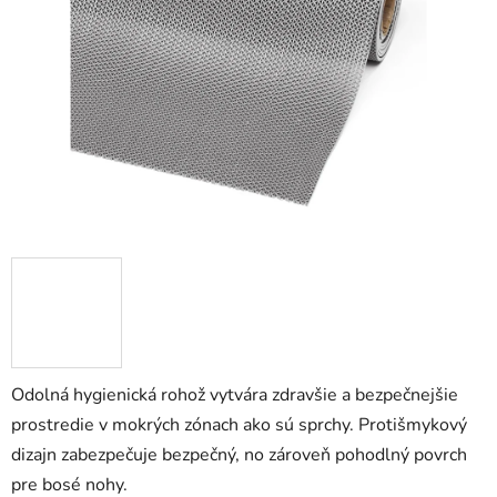
5
hviezdičiek.
Odolná hygienická rohož vytvára zdravšie a bezpečnejšie
prostredie v mokrých zónach ako sú sprchy. Protišmykový
dizajn zabezpečuje bezpečný, no zároveň pohodlný povrch
pre bosé nohy.