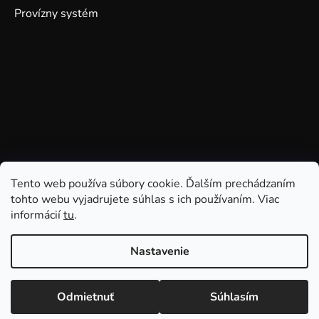
Provízny systém
Tento web používa súbory cookie. Ďalším prechádzaním
tohto webu vyjadrujete súhlas s ich používaním. Viac
informácií
tu
.
Nastavenie
Odmietnuť
Súhlasím
Vytvoril Shoptet
Copyright 2026
GDmatsEU
. Všetky práva vyhradené.