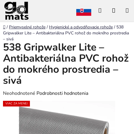
Prejsť
Hľadať
NÁKU
na
obsah
KOŠÍK
Domov
/
Priemyselné rohože
/
Hygienické a odvodňovacie rohože
/
538
Gripwalker Lite – Antibakteriálna PVC rohož do mokrého prostredia
– sivá
538 Gripwalker Lite –
Antibakteriálna PVC rohož
do mokrého prostredia –
sivá
Priemerné
Neohodnotené
Podrobnosti hodnotenia
hodnotenie
VIAC ZA MENEJ
produktu
je
0,0
z