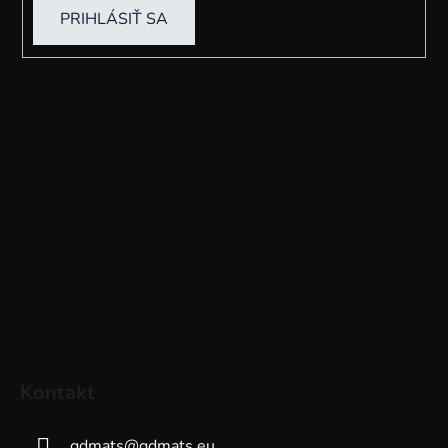
PRIHLÁSIŤ SA
Kontakt
gdmats
@
gdmats.eu