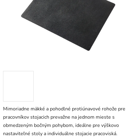
5
hviezdičiek.
Mimoriadne mäkké a pohodlné protiúnavové rohože pre
pracovníkov stojacich prevažne na jednom mieste s
obmedzeným bočným pohybom, ideálne pre výškovo
nastaviteľné stoly a individuálne stojacie pracoviská.