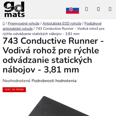
Prejsť
Hľadať
NÁKU
na
obsah
KOŠÍK
Domov
/
Priemyselné rohože
/
Antistatické ESD rohože
/
Podlahové
antistatické rohože
/
743 Conductive Runner - Vodivá rohož pre
rýchle odvádzanie statických nábojov - 3,81 mm
743 Conductive Runner -
Vodivá rohož pre rýchle
odvádzanie statických
nábojov - 3,81 mm
Priemerné
Neohodnotené
Podrobnosti hodnotenia
hodnotenie
VIAC ZA MENEJ
produktu
je
0,0
z