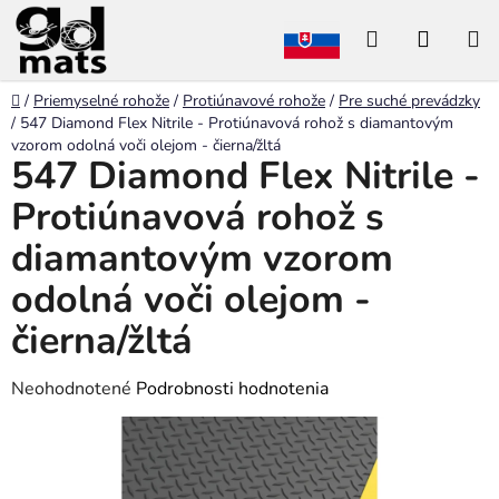
Prejsť
Hľadať
NÁKU
na
obsah
KOŠÍK
Domov
/
Priemyselné rohože
/
Protiúnavové rohože
/
Pre suché prevádzky
/
547 Diamond Flex Nitrile - Protiúnavová rohož s diamantovým
vzorom odolná voči olejom - čierna/žltá
547 Diamond Flex Nitrile -
Protiúnavová rohož s
diamantovým vzorom
odolná voči olejom -
čierna/žltá
Priemerné
Neohodnotené
Podrobnosti hodnotenia
hodnotenie
produktu
je