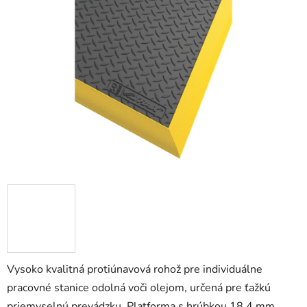
0,0
z
5
hviezdičiek.
Vysoko kvalitná protiúnavová rohož pre individuálne
pracovné stanice odolná voči olejom, určená pre ťažkú
priemyselnú prevádzku. Platforma s hrúbkou 18,4 mm