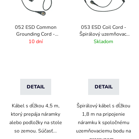
052 ESD Common
053 ESD Coil Cord -
Grounding Cord -
Špirálový uzemňovací
uzemňovací kábel
kábel
10 dní
Skladom
DETAIL
DETAIL
Kábel s dĺžkou 4,5 m,
Špirálový kábel s dĺžkou
ktorý prepája náramky
1,8 m na pripojenie
alebo podložky na stole
náramku k spoločnému
so zemou. Súčasť...
uzemňovaciemu bodu na