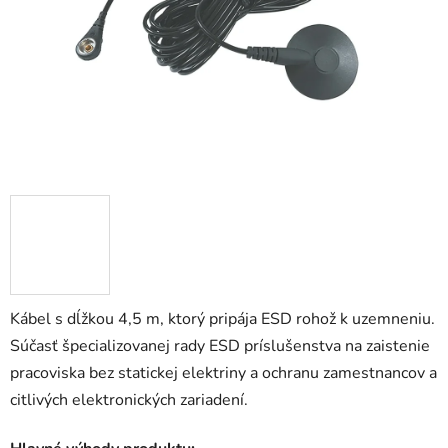
hviezdičiek.
Kábel s dĺžkou 4,5 m, ktorý pripája ESD rohož k uzemneniu.
Súčasť špecializovanej rady ESD príslušenstva na zaistenie
pracoviska bez statickej elektriny a ochranu zamestnancov a
citlivých elektronických zariadení.