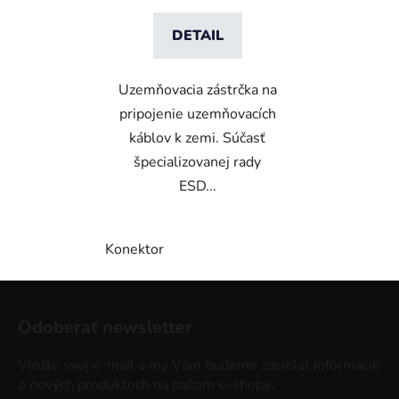
DETAIL
Uzemňovacia zástrčka na
pripojenie uzemňovacích
káblov k zemi. Súčasť
špecializovanej rady
ESD...
Konektor
Z
á
Odoberať newsletter
p
ä
Vložte svoj e-mail a my Vám budeme zasielať informácie
t
o nových produktoch na našom e-shope.