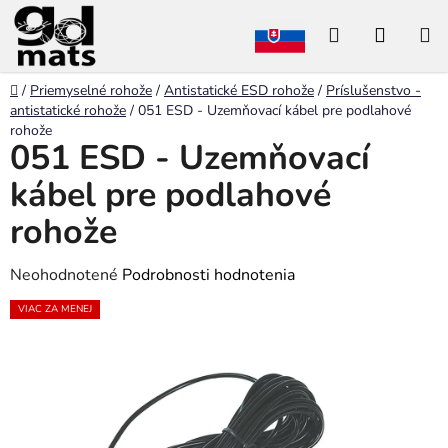
Prejsť
Hľadať
NÁKU
na
obsah
KOŠÍK
Domov
/
Priemyselné rohože
/
Antistatické ESD rohože
/
Príslušenstvo -
antistatické rohože
/
051 ESD - Uzemňovací kábel pre podlahové
rohože
051 ESD - Uzemňovací
kábel pre podlahové
rohože
Priemerné
Neohodnotené
Podrobnosti hodnotenia
hodnotenie
VIAC ZA MENEJ
produktu
je
0,0
z
5