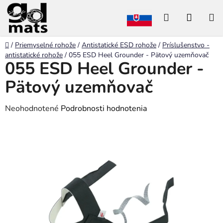
Prejsť
Hľadať
NÁKU
na
obsah
KOŠÍK
Domov
/
Priemyselné rohože
/
Antistatické ESD rohože
/
Príslušenstvo -
antistatické rohože
/
055 ESD Heel Grounder - Pätový uzemňovač
055 ESD Heel Grounder -
Pätový uzemňovač
Priemerné
Neohodnotené
Podrobnosti hodnotenia
hodnotenie
produktu
je
0,0
z
5
hviezdičiek.