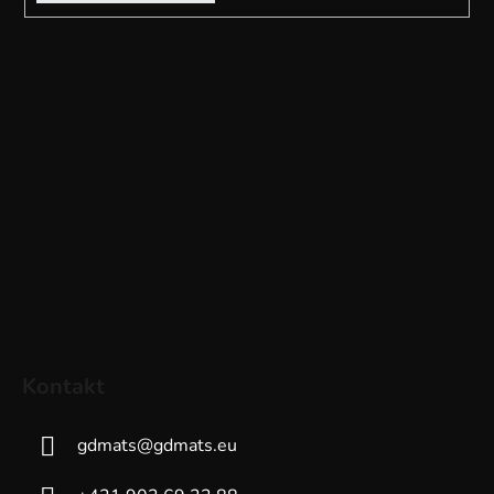
Kontakt
gdmats
@
gdmats.eu