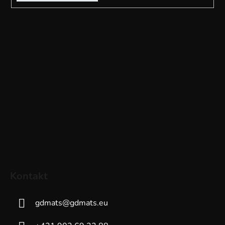
Kontakt
gdmats
@
gdmats.eu