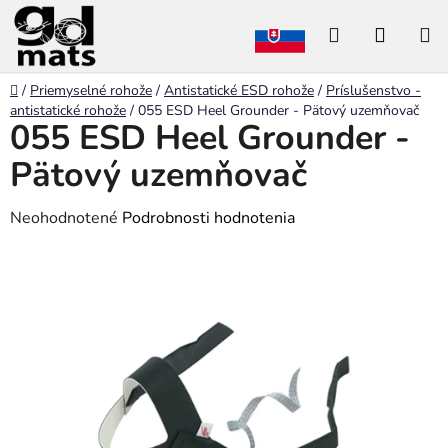
Prejsť
Hľadať
NÁKU
na
obsah
KOŠÍK
Domov
/
Priemyselné rohože
/
Antistatické ESD rohože
/
Príslušenstvo -
antistatické rohože
/
055 ESD Heel Grounder - Pätový uzemňovač
055 ESD Heel Grounder -
Pätový uzemňovač
Priemerné
Neohodnotené
Podrobnosti hodnotenia
hodnotenie
produktu
je
0,0
z
5
hviezdičiek.