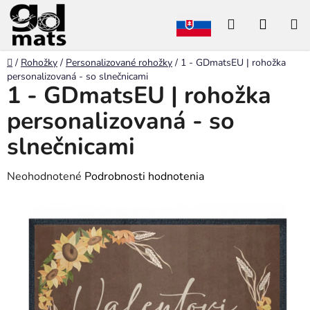
Prejsť
Hľadať
NÁKU
na
obsah
KOŠÍK
Domov
/
Rohožky
/
Personalizované rohožky
/
1 - GDmatsEU | rohožka
personalizovaná - so slnečnicami
1 - GDmatsEU | rohožka
personalizovaná - so
slnečnicami
Priemerné
Neohodnotené
Podrobnosti hodnotenia
hodnotenie
produktu
je
0,0
z
5
hviezdičiek.