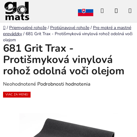
Prejsť
Hľadať
NÁKU
na
obsah
KOŠÍK
Domov
/
Priemyselné rohože
/
Protiúnavové rohože
/
Pre mokré a mastné
prevádzky
/
681 Grit Trax - Protišmyková vinylová rohož odolná voči
olejom
681 Grit Trax -
Protišmyková vinylová
rohož odolná voči olejom
Priemerné
Neohodnotené
Podrobnosti hodnotenia
hodnotenie
VIAC ZA MENEJ
produktu
je
0,0
z
5