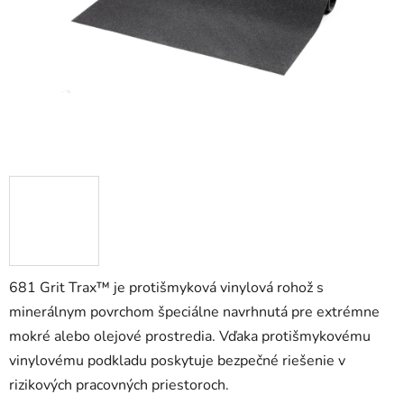
hviezdičiek.
681 Grit Trax™ je protišmyková vinylová rohož s
minerálnym povrchom špeciálne navrhnutá pre extrémne
mokré alebo olejové prostredia. Vďaka protišmykovému
vinylovému podkladu poskytuje bezpečné riešenie v
rizikových pracovných priestoroch.