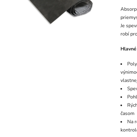
hodnot
Absorpč
produk
priemys
je
Je spev
0,0
robí pr
z
5
Hlavné
hviezdič
Poly
výnimo
vlastne
Spe
Pohl
Rých
časom
Na r
kontrol