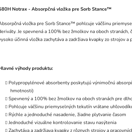
580H Notrax - Absorpčná vložka pre Sorb Stance™
Absorpčná vložka pre Sorb Stance™ pohlcuje väčšinu priemysel
deriváty. Je spevnená a 100% bez žmolkov na oboch stranách, č
vysoko účinná vložka zachytáva a zadržiava kvapky zo strojov a 
Hlavné výhody produktu:
Polypropylénové absorbenty poskytujú výnimočnú absorpč
hmotnosti)
Spevnený a 100% bez žmolkov na oboch stranách pre dlh
Pohlcuje väčšinu priemyselných tekutín vrátane uhľovodíko
Rýchle a jednoduché nasadenie, žiadne plytvanie časom
Jednoduché vizuálne kontrolovanie stavu nasýtenia
Zachytáva a zadržiava kvapky z rôznych strojov a pracovnýc