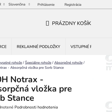
R
Slovenčina
Prihlásenie
Registrácia
PRÁZDNY KOŠÍK
NÁKUPNÝ
KOŠÍK
RCE
REKLAMNÉ PODLOŽKY
VSTUPNÉ ROHOŽE
yselné rohože
/
Špeciálne rohože
/
Absorpčné rohože
/
rax - Absorpčná vložka pre Sorb Stance
H Notrax -
orpčná vložka pre
b Stance
rné
notené
Podrobnosti hodnotenia