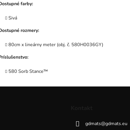
Dostupné farby:
Sivá
Dostupné rozmery:
80cm x lineárny meter (obj. č. 580H0036GY)
Príslušenstvo:
580 Sorb Stance™
Kontakt
gdmats
@
gdmats.eu