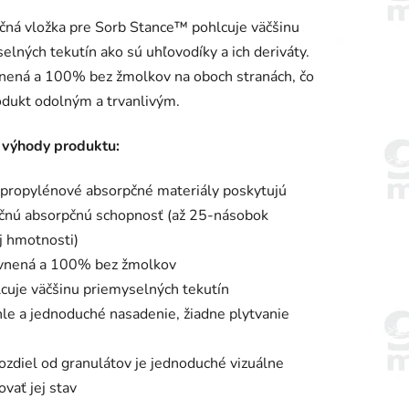
enie
ná vložka pre Sorb Stance™ pohlcuje väčšinu
tu
elných tekutín ako sú uhľovodíky a ich deriváty.
nená a 100% bez žmolkov na oboch stranách, čo
odukt odolným a trvanlivým.
 výhody produktu:
iek.
propylénové absorpčné materiály poskytujú
čnú absorpčnú schopnosť (až 25-násobok
j hmotnosti)
vnená a 100% bez žmolkov
cuje väčšinu priemyselných tekutín
le a jednoduché nasadenie, žiadne plytvanie
ozdiel od granulátov je jednoduché vizuálne
ovať jej stav