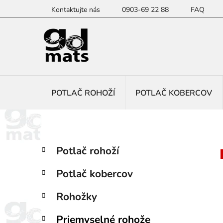
Prejsť
Kontaktujte nás
0903-69 22 88
FAQ
na
obsah
POTLAČ ROHOŽÍ
POTLAČ KOBERCOV
B
K
Preskočiť
Potlač rohoží
a
kategórie
o
t
č
Potlač kobercov
e
n
g
ý
Rohožky
ó
p
r
Priemyselné rohože
i