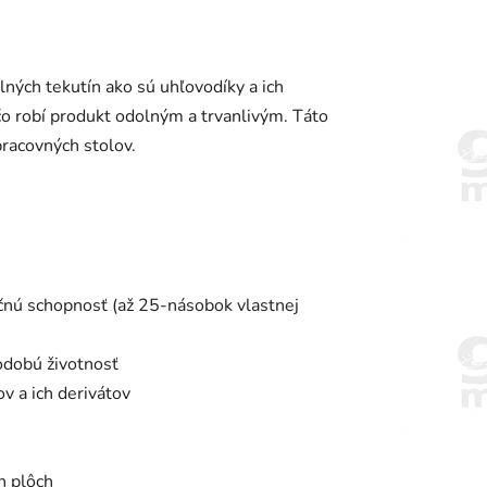
ných tekutín ako sú uhľovodíky a ich
o robí produkt odolným a trvanlivým. Táto
pracovných stolov.
nú schopnosť (až 25-násobok vlastnej
odobú životnosť
v a ich derivátov
h plôch