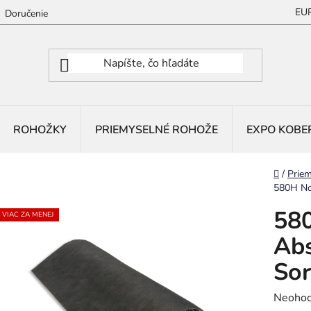
EU
Doručenie
ROHOŽKY
PRIEMYSELNÉ ROHOŽE
EXPO KOBE
Domov
/
Priem
580H Not
580
VIAC ZA MENEJ
Abs
Sor
Prieme
Neohod