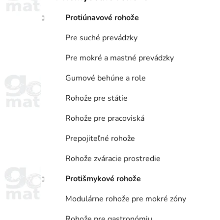
a
e
n
Protiúnavové rohože
e
l
Pre suché prevádzky
Pre mokré a mastné prevádzky
Gumové behúne a role
Rohože pre státie
Rohože pre pracoviská
Prepojiteľné rohože
Rohože zváracie prostredie
Protišmykové rohože
Modulárne rohože pre mokré zóny
Rohože pre gastronómiu