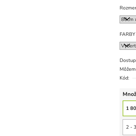
Rozme
FARBY
Dostup
Môžeme
Kód:
Množ
1 8
2 - 