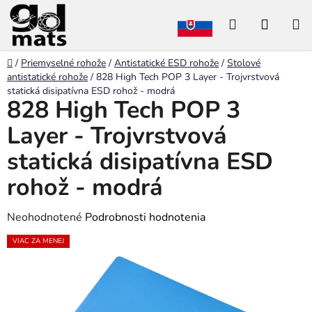
Prejsť
Hľadať
NÁKU
na
obsah
KOŠÍK
Domov
/
Priemyselné rohože
/
Antistatické ESD rohože
/
Stolové
antistatické rohože
/
828 High Tech POP 3 Layer - Trojvrstvová
statická disipatívna ESD rohož - modrá
828 High Tech POP 3
Layer - Trojvrstvová
statická disipatívna ESD
rohož - modrá
Priemerné
Neohodnotené
Podrobnosti hodnotenia
hodnotenie
VIAC ZA MENEJ
produktu
je
0,0
z