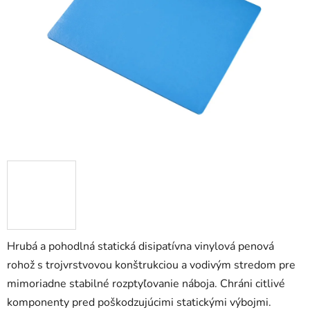
5
hviezdičiek.
Hrubá a pohodlná statická disipatívna vinylová penová
rohož s trojvrstvovou konštrukciou a vodivým stredom pre
mimoriadne stabilné rozptyľovanie náboja. Chráni citlivé
komponenty pred poškodzujúcimi statickými výbojmi.