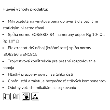
Hlavné výhody produktu:
Mikrocelulárna vinylová pena upravená disipačnými
statickými vlastnosťami
Spĺňa normu EOS/ESD-S4, nameraný odpor Rg 10⁷ Ω a
Rp 10⁸ Ω
Elektrostatický náboj (kráčací test) spĺňa normy
ISO6356 a EN1815
Trojvrstvová konštrukcia pre presné rozptyľovanie
náboja
Hladký pracovný povrch sa ľahko čistí
Chráni stôl a zaisťuje bezpečnosť citlivých komponentov
Odolný voči chemikáliám a spájkovaniu