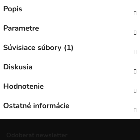
Popis
Parametre
Súvisiace súbory (1)
Diskusia
Hodnotenie
Ostatné informácie
Z
á
Odoberať newsletter
p