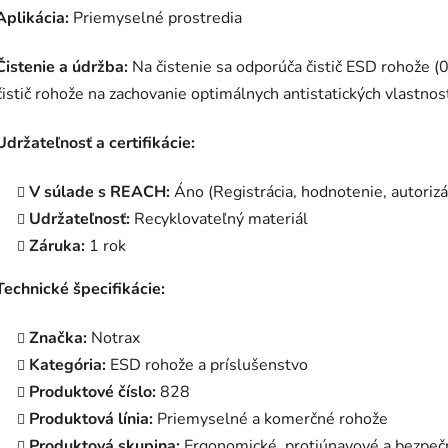
Aplikácia:
Priemyselné prostredia
Čistenie a údržba:
Na čistenie sa odporúča čistič ESD rohože 
čistič rohože na zachovanie optimálnych antistatických vlastnost
Udržateľnosť a certifikácie:
V súlade s REACH:
Áno (Registrácia, hodnotenie, autoriz
Udržateľnosť:
Recyklovateľný materiál
Záruka:
1 rok
Technické špecifikácie:
Značka:
Notrax
Kategória:
ESD rohože a príslušenstvo
Produktové číslo:
828
Produktová línia:
Priemyselné a komerčné rohože
Produktová skupina:
Ergonomické, protiúnavové a bezpeč