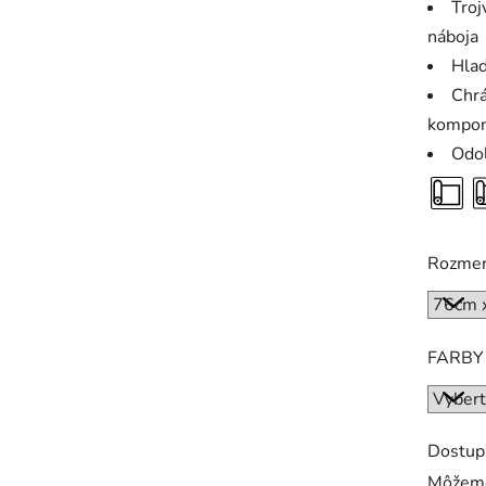
Troj
náboja
Hlad
Chrá
kompon
Odol
Rozme
FARBY
Dostup
Môžeme