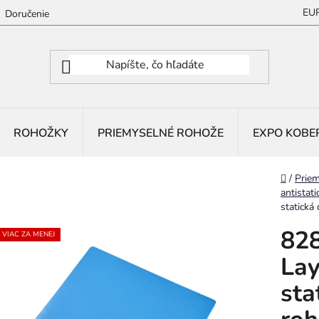
EU
Doručenie
ROHOŽKY
PRIEMYSELNÉ ROHOŽE
EXPO KOBE
Domov
/
Priem
antistat
statická
828
VIAC ZA MENEJ
Lay
sta