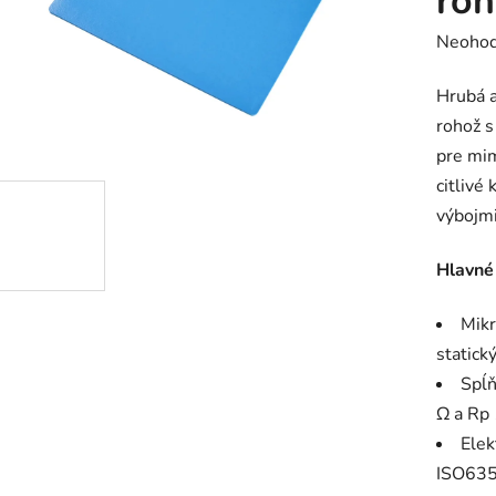
roh
Prieme
Neohod
hodnot
Hrubá a
produk
rohož s
je
pre mim
0,0
citlivé
z
výbojmi
5
hviezdič
Hlavné
Mikr
statick
Spĺ
Ω a Rp
Elek
ISO635