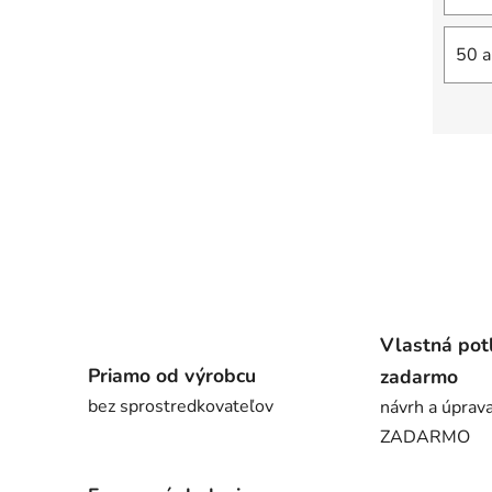
50 a
Vlastná pot
Priamo od výrobcu
zadarmo
bez sprostredkovateľov
návrh a úprava
ZADARMO