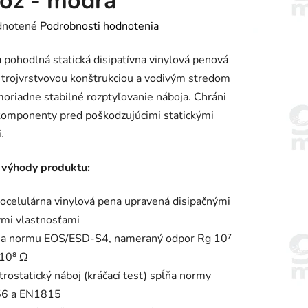
ož - modrá
rné
notené
Podrobnosti hodnotenia
enie
 pohodlná statická disipatívna vinylová penová
tu
 trojvrstvovou konštrukciou a vodivým stredom
oriadne stabilné rozptyľovanie náboja. Chráni
 komponenty pred poškodzujúcimi statickými
.
iek.
 výhody produktu:
ocelulárna vinylová pena upravená disipačnými
ými vlastnosťami
ňa normu EOS/ESD-S4, nameraný odpor Rg 10⁷
 10⁸ Ω
trostatický náboj (kráčací test) spĺňa normy
6 a EN1815