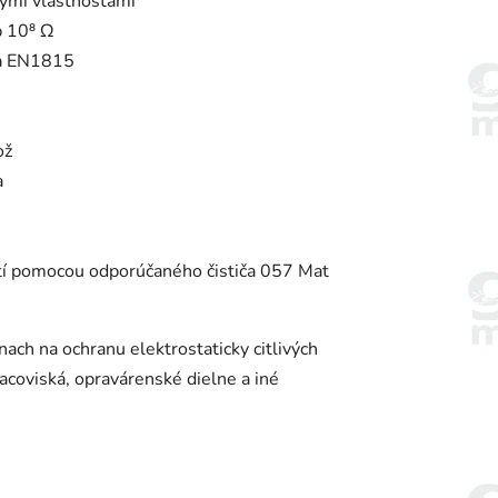
kými vlastnosťami
 10⁸ Ω
 a EN1815
ož
a
istí pomocou odporúčaného čističa 057 Mat
ch na ochranu elektrostaticky citlivých
coviská, opravárenské dielne a iné