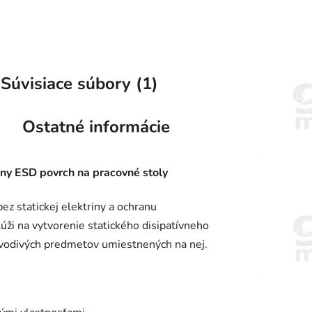
Súvisiace súbory (1)
Ostatné informácie
vny ESD povrch na pracovné stoly
ez statickej elektriny a ochranu
lúži na vytvorenie statického disipatívneho
z vodivých predmetov umiestnených na nej.