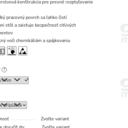
vrstvová konštrukcia pre presné rozptyľovanie
ký pracovný povrch sa ľahko čistí
ni stôl a zaisťuje bezpečnosť citlivých
entov
ný voči chemikáliám a spájkovaniu
r
?
nosť
Zvoľte variant
 doručiť do:
Zvoľte variant