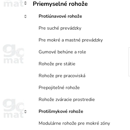
Priemyselné rohože
i
a
e
n
Protiúnavové rohože
e
l
Pre suché prevádzky
Pre mokré a mastné prevádzky
Gumové behúne a role
Rohože pre státie
Rohože pre pracoviská
Prepojiteľné rohože
Rohože zváracie prostredie
Protišmykové rohože
Modulárne rohože pre mokré zóny