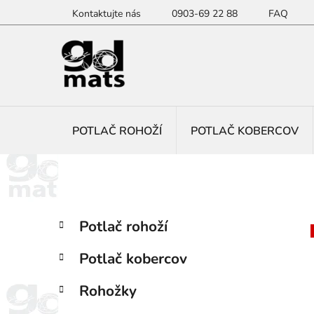
Prejsť
Kontaktujte nás
0903-69 22 88
FAQ
na
obsah
POTLAČ ROHOŽÍ
POTLAČ KOBERCOV
B
K
Preskočiť
Potlač rohoží
a
kategórie
o
t
č
Potlač kobercov
e
n
g
ý
Rohožky
ó
p
r