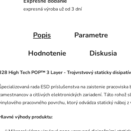
Expresné dodanie
expresná výroba už od 3 dní
Popis
Parametre
Hodnotenie
Diskusia
828 High Tech POP™ 3 Layer - Trojvrstvový staticky disipatí
Špecializovaná rada ESD príslušenstva na zaistenie pracoviska b
zamestnancov a citlivých elektronických zariadení. Táto rohož s
vinylového pracovného povrchu, ktorý odvádza statický náboj 
Hlavné výhody produktu: