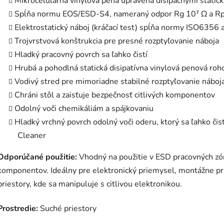
Mikrocelulárna vinylová pena upravená disipačnými static
Spĺňa normu EOS/ESD-S4, nameraný odpor Rg 10⁷ Ω a Rp
Elektrostatický náboj (kráčací test) spĺňa normy ISO6356
Trojvrstvová konštrukcia pre presné rozptyľovanie náboja
Hladký pracovný povrch sa ľahko čistí
Hrubá a pohodlná statická disipatívna vinylová penová roh
Vodivý stred pre mimoriadne stabilné rozptyľovanie náboj
Chráni stôl a zaisťuje bezpečnosť citlivých komponentov
Odolný voči chemikáliám a spájkovaniu
Hladký vrchný povrch odolný voči oderu, ktorý sa ľahko č
Cleaner
Odporúčané použitie:
Vhodný na použitie v ESD pracovných zóna
komponentov. Ideálny pre elektronický priemysel, montážne pra
priestory, kde sa manipuluje s citlivou elektronikou.
Prostredie:
Suché priestory