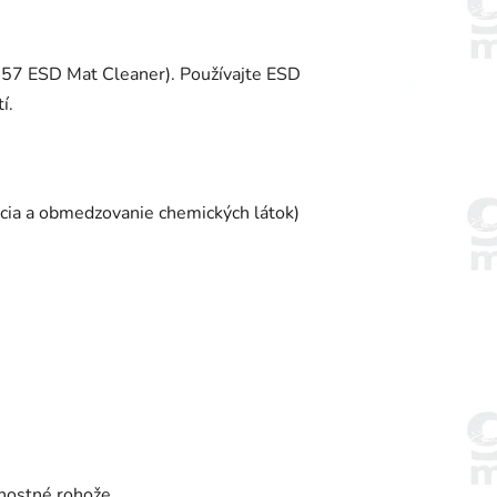
(057 ESD Mat Cleaner). Používajte ESD
í.
ácia a obmedzovanie chemických látok)
nostné rohože