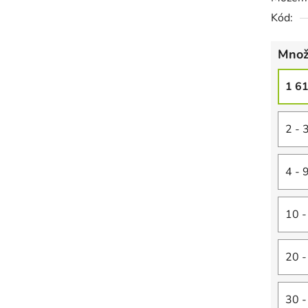
Kód:
Množ
1 6
2 - 
4 - 
10 -
20 -
30 -