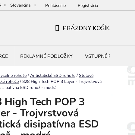
R
Slovenčina
Prihlásenie
Registrácia
PRÁZDNY KOŠÍK
NÁKUPNÝ
KOŠÍK
RCE
REKLAMNÉ PODLOŽKY
VSTUPNÉ ROHOŽE
yselné rohože
/
Antistatické ESD rohože
/
Stolové
ické rohože
/
828 High Tech POP 3 Layer - Trojvrstvová
 disipatívna ESD rohož - modrá
 High Tech POP 3
er - Trojvrstvová
tická disipatívna ESD