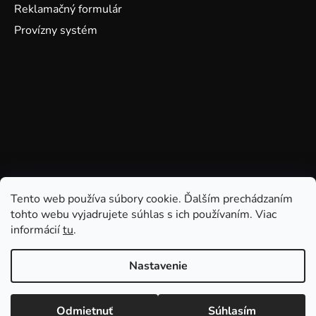
Reklamačný formulár
Provízny systém
Tento web používa súbory cookie. Ďalším prechádzaním
tohto webu vyjadrujete súhlas s ich používaním. Viac
informácií
tu
.
Nastavenie
Odmietnuť
Súhlasím
Vytvoril Shoptet