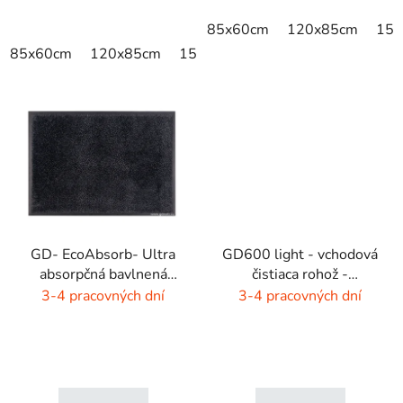
85x60cm
120x85cm
150
85x60cm
120x85cm
150x85cm
175x115cm
200x
GD- EcoAbsorb- Ultra
GD600 light - vchodová
absorpčná bavlnená
čistiaca rohož -
rohož -sivý melír
interiér/exteriér
3-4 pracovných dní
3-4 pracovných dní