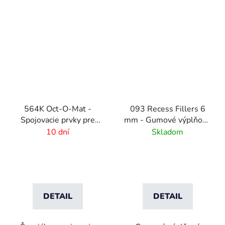
564K Oct-O-Mat -
093 Recess Fillers 6
Spojovacie prvky pre
mm - Gumové výplňové
rohožové systémy
podložky
10 dní
Skladom
DETAIL
DETAIL