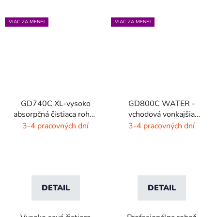
VIAC ZA MENEJ
VIAC ZA MENEJ
GD740C XL-vysoko
GD800C WATER -
absorpčná čistiaca rohož
vchodová vonkajšia
- 4 farby
rohož - hnedá - čierna
3-4 pracovných dní
3-4 pracovných dní
DETAIL
DETAIL