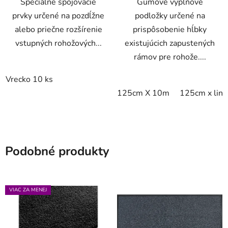
Špeciálne spojovacie
Gumové výplňové
prvky určené na pozdĺžne
podložky určené na
alebo priečne rozšírenie
prispôsobenie hĺbky
vstupných rohožových...
existujúcich zapustených
rámov pre rohože....
Vrecko 10 ks
125cm X 10m
125cm x lin
Podobné produkty
VIAC ZA MENEJ