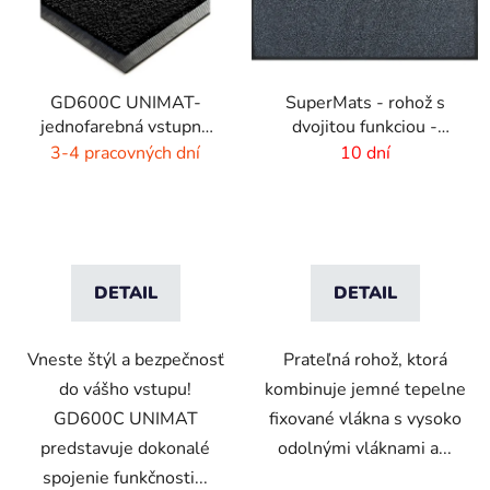
GD600C UNIMAT-
SuperMats - rohož s
jednofarebná vstupná
dvojitou funkciou -
rohož- žiarivé farby
zoškrabanie a utretie
3-4 pracovných dní
10 dní
DETAIL
DETAIL
Vneste štýl a bezpečnosť
Prateľná rohož, ktorá
do vášho vstupu!
kombinuje jemné tepelne
GD600C UNIMAT
fixované vlákna s vysoko
predstavuje dokonalé
odolnými vláknami a...
spojenie funkčnosti...