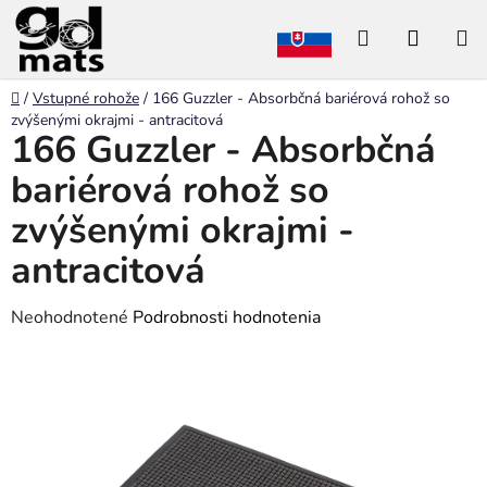
Prejsť
Hľadať
NÁKU
na
obsah
KOŠÍK
Domov
/
Vstupné rohože
/
166 Guzzler - Absorbčná bariérová rohož so
zvýšenými okrajmi - antracitová
166 Guzzler - Absorbčná
bariérová rohož so
zvýšenými okrajmi -
antracitová
Priemerné
Neohodnotené
Podrobnosti hodnotenia
hodnotenie
produktu
je
0,0
z