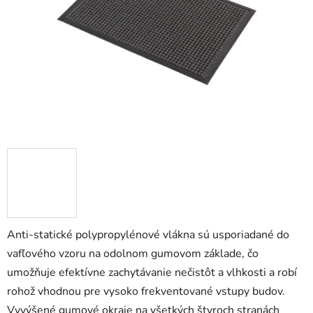
5
hviezdičiek.
Anti-statické polypropylénové vlákna sú usporiadané do
vafľového vzoru na odolnom gumovom základe, čo
umožňuje efektívne zachytávanie nečistôt a vlhkosti a robí
rohož vhodnou pre vysoko frekventované vstupy budov.
Vyvýšené gumové okraje na všetkých štyroch stranách