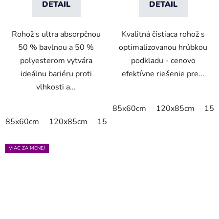
DETAIL
DETAIL
Rohož s ultra absorpčnou
Kvalitná čistiaca rohož s
50 % bavlnou a 50 %
optimalizovanou hrúbkou
polyesterom vytvára
podkladu - cenovo
ideálnu bariéru proti
efektívne riešenie pre...
vlhkosti a...
85x60cm
120x85cm
150
85x60cm
120x85cm
150x85cm
175x115cm
200x
VIAC ZA MENEJ