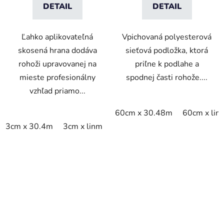
DETAIL
DETAIL
Ľahko aplikovateľná
Vpichovaná polyesterová
skosená hrana dodáva
sieťová podložka, ktorá
rohoži upravovanej na
priľne k podlahe a
mieste profesionálny
spodnej časti rohože....
vzhľad priamo...
60cm x 30.48m
60cm x lin
3cm x 30.4m
3cm x linm