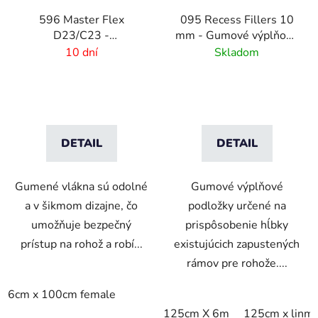
596 Master Flex
095 Recess Fillers 10
D23/C23 -
mm - Gumové výplňové
Bezpečnostné
podložky na úpravu
10 dní
Skladom
nájazdové hrany Female
hĺbky
DETAIL
DETAIL
Gumené vlákna sú odolné
Gumové výplňové
a v šikmom dizajne, čo
podložky určené na
umožňuje bezpečný
prispôsobenie hĺbky
prístup na rohož a robí...
existujúcich zapustených
rámov pre rohože....
6cm x 100cm female
125cm X 6m
125cm x linm