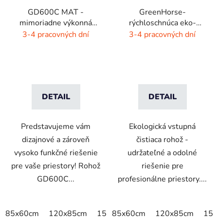
GD600C MAT -
GreenHorse-
mimoriadne výkonná
rýchloschnúca eko-
čistiaca rohož - 9 farieb
rohož - dýmovo čierna
3-4 pracovných dní
3-4 pracovných dní
s melírom
DETAIL
DETAIL
Predstavujeme vám
Ekologická vstupná
dizajnové a zároveň
čistiaca rohož -
vysoko funkčné riešenie
udržateľné a odolné
pre vaše priestory! Rohož
riešenie pre
GD600C...
profesionálne priestory....
85x60cm
120x85cm
150x85cm
85x60cm
175x115cm
120x85cm
150