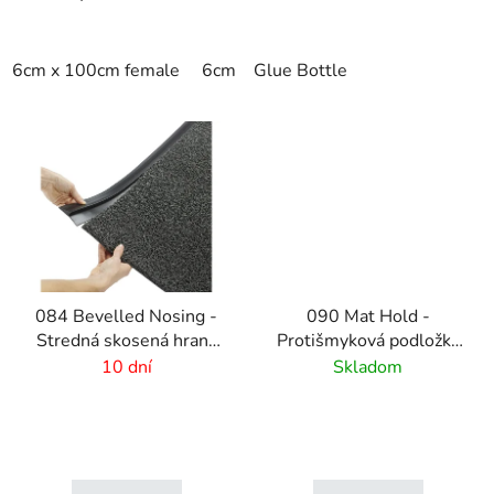
6cm x 100cm female
6cm x 100cm male
Glue Bottle
084 Bevelled Nosing -
090 Mat Hold -
Stredná skosená hrana
Protišmyková podložka
pre rohože - 4 mm
pod rohože
10 dní
Skladom