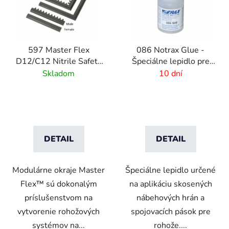
597 Master Flex
086 Notrax Glue -
D12/C12 Nitrile Safety
Špeciálne lepidlo pre
Ramps - Pripojiteľné
rohožové systémy
Skladom
10 dní
bezpečnostné nájazdy
pre rohožové systémy
DETAIL
DETAIL
Modulárne okraje Master
Špeciálne lepidlo určené
Flex™ sú dokonalým
na aplikáciu skosených
príslušenstvom na
nábehových hrán a
vytvorenie rohožových
spojovacích pások pre
systémov na...
rohože....