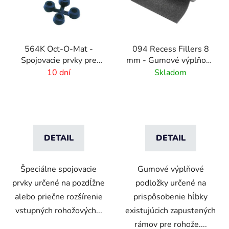
564K Oct-O-Mat -
094 Recess Fillers 8
Spojovacie prvky pre
mm - Gumové výplňové
rohožové systémy
podložky
10 dní
Skladom
DETAIL
DETAIL
Špeciálne spojovacie
Gumové výplňové
prvky určené na pozdĺžne
podložky určené na
alebo priečne rozšírenie
prispôsobenie hĺbky
vstupných rohožových...
existujúcich zapustených
rámov pre rohože....