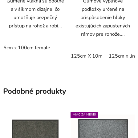
Gumené vlákna sú odolné
Gumové výplňové
a v šikmom dizajne, čo
podložky určené na
umožňuje bezpečný
prispôsobenie hĺbky
prístup na rohož a robí...
existujúcich zapustených
rámov pre rohože....
6cm x 100cm female
125cm X 10m
125cm x lin
Podobné produkty
VIAC ZA MENEJ