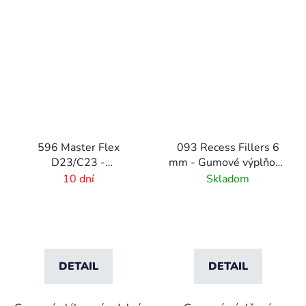
596 Master Flex
093 Recess Fillers 6
D23/C23 -
mm - Gumové výplňové
Bezpečnostné
podložky
10 dní
Skladom
nájazdové hrany Female
DETAIL
DETAIL