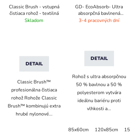
Classic Brush - vstupná
GD- EcoAbsorb- Ultra
čistiaca rohož - textilná
absorpčná bavlnená
rohož -sivý melír
Skladom
3-4 pracovných dní
DETAIL
DETAIL
Rohož s ultra absorpčnou
Classic Brush™
50 % bavlnou a 50 %
profesionálna čistiaca
polyesterom vytvára
rohož Rohože Classic
ideálnu bariéru proti
Brush™ kombinujú extra
vlhkosti a...
hrubé nylonové...
85x60cm
120x85cm
150