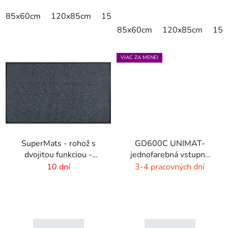
85x60cm
120x85cm
150x85cm
175x115cm
85x60cm
120x85cm
150
VIAC ZA MENEJ
SuperMats - rohož s
GD600C UNIMAT-
dvojitou funkciou -
jednofarebná vstupná
zoškrabanie a utretie
rohož- žiarivé farby
10 dní
3-4 pracovných dní