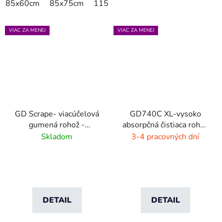
85x60cm
85x75cm
115x85cm
150x85cm
180x11
VIAC ZA MENEJ
VIAC ZA MENEJ
GD Scrape- viacúčelová
GD740C XL-vysoko
gumená rohož -
absorpčná čistiaca rohož
interiér/exteriér
- 4 farby
Skladom
3-4 pracovných dní
DETAIL
DETAIL