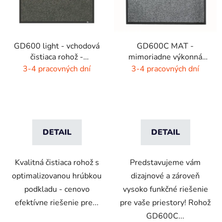
GD600 light - vchodová
GD600C MAT -
čistiaca rohož -
mimoriadne výkonná
interiér/exteriér
čistiaca rohož - 9 farieb
3-4 pracovných dní
3-4 pracovných dní
s melírom
DETAIL
DETAIL
Kvalitná čistiaca rohož s
Predstavujeme vám
optimalizovanou hrúbkou
dizajnové a zároveň
podkladu - cenovo
vysoko funkčné riešenie
efektívne riešenie pre...
pre vaše priestory! Rohož
GD600C...