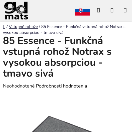
Prejsť
Hľadať
NÁKU
na
obsah
KOŠÍK
Domov
/
Vstupné rohože
/
85 Essence - Funkčná vstupná rohož Notrax s
vysokou absorpciou - tmavo sivá
85 Essence - Funkčná
vstupná rohož Notrax s
vysokou absorpciou -
tmavo sivá
Priemerné
Neohodnotené
Podrobnosti hodnotenia
hodnotenie
produktu
je
0,0
z