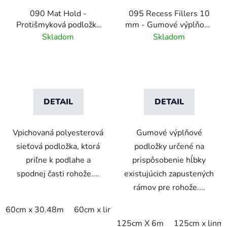
090 Mat Hold -
095 Recess Fillers 10
Protišmyková podložka
mm - Gumové výplňové
pod rohože
podložky na úpravu
Skladom
Skladom
hĺbky
DETAIL
DETAIL
Vpichovaná polyesterová
Gumové výplňové
sieťová podložka, ktorá
podložky určené na
priľne k podlahe a
prispôsobenie hĺbky
spodnej časti rohože....
existujúcich zapustených
rámov pre rohože....
60cm x 30.48m
60cm x linm
91cm x 15.24m
91cm x 
125cm X 6m
125cm x linm