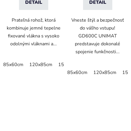
DETAIL
DETAIL
Prateľná rohož, ktorá
Vneste štýl a bezpečnosť
kombinuje jemné tepelne
do vášho vstupu!
fixované vlákna s vysoko
GD600C UNIMAT
odolnými vláknami a...
predstavuje dokonalé
spojenie funkčnosti...
85x60cm
120x85cm
150x85cm
175x115cm
200x
85x60cm
120x85cm
150