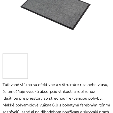
5
hviezdičiek.
Tufované vlákna sú efektívne a v štruktúre rezaného vlasu,
čo umožňuje vysokú absorpciu vlhkosti a robí rohož
ideálnou pre priestory so strednou frekvenciou pohybu.
Mäkké polyamidové vlákna 6.0 s bohatými farebnými tónmi
zostávajú jasné aj po dlhodobom používaní a skrývajú prach