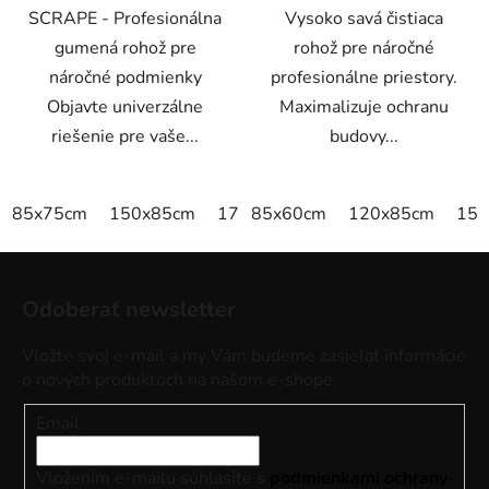
SCRAPE - Profesionálna
Vysoko savá čistiaca
gumená rohož pre
rohož pre náročné
náročné podmienky
profesionálne priestory.
Objavte univerzálne
Maximalizuje ochranu
riešenie pre vaše...
budovy...
85x75cm
150x85cm
175x115cm
85x60cm
300x85cm
120x85cm
150
Z
á
Odoberať newsletter
p
ä
Vložte svoj e-mail a my Vám budeme zasielať informácie
t
o nových produktoch na našom e-shope.
i
Email
e
Vložením e-mailu súhlasíte s
podmienkami ochrany