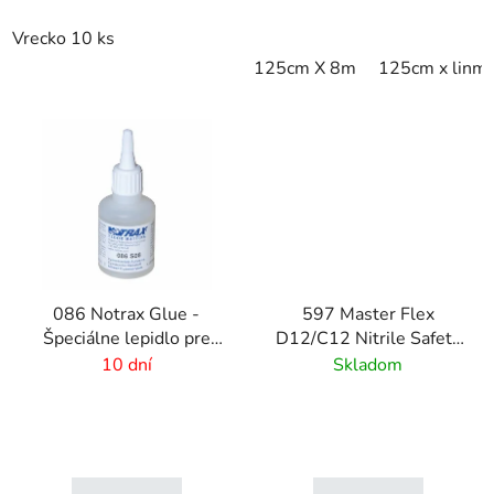
Vrecko 10 ks
125cm X 8m
125cm x linm
086 Notrax Glue -
597 Master Flex
Špeciálne lepidlo pre
D12/C12 Nitrile Safety
rohožové systémy
Ramps - Pripojiteľné
10 dní
Skladom
bezpečnostné nájazdy
pre rohožové systémy