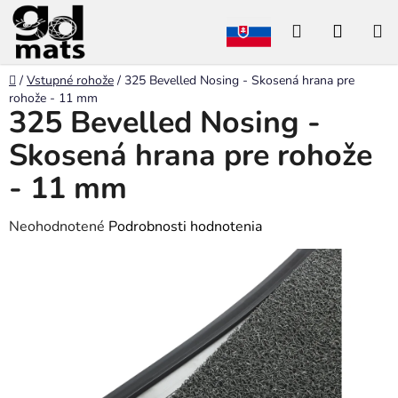
Prejsť
Hľadať
NÁKU
na
obsah
KOŠÍK
Domov
/
Vstupné rohože
/
325 Bevelled Nosing - Skosená hrana pre
rohože - 11 mm
325 Bevelled Nosing -
Skosená hrana pre rohože
- 11 mm
Priemerné
Neohodnotené
Podrobnosti hodnotenia
hodnotenie
produktu
je
0,0
z
5
hviezdičiek.