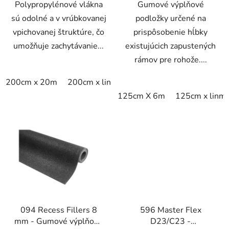
Polypropylénové vlákna
Gumové výplňové
sú odolné a v vrúbkovanej
podložky určené na
vpichovanej štruktúre, čo
prispôsobenie hĺbky
umožňuje zachytávanie...
existujúcich zapustených
rámov pre rohože....
200cm x 20m
200cm x linm
125cm X 6m
125cm x linm
094 Recess Fillers 8
596 Master Flex
mm - Gumové výplňové
D23/C23 -