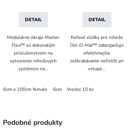
DETAIL
DETAIL
Modulárne okraje Master
Kefové vložky pre rohože
Flex™ sú dokonalým
Oct-O-Mat™ zabezpečujú
príslušenstvom na
efektívnejšie
vytvorenie rohožových
zoškrabávanie nečistôt pri
systémov na...
vstupe...
6cm x 100cm female
6cm x 100cm male
Vrecko 10 ks
Podobné produkty