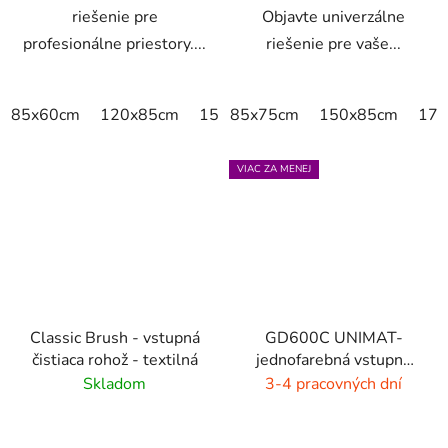
riešenie pre
Objavte univerzálne
profesionálne priestory....
riešenie pre vaše...
85x60cm
120x85cm
150x85cm
85x75cm
175x115cm
150x85cm
200x
175
VIAC ZA MENEJ
Classic Brush - vstupná
GD600C UNIMAT-
čistiaca rohož - textilná
jednofarebná vstupná
rohož- žiarivé farby
Skladom
3-4 pracovných dní