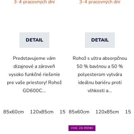
čistiaca rohož - 9 farieb
rohož -sivý melír
3-4 pracovných dní
3-4 pracovných dní
s melírom
DETAIL
DETAIL
Predstavujeme vám
Rohož s ultra absorpčnou
dizajnové a zároveň
50 % bavlnou a 50 %
vysoko funkčné riešenie
polyesterom vytvára
pre vaše priestory! Rohož
ideálnu bariéru proti
GD600C...
vlhkosti a...
85x60cm
120x85cm
150x85cm
85x60cm
175x115cm
120x85cm
150
VIAC ZA MENEJ