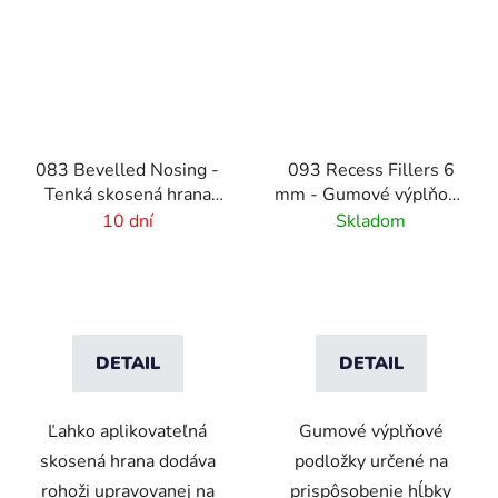
083 Bevelled Nosing -
093 Recess Fillers 6
Tenká skosená hrana
mm - Gumové výplňové
pre rohože - 2 mm
podložky
10 dní
Skladom
DETAIL
DETAIL
Ľahko aplikovateľná
Gumové výplňové
skosená hrana dodáva
podložky určené na
rohoži upravovanej na
prispôsobenie hĺbky