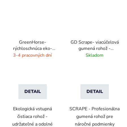
GreenHorse-
GD Scrape- viacúčelová
rýchloschnúca eko-
gumená rohož -
rohož - dýmovo čierna
interiér/exteriér
3-4 pracovných dní
Skladom
DETAIL
DETAIL
Ekologická vstupná
SCRAPE - Profesionálna
čistiaca rohož -
gumená rohož pre
udržateľné a odolné
náročné podmienky