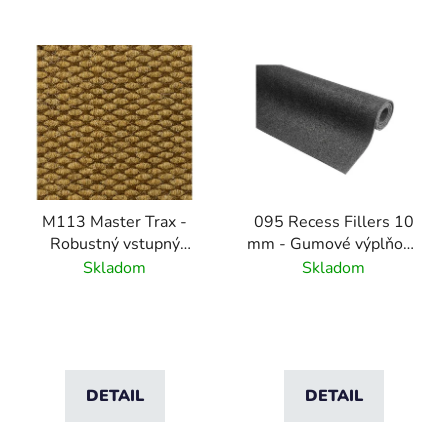
M113 Master Trax -
095 Recess Fillers 10
Robustný vstupný
mm - Gumové výplňové
rohožový systém -
podložky na úpravu
Skladom
Skladom
Natural
hĺbky
DETAIL
DETAIL