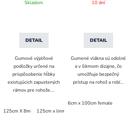
podložky
Bezpečnostné
Skladom
10 dní
nájazdové hrany Female
DETAIL
DETAIL
Gumové výplňové
Gumené vlákna sú odolné
podložky určené na
a v šikmom dizajne, čo
prispôsobenie hĺbky
umožňuje bezpečný
existujúcich zapustených
prístup na rohož a robí...
rámov pre rohože....
6cm x 100cm female
125cm X 8m
125cm x linm