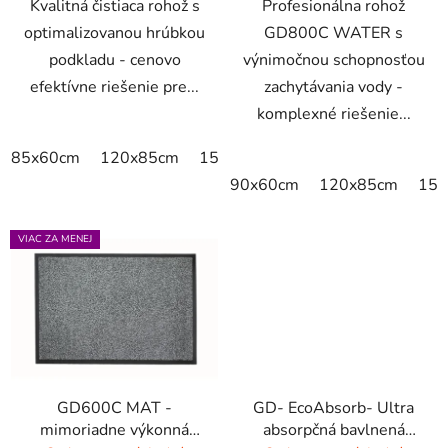
Kvalitná čistiaca rohož s
Profesionálna rohož
optimalizovanou hrúbkou
GD800C WATER s
podkladu - cenovo
výnimočnou schopnosťou
efektívne riešenie pre...
zachytávania vody -
komplexné riešenie...
85x60cm
120x85cm
150x85cm
175x115cm
90x60cm
120x85cm
150
VIAC ZA MENEJ
GD600C MAT -
GD- EcoAbsorb- Ultra
mimoriadne výkonná
absorpčná bavlnená