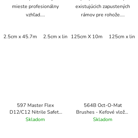
mieste profesionálny
existujúcich zapustených
vzhľad....
rámov pre rohože....
2.5cm x 45.7m
2.5cm x linm
125cm X 10m
125cm x lin
597 Master Flex
564B Oct-O-Mat
D12/C12 Nitrile Safety
Brushes - Kefové vložky
Ramps - Pripojiteľné
pre vstupné rohožové
Skladom
Skladom
bezpečnostné nájazdy
systémy
pre rohožové systémy