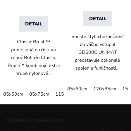
DETAIL
DETAIL
Vneste štýl a bezpečnosť
Classic Brush™
do vášho vstupu!
profesionálna čistiaca
GD600C UNIMAT
rohož Rohože Classic
predstavuje dokonalé
Brush™ kombinujú extra
spojenie funkčnosti...
hrubé nylonové...
85x60cm
120x85cm
150
85x60cm
85x75cm
115x85cm
150x85cm
180x11
Z
á
Odoberať newsletter
p
ä