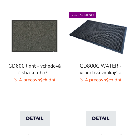
VIAC ZA MENEJ
GD600 light - vchodová
GD800C WATER -
čistiaca rohož -
vchodová vonkajšia
interiér/exteriér
rohož - hnedá - čierna
3-4 pracovných dní
3-4 pracovných dní
DETAIL
DETAIL