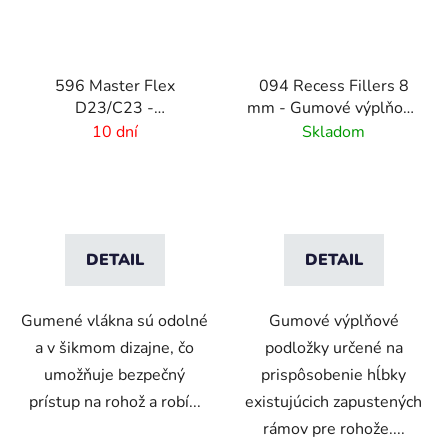
596 Master Flex
094 Recess Fillers 8
D23/C23 -
mm - Gumové výplňové
Bezpečnostné
podložky
10 dní
Skladom
nájazdové hrany Female
DETAIL
DETAIL
Gumené vlákna sú odolné
Gumové výplňové
a v šikmom dizajne, čo
podložky určené na
umožňuje bezpečný
prispôsobenie hĺbky
prístup na rohož a robí...
existujúcich zapustených
rámov pre rohože....