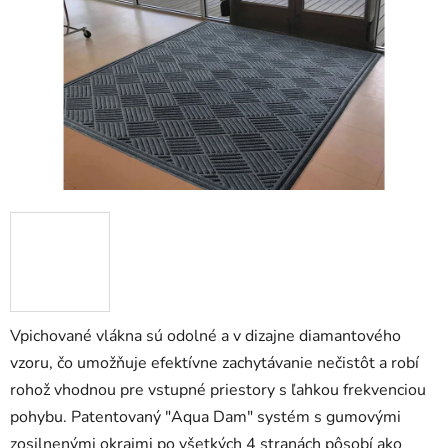
5
hviezdičiek.
Vpichované vlákna sú odolné a v dizajne diamantového
vzoru, čo umožňuje efektívne zachytávanie nečistôt a robí
rohož vhodnou pre vstupné priestory s ľahkou frekvenciou
pohybu. Patentovaný "Aqua Dam" systém s gumovými
zosilnenými okrajmi po všetkých 4 stranách pôsobí ako