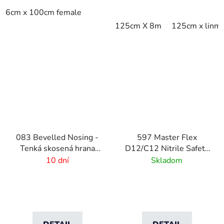
6cm x 100cm female
125cm X 8m
125cm x linm
083 Bevelled Nosing -
597 Master Flex
Tenká skosená hrana
D12/C12 Nitrile Safety
pre rohože - 2 mm
Ramps - Pripojiteľné
10 dní
Skladom
bezpečnostné nájazdy
pre rohožové systémy