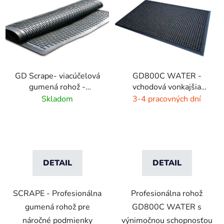
GD Scrape- viacúčelová
GD800C WATER -
gumená rohož -
vchodová vonkajšia
interiér/exteriér
rohož - hnedá - čierna
Skladom
3-4 pracovných dní
DETAIL
DETAIL
SCRAPE - Profesionálna
Profesionálna rohož
gumená rohož pre
GD800C WATER s
náročné podmienky
výnimočnou schopnosťou