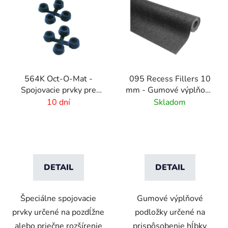
564K Oct-O-Mat -
095 Recess Fillers 10
Spojovacie prvky pre
mm - Gumové výplňové
rohožové systémy
podložky na úpravu
10 dní
Skladom
hĺbky
DETAIL
DETAIL
Špeciálne spojovacie
Gumové výplňové
prvky určené na pozdĺžne
podložky určené na
alebo priečne rozšírenie
prispôsobenie hĺbky