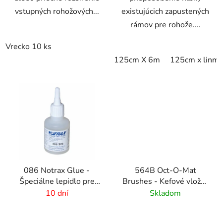
vstupných rohožových...
existujúcich zapustených
rámov pre rohože....
Vrecko 10 ks
125cm X 6m
125cm x linm
086 Notrax Glue -
564B Oct-O-Mat
Špeciálne lepidlo pre
Brushes - Kefové vložky
rohožové systémy
pre vstupné rohožové
10 dní
Skladom
systémy