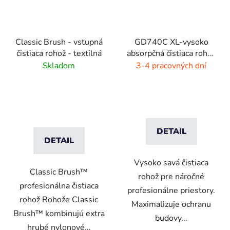
Classic Brush - vstupná
GD740C XL-vysoko
čistiaca rohož - textilná
absorpčná čistiaca rohož
- 4 farby
Skladom
3-4 pracovných dní
DETAIL
DETAIL
Vysoko savá čistiaca
Classic Brush™
rohož pre náročné
profesionálna čistiaca
profesionálne priestory.
rohož Rohože Classic
Maximalizuje ochranu
Brush™ kombinujú extra
budovy...
hrubé nylonové...