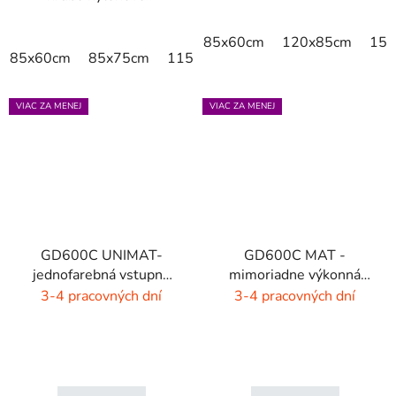
85x60cm
120x85cm
150
85x60cm
85x75cm
115x85cm
150x85cm
180x11
VIAC ZA MENEJ
VIAC ZA MENEJ
GD600C UNIMAT-
GD600C MAT -
jednofarebná vstupná
mimoriadne výkonná
rohož- žiarivé farby
čistiaca rohož - 9 farieb
3-4 pracovných dní
3-4 pracovných dní
s melírom