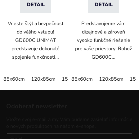
DETAIL
DETAIL
Vneste štýl a bezpečnosť
Predstavujeme vám
do vášho vstupu!
dizajnové a zároveň
GD600C UNIMAT
vysoko funkčné riešenie
predstavuje dokonalé
pre vaše priestory! Rohož
spojenie funkčnosti...
GD600C...
85x60cm
120x85cm
150x85cm
85x60cm
175x115cm
120x85cm
200x
150
Z
á
Odoberať newsletter
p
ä
Vložte svoj e-mail a my Vám budeme zasielať informácie
t
o nových produktoch na našom e-shope.
i
Email