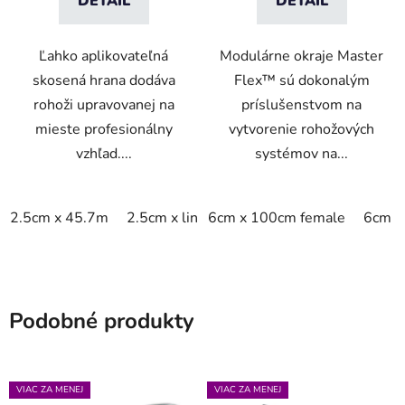
DETAIL
DETAIL
Ľahko aplikovateľná
Modulárne okraje Master
skosená hrana dodáva
Flex™ sú dokonalým
rohoži upravovanej na
príslušenstvom na
mieste profesionálny
vytvorenie rohožových
vzhľad....
systémov na...
2.5cm x 45.7m
2.5cm x linm
6cm x 100cm female
6cm x
Podobné produkty
VIAC ZA MENEJ
VIAC ZA MENEJ