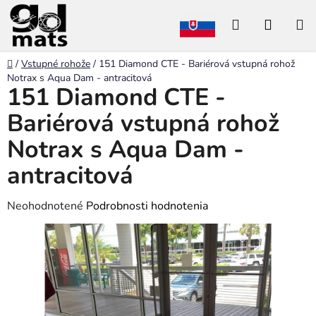
Prejsť
Hľadať
NÁKU
na
obsah
KOŠÍK
Domov
/
Vstupné rohože
/
151 Diamond CTE - Bariérová vstupná rohož
Notrax s Aqua Dam - antracitová
151 Diamond CTE -
Bariérová vstupná rohož
Notrax s Aqua Dam -
antracitová
Priemerné
Neohodnotené
Podrobnosti hodnotenia
hodnotenie
produktu
je
0,0
z