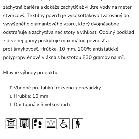
záchytná bariéra a dokáže zachytiť až 4 litre vody na meter
štvorcový. Textilný povrch je vysokotlakovo tvarovaný do
vyvýšeného diamantového vzoru, ktorý dvojnásobne
odstraňuje a zachytáva nečistoty a vlhkosť. Odolný podklad
z drvenej gumy poskytuje maximálnu pevnosť a
protišmykovosť. Hrúbka: 10 mm. 100% antistatické
polypropylénové vlákna s hustotou 830 gramov na m².
Hlavné výhody produktu:
Vhodné pre ľahkú frekvenciu prevádzky
Hrúbka: 10 mm
Dostupná v 5 veľkostiach