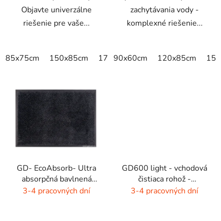
Objavte univerzálne
zachytávania vody -
riešenie pre vaše...
komplexné riešenie...
85x75cm
150x85cm
175x115cm
90x60cm
300x85cm
120x85cm
150
GD- EcoAbsorb- Ultra
GD600 light - vchodová
absorpčná bavlnená
čistiaca rohož -
rohož -sivý melír
interiér/exteriér
3-4 pracovných dní
3-4 pracovných dní