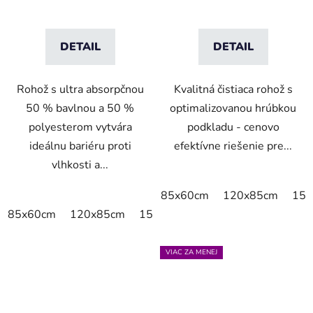
DETAIL
DETAIL
Rohož s ultra absorpčnou
Kvalitná čistiaca rohož s
50 % bavlnou a 50 %
optimalizovanou hrúbkou
polyesterom vytvára
podkladu - cenovo
ideálnu bariéru proti
efektívne riešenie pre...
vlhkosti a...
85x60cm
120x85cm
150
85x60cm
120x85cm
150x85cm
175x115cm
200x
VIAC ZA MENEJ