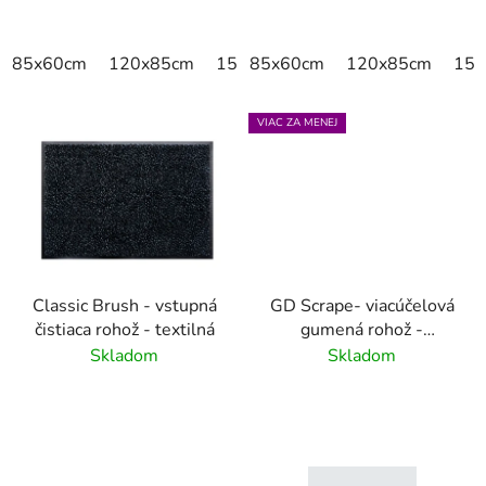
85x60cm
120x85cm
150x85cm
85x60cm
175x115cm
120x85cm
150
VIAC ZA MENEJ
Classic Brush - vstupná
GD Scrape- viacúčelová
čistiaca rohož - textilná
gumená rohož -
interiér/exteriér
Skladom
Skladom