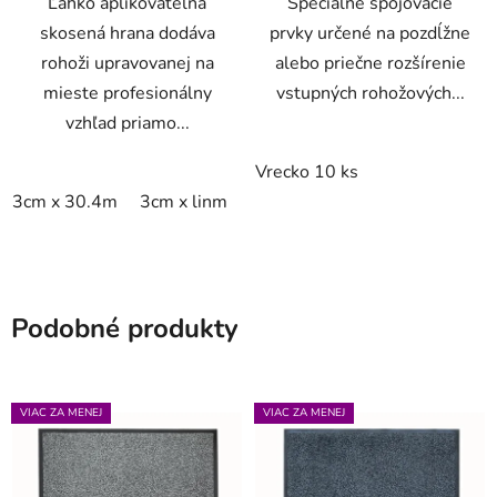
Ľahko aplikovateľná
Špeciálne spojovacie
skosená hrana dodáva
prvky určené na pozdĺžne
rohoži upravovanej na
alebo priečne rozšírenie
mieste profesionálny
vstupných rohožových...
vzhľad priamo...
Vrecko 10 ks
3cm x 30.4m
3cm x linm
Podobné produkty
VIAC ZA MENEJ
VIAC ZA MENEJ