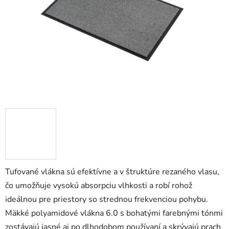
5
hviezdičiek.
Tufované vlákna sú efektívne a v štruktúre rezaného vlasu,
čo umožňuje vysokú absorpciu vlhkosti a robí rohož
ideálnou pre priestory so strednou frekvenciou pohybu.
Mäkké polyamidové vlákna 6.0 s bohatými farebnými tónmi
zostávajú jasné aj po dlhodobom používaní a skrývajú prach