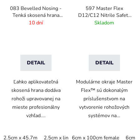
083 Bevelled Nosing -
597 Master Flex
Tenká skosená hrana
D12/C12 Nitrile Safety
pre rohože - 2 mm
Ramps - Pripojiteľné
10 dní
Skladom
bezpečnostné nájazdy
pre rohožové systémy
DETAIL
DETAIL
Ľahko aplikovateľná
Modulárne okraje Master
skosená hrana dodáva
Flex™ sú dokonalým
rohoži upravovanej na
príslušenstvom na
mieste profesionálny
vytvorenie rohožových
vzhľad....
systémov na...
2.5cm x 45.7m
2.5cm x linm
6cm x 100cm female
6cm x