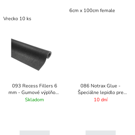
6cm x 100cm female
Vrecko 10 ks
093 Recess Fillers 6
086 Notrax Glue -
mm - Gumové výplňové
Špeciálne lepidlo pre
podložky
rohožové systémy
Skladom
10 dní