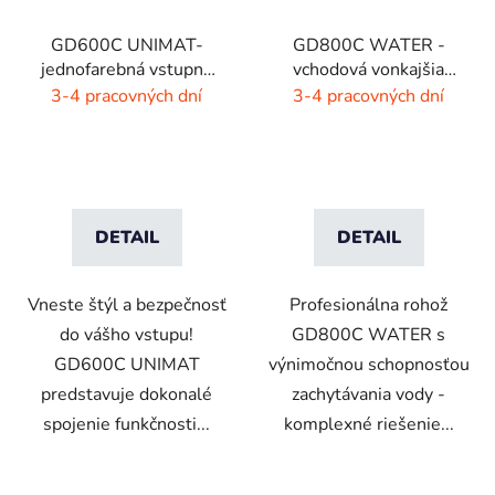
GD600C UNIMAT-
GD800C WATER -
jednofarebná vstupná
vchodová vonkajšia
rohož- žiarivé farby
rohož - hnedá - čierna
3-4 pracovných dní
3-4 pracovných dní
DETAIL
DETAIL
Vneste štýl a bezpečnosť
Profesionálna rohož
do vášho vstupu!
GD800C WATER s
GD600C UNIMAT
výnimočnou schopnosťou
predstavuje dokonalé
zachytávania vody -
spojenie funkčnosti...
komplexné riešenie...