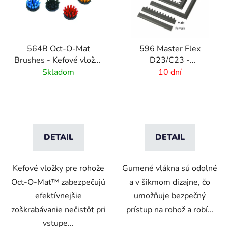
564B Oct-O-Mat
596 Master Flex
Brushes - Kefové vložky
D23/C23 -
pre vstupné rohožové
Bezpečnostné
Skladom
10 dní
systémy
nájazdové hrany Female
DETAIL
DETAIL
Kefové vložky pre rohože
Gumené vlákna sú odolné
Oct-O-Mat™ zabezpečujú
a v šikmom dizajne, čo
efektívnejšie
umožňuje bezpečný
zoškrabávanie nečistôt pri
prístup na rohož a robí...
vstupe...