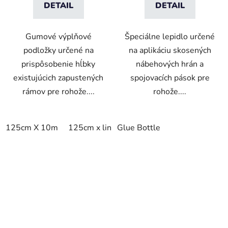
DETAIL
DETAIL
Gumové výplňové
Špeciálne lepidlo určené
podložky určené na
na aplikáciu skosených
prispôsobenie hĺbky
nábehových hrán a
existujúcich zapustených
spojovacích pások pre
rámov pre rohože....
rohože....
125cm X 10m
125cm x linm
Glue Bottle