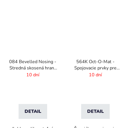
084 Bevelled Nosing -
564K Oct-O-Mat -
Stredná skosená hrana
Spojovacie prvky pre
pre rohože - 4 mm
rohožové systémy
10 dní
10 dní
DETAIL
DETAIL