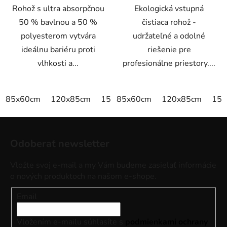
Rohož s ultra absorpčnou
Ekologická vstupná
50 % bavlnou a 50 %
čistiaca rohož -
polyesterom vytvára
udržateľné a odolné
ideálnu bariéru proti
riešenie pre
vlhkosti a...
profesionálne priestory....
85x60cm
120x85cm
150x85cm
85x60cm
175x115cm
120x85cm
200x
150
Z
á
Odoberať newsletter
p
ä
Vložte svoj e-mail a my Vám budeme zasielať informácie
t
o nových produktoch na našom e-shope.
i
Email
e
Vložením e-mailu súhlasíte s
podmienkami ochrany