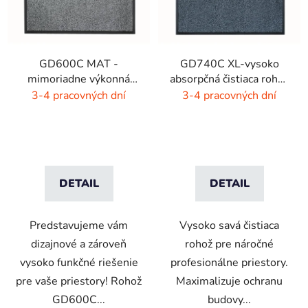
GD600C MAT -
GD740C XL-vysoko
mimoriadne výkonná
absorpčná čistiaca rohož
čistiaca rohož - 9 farieb
- 4 farby
3-4 pracovných dní
3-4 pracovných dní
s melírom
DETAIL
DETAIL
Predstavujeme vám
Vysoko savá čistiaca
dizajnové a zároveň
rohož pre náročné
vysoko funkčné riešenie
profesionálne priestory.
pre vaše priestory! Rohož
Maximalizuje ochranu
GD600C...
budovy...