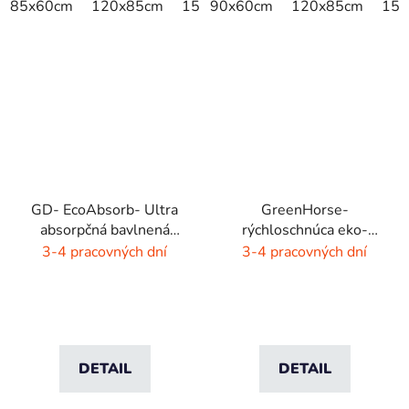
85x60cm
120x85cm
150x85cm
90x60cm
175x115cm
120x85cm
200x
150
GD- EcoAbsorb- Ultra
GreenHorse-
absorpčná bavlnená
rýchloschnúca eko-
rohož -sivý melír
rohož - dýmovo čierna
3-4 pracovných dní
3-4 pracovných dní
DETAIL
DETAIL