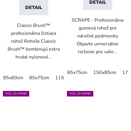
DETAIL
DETAIL
SCRAPE - Profesionálna
Classic Brush™
gumená rohož pre
profesionálna čistiaca
náročné podmienky
rohož Rohože Classic
Objavte univerzálne
Brush™ kombinujú extra
riešenie pre vaše...
hrubé nylonové...
85x75cm
150x85cm
175
85x60cm
85x75cm
115x85cm
150x85cm
180x11
VIAC ZA MENEJ
VIAC ZA MENEJ