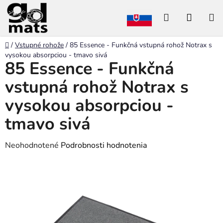
Prejsť
Hľadať
NÁKU
na
obsah
KOŠÍK
Domov
/
Vstupné rohože
/
85 Essence - Funkčná vstupná rohož Notrax s
vysokou absorpciou - tmavo sivá
85 Essence - Funkčná
vstupná rohož Notrax s
vysokou absorpciou -
tmavo sivá
Priemerné
Neohodnotené
Podrobnosti hodnotenia
hodnotenie
produktu
je
0,0
z