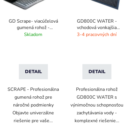
GD Scrape- viacúčelová
GD800C WATER -
gumená rohož -
vchodová vonkajšia
interiér/exteriér
rohož - hnedá - čierna
Skladom
3-4 pracovných dní
DETAIL
DETAIL
SCRAPE - Profesionálna
Profesionálna rohož
gumená rohož pre
GD800C WATER s
náročné podmienky
výnimočnou schopnosťou
Objavte univerzálne
zachytávania vody -
riešenie pre vaše...
komplexné riešenie...