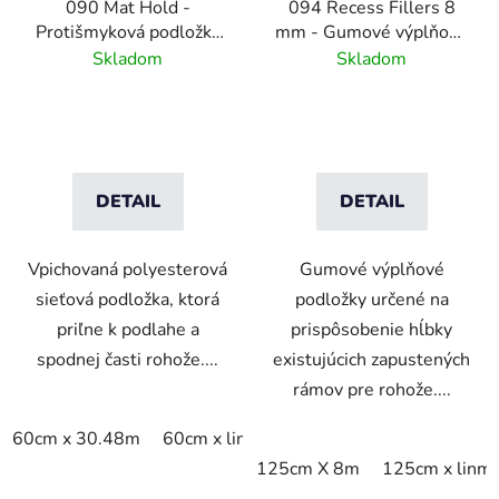
090 Mat Hold -
094 Recess Fillers 8
Protišmyková podložka
mm - Gumové výplňové
pod rohože
podložky
Skladom
Skladom
DETAIL
DETAIL
Vpichovaná polyesterová
Gumové výplňové
sieťová podložka, ktorá
podložky určené na
priľne k podlahe a
prispôsobenie hĺbky
spodnej časti rohože....
existujúcich zapustených
rámov pre rohože....
60cm x 30.48m
60cm x linm
91cm x 15.24m
91cm x 
125cm X 8m
125cm x linm