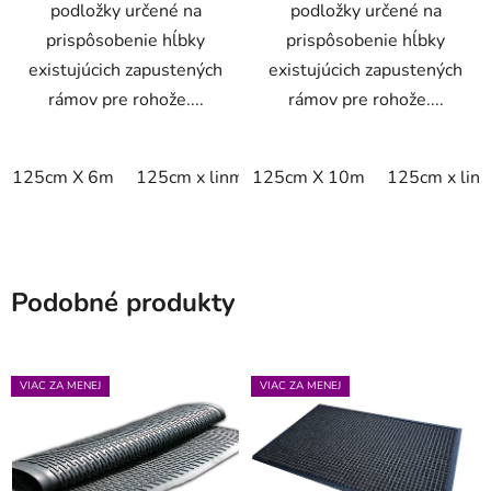
podložky určené na
podložky určené na
prispôsobenie hĺbky
prispôsobenie hĺbky
existujúcich zapustených
existujúcich zapustených
rámov pre rohože....
rámov pre rohože....
125cm X 6m
125cm x linm
125cm X 10m
125cm x lin
Podobné produkty
VIAC ZA MENEJ
VIAC ZA MENEJ