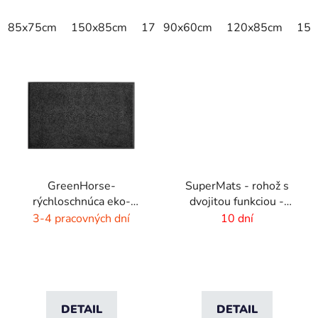
85x75cm
150x85cm
175x115cm
90x60cm
300x85cm
120x85cm
150
GreenHorse-
SuperMats - rohož s
rýchloschnúca eko-
dvojitou funkciou -
rohož - dýmovo čierna
zoškrabanie a utretie
3-4 pracovných dní
10 dní
DETAIL
DETAIL