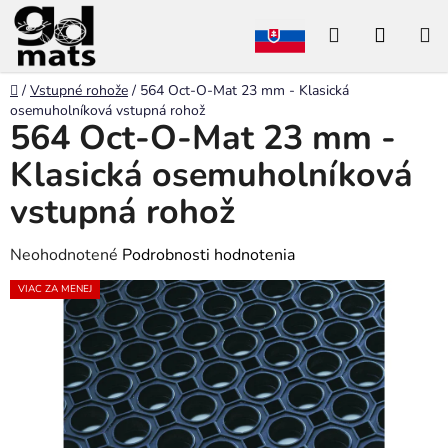
Prejsť
Hľadať
NÁKU
na
obsah
KOŠÍK
Domov
/
Vstupné rohože
/
564 Oct-O-Mat 23 mm - Klasická
osemuholníková vstupná rohož
564 Oct-O-Mat 23 mm -
Klasická osemuholníková
vstupná rohož
Priemerné
Neohodnotené
Podrobnosti hodnotenia
hodnotenie
VIAC ZA MENEJ
produktu
je
0,0
z
5
hviezdičiek.