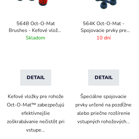
564B Oct-O-Mat
564K Oct-O-Mat -
Brushes - Kefové vložky
Spojovacie prvky pre
pre vstupné rohožové
rohožové systémy
Skladom
10 dní
systémy
DETAIL
DETAIL
Kefové vložky pre rohože
Špeciálne spojovacie
Oct-O-Mat™ zabezpečujú
prvky určené na pozdĺžne
efektívnejšie
alebo priečne rozšírenie
zoškrabávanie nečistôt pri
vstupných rohožových...
vstupe...