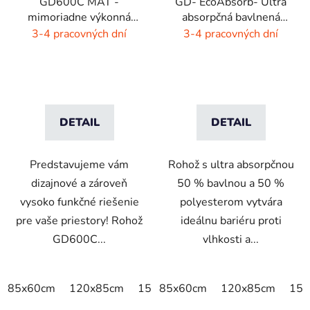
GD600C MAT -
GD- EcoAbsorb- Ultra
mimoriadne výkonná
absorpčná bavlnená
čistiaca rohož - 9 farieb
rohož -sivý melír
3-4 pracovných dní
3-4 pracovných dní
s melírom
DETAIL
DETAIL
Predstavujeme vám
Rohož s ultra absorpčnou
dizajnové a zároveň
50 % bavlnou a 50 %
vysoko funkčné riešenie
polyesterom vytvára
pre vaše priestory! Rohož
ideálnu bariéru proti
GD600C...
vlhkosti a...
85x60cm
120x85cm
150x85cm
85x60cm
175x115cm
120x85cm
150