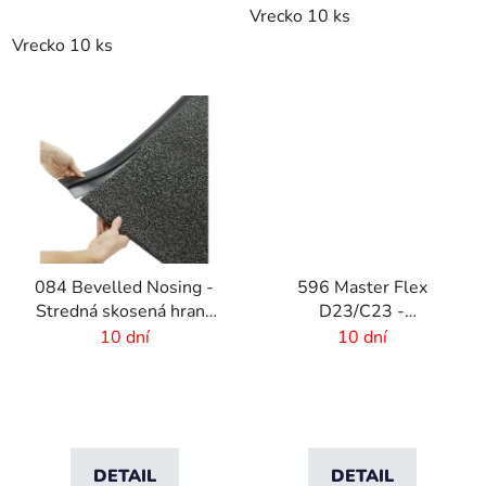
Vrecko 10 ks
Vrecko 10 ks
084 Bevelled Nosing -
596 Master Flex
Stredná skosená hrana
D23/C23 -
pre rohože - 4 mm
Bezpečnostné
10 dní
10 dní
nájazdové hrany Female
DETAIL
DETAIL