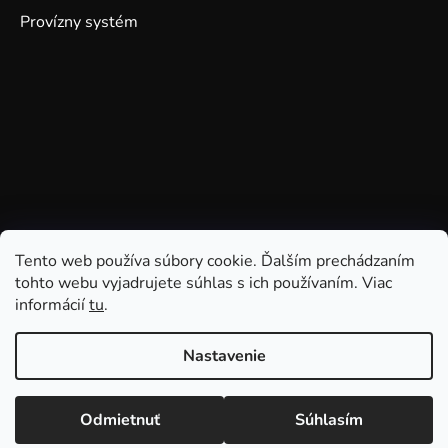
Provízny systém
Tento web používa súbory cookie. Ďalším prechádzaním
tohto webu vyjadrujete súhlas s ich používaním. Viac
informácií
tu
.
Nastavenie
Odmietnuť
Súhlasím
Vytvoril Shoptet
Copyright 2026
GDmatsEU
. Všetky práva vyhradené.