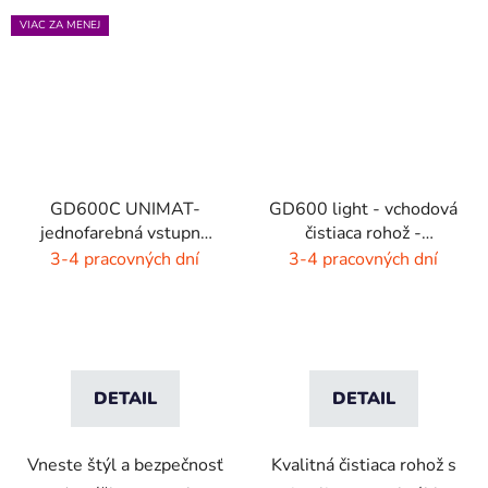
VIAC ZA MENEJ
GD600C UNIMAT-
GD600 light - vchodová
jednofarebná vstupná
čistiaca rohož -
rohož- žiarivé farby
interiér/exteriér
3-4 pracovných dní
3-4 pracovných dní
DETAIL
DETAIL
Vneste štýl a bezpečnosť
Kvalitná čistiaca rohož s