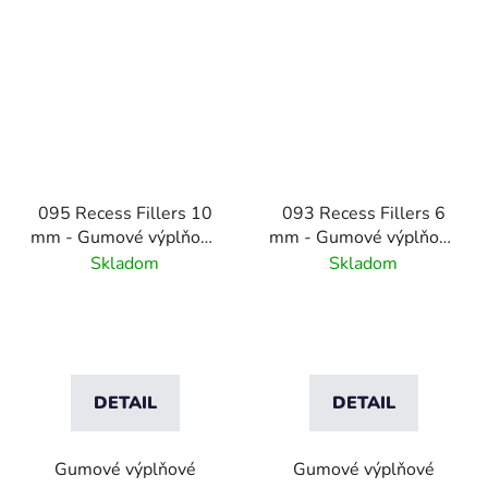
095 Recess Fillers 10
093 Recess Fillers 6
mm - Gumové výplňové
mm - Gumové výplňové
podložky na úpravu
podložky
Skladom
Skladom
hĺbky
DETAIL
DETAIL
Gumové výplňové
Gumové výplňové