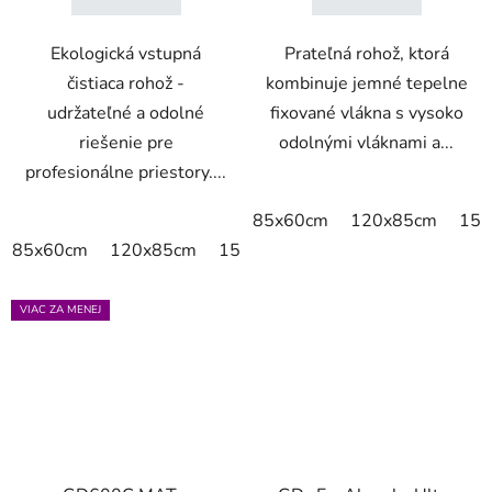
Ekologická vstupná
Prateľná rohož, ktorá
čistiaca rohož -
kombinuje jemné tepelne
udržateľné a odolné
fixované vlákna s vysoko
riešenie pre
odolnými vláknami a...
profesionálne priestory....
85x60cm
120x85cm
150
85x60cm
120x85cm
150x85cm
175x115cm
200x
VIAC ZA MENEJ