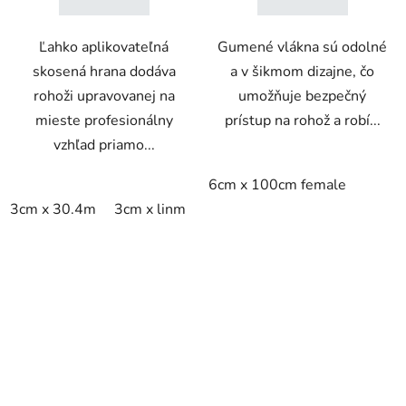
Ľahko aplikovateľná
Gumené vlákna sú odolné
skosená hrana dodáva
a v šikmom dizajne, čo
rohoži upravovanej na
umožňuje bezpečný
mieste profesionálny
prístup na rohož a robí...
vzhľad priamo...
6cm x 100cm female
3cm x 30.4m
3cm x linm