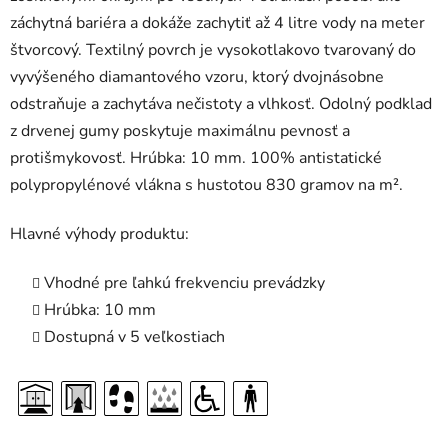
záchytná bariéra a dokáže zachytiť až 4 litre vody na meter
štvorcový. Textilný povrch je vysokotlakovo tvarovaný do
vyvýšeného diamantového vzoru, ktorý dvojnásobne
odstraňuje a zachytáva nečistoty a vlhkosť. Odolný podklad
z drvenej gumy poskytuje maximálnu pevnosť a
protišmykovosť. Hrúbka: 10 mm. 100% antistatické
polypropylénové vlákna s hustotou 830 gramov na m².
Hlavné výhody produktu:
Vhodné pre ľahkú frekvenciu prevádzky
Hrúbka: 10 mm
Dostupná v 5 veľkostiach