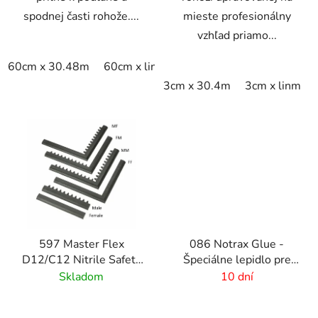
spodnej časti rohože....
mieste profesionálny
vzhľad priamo...
60cm x 30.48m
60cm x linm
91cm x 15.24m
91cm x 
3cm x 30.4m
3cm x linm
597 Master Flex
086 Notrax Glue -
D12/C12 Nitrile Safety
Špeciálne lepidlo pre
Ramps - Pripojiteľné
rohožové systémy
Skladom
10 dní
bezpečnostné nájazdy
pre rohožové systémy