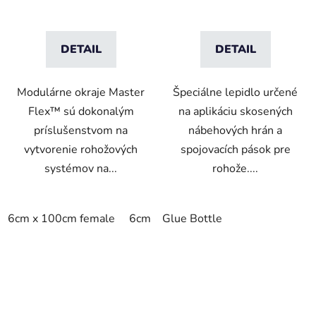
DETAIL
DETAIL
Modulárne okraje Master
Špeciálne lepidlo určené
Flex™ sú dokonalým
na aplikáciu skosených
príslušenstvom na
nábehových hrán a
vytvorenie rohožových
spojovacích pások pre
systémov na...
rohože....
6cm x 100cm female
6cm x 100cm male
Glue Bottle