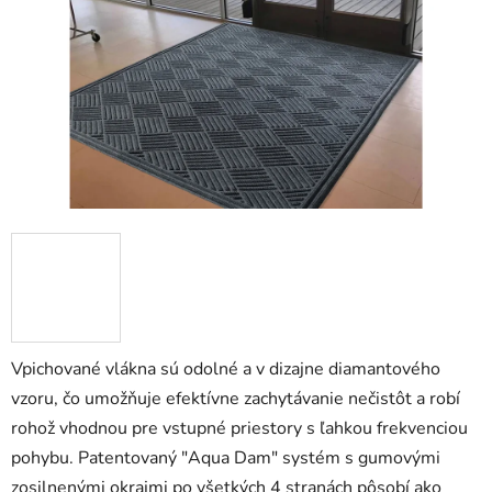
5
hviezdičiek.
Vpichované vlákna sú odolné a v dizajne diamantového
vzoru, čo umožňuje efektívne zachytávanie nečistôt a robí
rohož vhodnou pre vstupné priestory s ľahkou frekvenciou
pohybu. Patentovaný "Aqua Dam" systém s gumovými
zosilnenými okrajmi po všetkých 4 stranách pôsobí ako