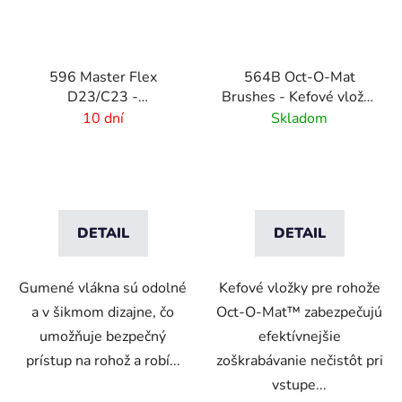
596 Master Flex
564B Oct-O-Mat
D23/C23 -
Brushes - Kefové vložky
Bezpečnostné
pre vstupné rohožové
10 dní
Skladom
nájazdové hrany Female
systémy
DETAIL
DETAIL
Gumené vlákna sú odolné
Kefové vložky pre rohože
a v šikmom dizajne, čo
Oct-O-Mat™ zabezpečujú
umožňuje bezpečný
efektívnejšie
prístup na rohož a robí...
zoškrabávanie nečistôt pri
vstupe...