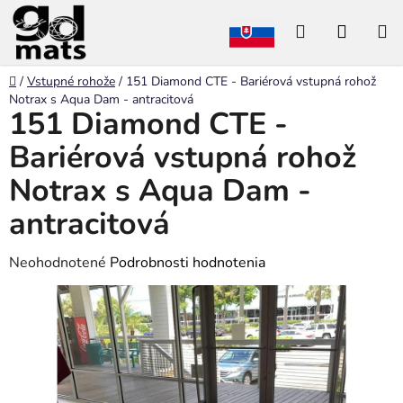
Prejsť
Hľadať
NÁKU
na
obsah
KOŠÍK
Domov
/
Vstupné rohože
/
151 Diamond CTE - Bariérová vstupná rohož
Notrax s Aqua Dam - antracitová
151 Diamond CTE -
Bariérová vstupná rohož
Notrax s Aqua Dam -
antracitová
Priemerné
Neohodnotené
Podrobnosti hodnotenia
hodnotenie
produktu
je
0,0
z