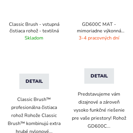
Classic Brush - vstupná
GD600C MAT -
čistiaca rohož - textilná
mimoriadne výkonná
čistiaca rohož - 9 farieb
Skladom
3-4 pracovných dní
s melírom
DETAIL
DETAIL
Predstavujeme vám
Classic Brush™
dizajnové a zároveň
profesionálna čistiaca
vysoko funkčné riešenie
rohož Rohože Classic
pre vaše priestory! Rohož
Brush™ kombinujú extra
GD600C...
hrubé nylonové...