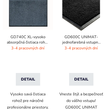
GD740C XL-vysoko
GD600C UNIMAT-
absorpčná čistiaca rohož
jednofarebná vstupná
- 4 farby
rohož- žiarivé farby
3-4 pracovných dní
3-4 pracovných dní
DETAIL
DETAIL
Vysoko savá čistiaca
Vneste štýl a bezpečnosť
rohož pre náročné
do vášho vstupu!
profesionálne priestory.
GD600C UNIMAT