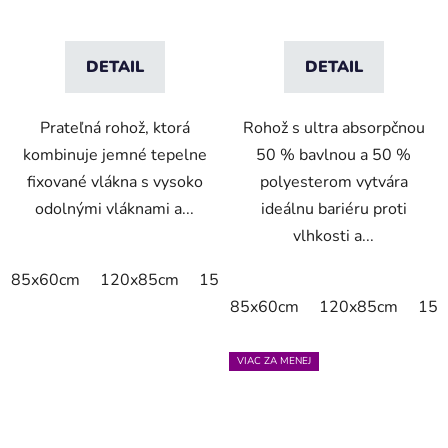
DETAIL
DETAIL
Prateľná rohož, ktorá
Rohož s ultra absorpčnou
kombinuje jemné tepelne
50 % bavlnou a 50 %
fixované vlákna s vysoko
polyesterom vytvára
odolnými vláknami a...
ideálnu bariéru proti
vlhkosti a...
85x60cm
120x85cm
150x85cm
175x115cm
200x
85x60cm
120x85cm
150
VIAC ZA MENEJ