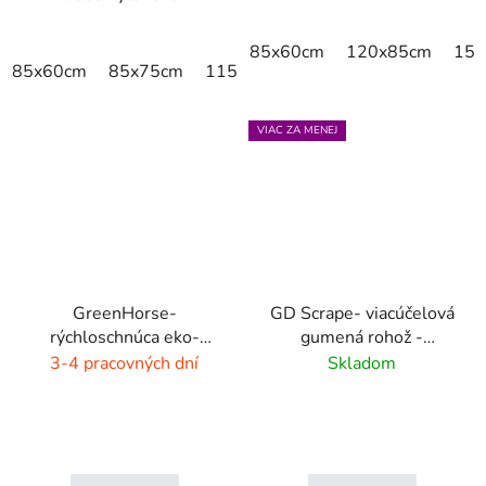
85x60cm
120x85cm
150
85x60cm
85x75cm
115x85cm
150x85cm
180x11
VIAC ZA MENEJ
GreenHorse-
GD Scrape- viacúčelová
rýchloschnúca eko-
gumená rohož -
rohož - dýmovo čierna
interiér/exteriér
3-4 pracovných dní
Skladom