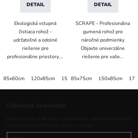
DETAIL
DETAIL
Ekologická vstupná
SCRAPE - Profesionálna
čistiaca rohož -
gumená rohož pre
udržateľné a odolné
náročné podmienky
riešenie pre
Objavte univerzálne
profesionálne priestory....
riešenie pre vaše...
85x60cm
120x85cm
150x85cm
85x75cm
175x115cm
150x85cm
200x
175
Z
á
Odoberať newsletter
p
ä
Vložte svoj e-mail a my Vám budeme zasielať informácie
t
o nových produktoch na našom e-shope.
i
Email