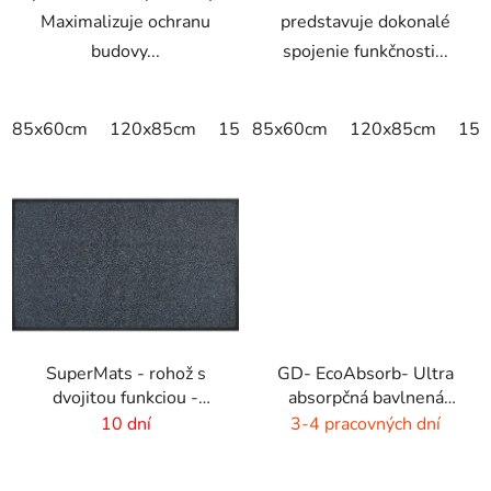
Maximalizuje ochranu
predstavuje dokonalé
budovy...
spojenie funkčnosti...
85x60cm
120x85cm
150x85cm
85x60cm
175x115cm
120x85cm
200x
150
SuperMats - rohož s
GD- EcoAbsorb- Ultra
dvojitou funkciou -
absorpčná bavlnená
zoškrabanie a utretie
rohož -sivý melír
10 dní
3-4 pracovných dní