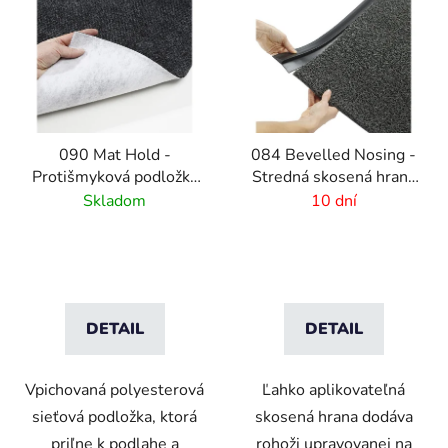
090 Mat Hold -
084 Bevelled Nosing -
Protišmyková podložka
Stredná skosená hrana
pod rohože
pre rohože - 4 mm
Skladom
10 dní
DETAIL
DETAIL
Vpichovaná polyesterová
Ľahko aplikovateľná
sieťová podložka, ktorá
skosená hrana dodáva
priľne k podlahe a
rohoži upravovanej na