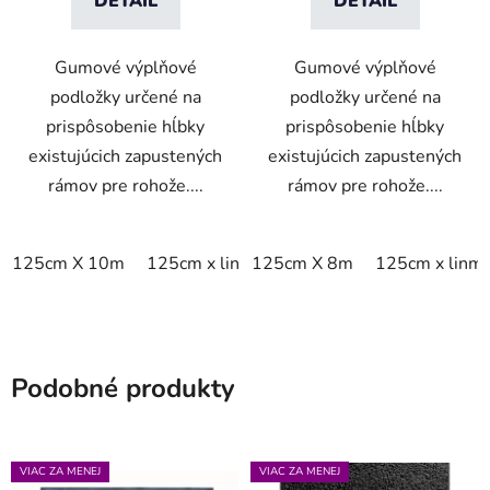
DETAIL
DETAIL
Gumové výplňové
Gumové výplňové
podložky určené na
podložky určené na
prispôsobenie hĺbky
prispôsobenie hĺbky
existujúcich zapustených
existujúcich zapustených
rámov pre rohože....
rámov pre rohože....
125cm X 10m
125cm x linm
125cm X 8m
125cm x linm
Podobné produkty
VIAC ZA MENEJ
VIAC ZA MENEJ