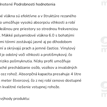
rné
notené
Podrobnosti hodnotenia
enie
é vlákna sú efektívne a v štruktúre rezaného
tu
čo umožňuje vysokú absorpciu vlhkosti a robí
deálnou pre priestory so strednou frekvenciou
. Mäkké polyamidové vlákna 6.0 s bohatými
mi tónmi zostávajú jasné aj po dlhodobom
ní a skrývajú prach a jemné častice. Vinylový
iek.
 je odolný voči vlhkosti a protišmykový, čo
 riziko pošmyknutia. Nízky profil umožňuje
ché prechádzanie osôb, vozíkov a invalidných
 cez rohož. Absorpčná kapacita presahuje 4 litre
 meter štvorcový, čo z nej robí cenovo dostupné
m kvalitné riešenie vstupnej rohože.
 výhody produktu: