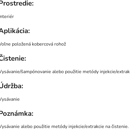
Prostredie:
Interiér
Aplikácia:
Voľne položená kobercová rohož
Čistenie:
Vysávanie/šampónovanie alebo použitie metódy injekcie/extrakc
Údržba:
Vysávanie
Poznámka:
Vysávanie alebo použitie metódy injekcie/extrakcie na čistenie.