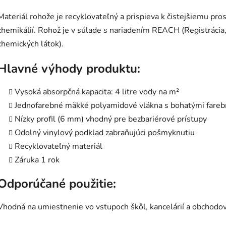
Materiál rohože je recyklovateľný a prispieva k čistejšiemu pros
chemikálií. Rohož je v súlade s nariadením REACH (Registrácia
chemických látok).
Hlavné výhody produktu:
Vysoká absorpčná kapacita: 4 litre vody na m²
Jednofarebné mäkké polyamidové vlákna s bohatými fare
Nízky profil (6 mm) vhodný pre bezbariérové prístupy
Odolný vinylový podklad zabraňujúci pošmyknutiu
Recyklovateľný materiál
Záruka 1 rok
Odporúčané použitie:
Vhodná na umiestnenie vo vstupoch škôl, kancelárií a obchodov