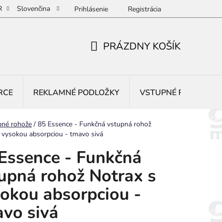
R
Slovenčina
Prihlásenie
Registrácia
PRÁZDNY KOŠÍK
NÁKUPNÝ
KOŠÍK
RCE
REKLAMNÉ PODLOŽKY
VSTUPNÉ ROHOŽE
pné rohože
/
85 Essence - Funkčná vstupná rohož
 vysokou absorpciou - tmavo sivá
Essence - Funkčná
upná rohož Notrax s
okou absorpciou -
vo sivá