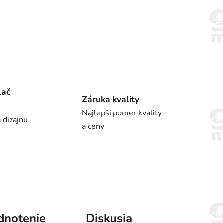
lač
Záruka kvality
Najlepší pomer kvality
 dizajnu
a ceny
dnotenie
Diskusia