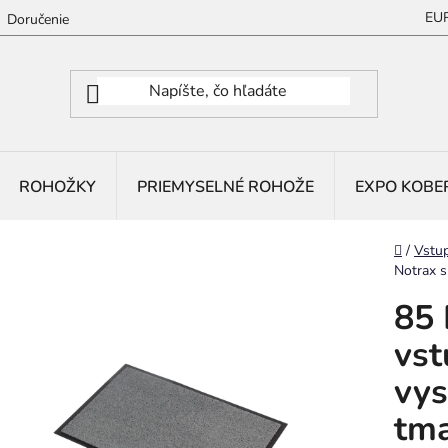
EU
Doručenie
ROHOŽKY
PRIEMYSELNÉ ROHOŽE
EXPO KOBE
Domov
/
Vstu
Notrax s
85 
vst
vys
tma