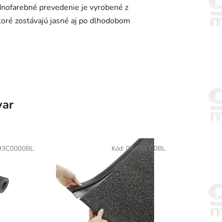
Jednofarebné prevedenie je vyrobené z
oré zostávajú jasné aj po dlhodobom
var
93C0000BL
Kód:
084S0000BL