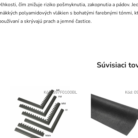
vlhkosti, čím znižuje riziko pošmyknutia, zakopnutia a pádov. 
mäkkých polyamidových vlákien s bohatými farebnými tónmi, kt
používaní a skrývajú prach a jemné častice.
Súvisiaci to
Kód:
597F0100BL
Kód:
0