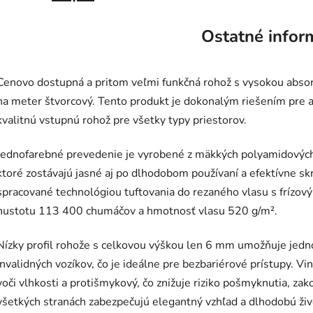
Ostatné infor
Cenovo dostupná a pritom veľmi funkčná rohož s vysokou absor
na meter štvorcový. Tento produkt je dokonalým riešením pre 
kvalitnú vstupnú rohož pre všetky typy priestorov.
Jednofarebné prevedenie je vyrobené z mäkkých polyamidových
ktoré zostávajú jasné aj po dlhodobom používaní a efektívne sk
spracované technológiou tuftovania do rezaného vlasu s frízov
hustotu 113 400 chumáčov a hmotnosť vlasu 520 g/m².
Nízky profil rohože s celkovou výškou len 6 mm umožňuje jedn
invalidných vozíkov, čo je ideálne pre bezbariérové prístupy. V
voči vlhkosti a protišmykový, čo znižuje riziko pošmyknutia, za
všetkých stranách zabezpečujú elegantný vzhľad a dlhodobú ži