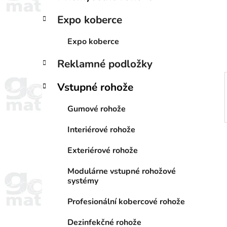
a
e
n
Expo koberce
e
l
Expo koberce
Reklamné podložky
Vstupné rohože
Gumové rohože
Interiérové rohože
Exteriérové rohože
Modulárne vstupné rohožové
systémy
Profesionální kobercové rohože
Dezinfekčné rohože