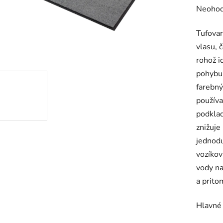
Prieme
Neohod
hodnot
Tufovan
produk
vlasu, 
je
rohož i
0,0
pohybu
z
farebný
5
používa
hviezdič
podklad
znižuje
jednodu
vozíkov
vody na
a prito
Hlavné