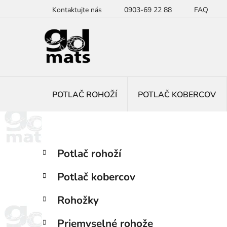
Prejsť
Kontaktujte nás
0903-69 22 88
FAQ
na
obsah
POTLAČ ROHOŽÍ
POTLAČ KOBERCOV
B
K
Preskočiť
Potlač rohoží
a
kategórie
o
t
č
Potlač kobercov
e
n
g
ý
Rohožky
ó
p
r
Priemyselné rohože
i