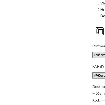
Vh
Hr
Do
Rozme
FARBY
Dostup
Môžeme
Kód: