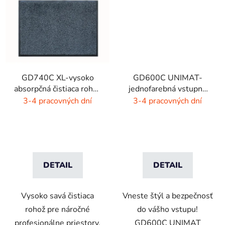
GD740C XL-vysoko
GD600C UNIMAT-
absorpčná čistiaca rohož
jednofarebná vstupná
- 4 farby
rohož- žiarivé farby
3-4 pracovných dní
3-4 pracovných dní
DETAIL
DETAIL
Vysoko savá čistiaca
Vneste štýl a bezpečnosť
rohož pre náročné
do vášho vstupu!
profesionálne priestory.
GD600C UNIMAT