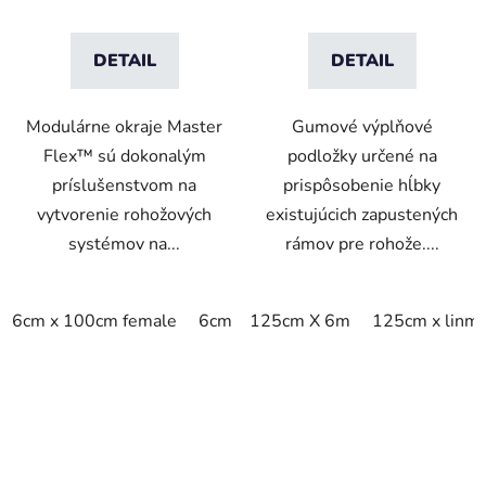
DETAIL
DETAIL
Modulárne okraje Master
Gumové výplňové
Flex™ sú dokonalým
podložky určené na
príslušenstvom na
prispôsobenie hĺbky
vytvorenie rohožových
existujúcich zapustených
systémov na...
rámov pre rohože....
6cm x 100cm female
6cm x 100cm male
125cm X 6m
125cm x linm