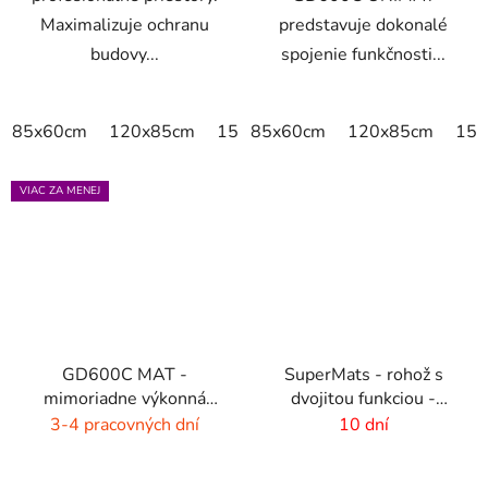
Maximalizuje ochranu
predstavuje dokonalé
budovy...
spojenie funkčnosti...
85x60cm
120x85cm
150x85cm
85x60cm
175x115cm
120x85cm
200x
150
VIAC ZA MENEJ
GD600C MAT -
SuperMats - rohož s
mimoriadne výkonná
dvojitou funkciou -
čistiaca rohož - 9 farieb
zoškrabanie a utretie
3-4 pracovných dní
10 dní
s melírom