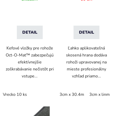
systémy
DETAIL
DETAIL
Kefové vložky pre rohože
Ľahko aplikovateľná
Oct-O-Mat™ zabezpečujú
skosená hrana dodáva
efektívnejšie
rohoži upravovanej na
zoškrabávanie nečistôt pri
mieste profesionálny
vstupe...
vzhľad priamo...
Vrecko 10 ks
3cm x 30.4m
3cm x linm