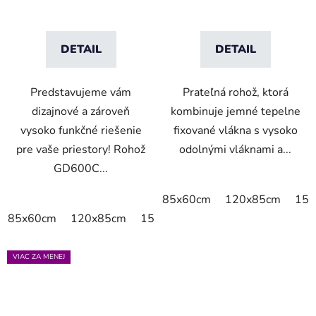
DETAIL
DETAIL
Predstavujeme vám
Prateľná rohož, ktorá
dizajnové a zároveň
kombinuje jemné tepelne
vysoko funkčné riešenie
fixované vlákna s vysoko
pre vaše priestory! Rohož
odolnými vláknami a...
GD600C...
85x60cm
120x85cm
150
85x60cm
120x85cm
150x85cm
175x115cm
VIAC ZA MENEJ