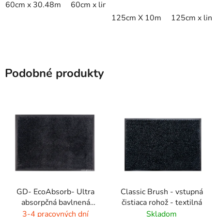
60cm x 30.48m
60cm x linm
91cm x 15.24m
91cm x 
125cm X 10m
125cm x lin
Podobné produkty
GD- EcoAbsorb- Ultra
Classic Brush - vstupná
absorpčná bavlnená
čistiaca rohož - textilná
rohož -sivý melír
3-4 pracovných dní
Skladom