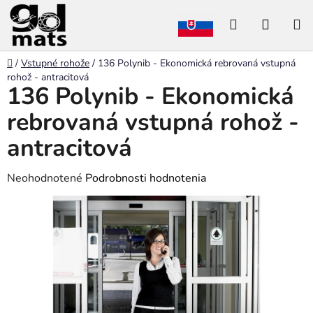
Prejsť
Hľadať
NÁKU
na
obsah
KOŠÍK
Domov
/
Vstupné rohože
/
136 Polynib - Ekonomická rebrovaná vstupná
rohož - antracitová
136 Polynib - Ekonomická
rebrovaná vstupná rohož -
antracitová
Priemerné
Neohodnotené
Podrobnosti hodnotenia
hodnotenie
produktu
je
0,0
z
5
hviezdičiek.