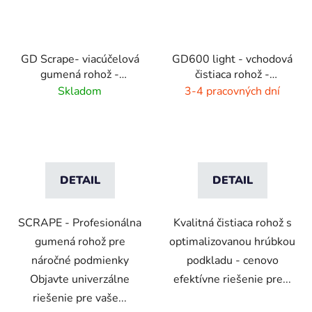
GD Scrape- viacúčelová
GD600 light - vchodová
gumená rohož -
čistiaca rohož -
interiér/exteriér
interiér/exteriér
Skladom
3-4 pracovných dní
DETAIL
DETAIL
SCRAPE - Profesionálna
Kvalitná čistiaca rohož s
gumená rohož pre
optimalizovanou hrúbkou
náročné podmienky
podkladu - cenovo
Objavte univerzálne
efektívne riešenie pre...
riešenie pre vaše...