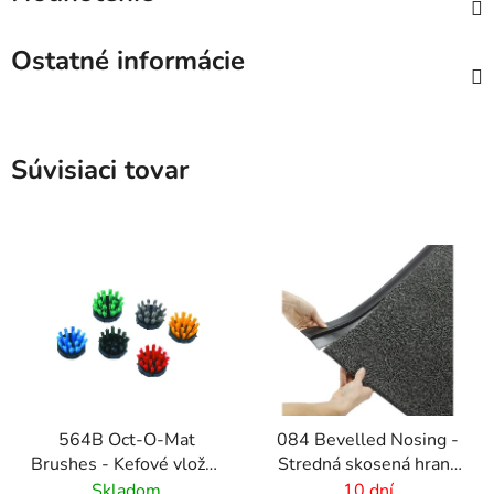
Ostatné informácie
Súvisiaci tovar
564B Oct-O-Mat
084 Bevelled Nosing -
Brushes - Kefové vložky
Stredná skosená hrana
pre vstupné rohožové
pre rohože - 4 mm
Skladom
10 dní