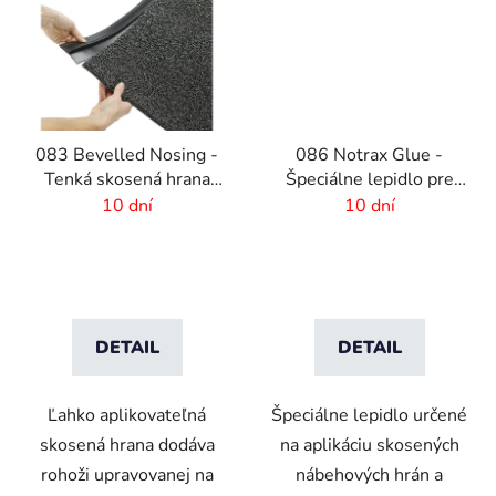
083 Bevelled Nosing -
086 Notrax Glue -
Tenká skosená hrana
Špeciálne lepidlo pre
pre rohože - 2 mm
rohožové systémy
10 dní
10 dní
DETAIL
DETAIL
Ľahko aplikovateľná
Špeciálne lepidlo určené
skosená hrana dodáva
na aplikáciu skosených
rohoži upravovanej na
nábehových hrán a