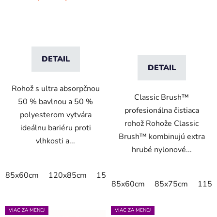
DETAIL
DETAIL
Rohož s ultra absorpčnou
Classic Brush™
50 % bavlnou a 50 %
profesionálna čistiaca
polyesterom vytvára
rohož Rohože Classic
ideálnu bariéru proti
Brush™ kombinujú extra
vlhkosti a...
hrubé nylonové...
85x60cm
120x85cm
150x85cm
175x115cm
200x
85x60cm
85x75cm
115x
VIAC ZA MENEJ
VIAC ZA MENEJ