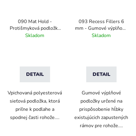
090 Mat Hold -
093 Recess Fillers 6
Protišmyková podložka
mm - Gumové výplňové
pod rohože
podložky
Skladom
Skladom
DETAIL
DETAIL
Vpichovaná polyesterová
Gumové výplňové
sieťová podložka, ktorá
podložky určené na
priľne k podlahe a
prispôsobenie hĺbky
spodnej časti rohože....
existujúcich zapustených
rámov pre rohože....