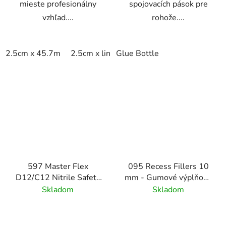
mieste profesionálny
spojovacích pások pre
vzhľad....
rohože....
2.5cm x 45.7m
2.5cm x linm
Glue Bottle
597 Master Flex
095 Recess Fillers 10
D12/C12 Nitrile Safety
mm - Gumové výplňové
Ramps - Pripojiteľné
podložky na úpravu
Skladom
Skladom
bezpečnostné nájazdy
hĺbky
pre rohožové systémy