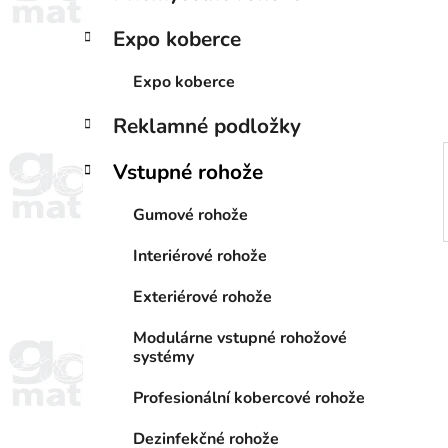
a
e
n
Expo koberce
e
l
Expo koberce
Reklamné podložky
Vstupné rohože
Gumové rohože
Interiérové rohože
Exteriérové rohože
Modulárne vstupné rohožové
systémy
Profesionální kobercové rohože
Dezinfekčné rohože