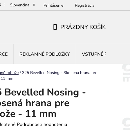
R
Slovenčina
Prihlásenie
Registrácia
PRÁZDNY KOŠÍK
NÁKUPNÝ
KOŠÍK
RCE
REKLAMNÉ PODLOŽKY
VSTUPNÉ ROHOŽE
pné rohože
/
325 Bevelled Nosing - Skosená hrana pre
- 11 mm
 Bevelled Nosing -
sená hrana pre
ože - 11 mm
rné
notené
Podrobnosti hodnotenia