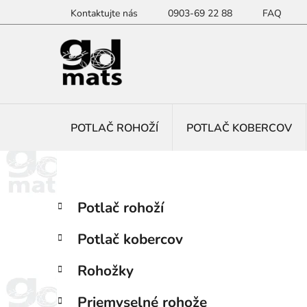
Prejsť
Kontaktujte nás
0903-69 22 88
FAQ
na
obsah
POTLAČ ROHOŽÍ
POTLAČ KOBERCOV
B
K
Preskočiť
Potlač rohoží
a
kategórie
o
t
č
Potlač kobercov
e
n
g
ý
Rohožky
ó
p
r
Priemyselné rohože
i