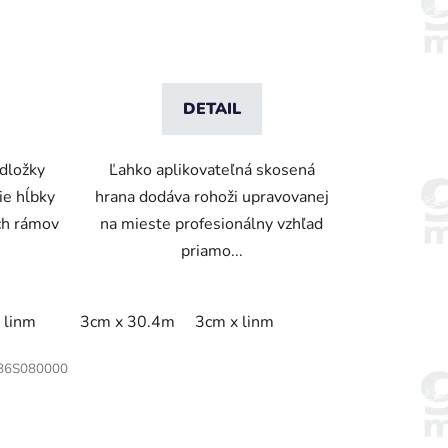
DETAIL
dložky
Ľahko aplikovateľná skosená
ie hĺbky
hrana dodáva rohoži upravovanej
ch rámov
na mieste profesionálny vzhľad
priamo...
 linm
3cm x 30.4m
3cm x linm
86S080000