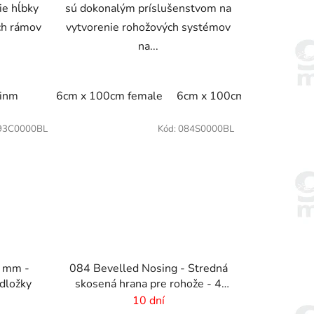
ie hĺbky
sú dokonalým príslušenstvom na
ch rámov
vytvorenie rohožových systémov
na...
linm
6cm x 100cm female
6cm x 100cm male
93C0000BL
Kód:
084S0000BL
6 mm -
084 Bevelled Nosing - Stredná
dložky
skosená hrana pre rohože - 4
mm
10 dní