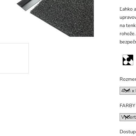
hodnot
Ľahko a
produk
upravov
je
na tenk
0,0
rohože.
z
bezpečn
5
hviezdič
Rozme
FARBY
Dostup