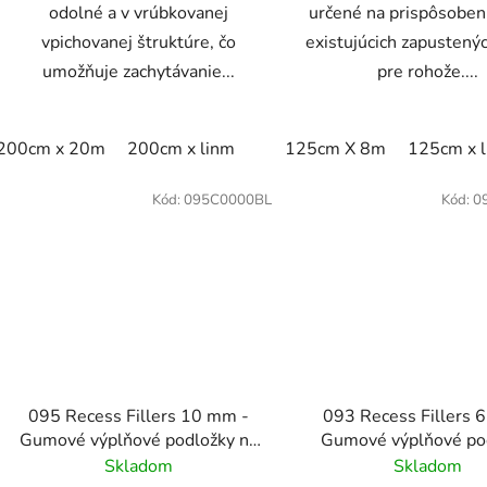
odolné a v vrúbkovanej
určené na prispôsoben
vpichovanej štruktúre, čo
existujúcich zapustený
umožňuje zachytávanie...
pre rohože....
200cm x 20m
200cm x linm
125cm X 8m
125cm x 
Kód:
095C0000BL
Kód:
0
095 Recess Fillers 10 mm -
093 Recess Fillers 
Gumové výplňové podložky na
Gumové výplňové po
úpravu hĺbky
Skladom
Skladom