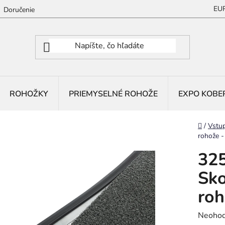
EU
Doručenie
ROHOŽKY
PRIEMYSELNÉ ROHOŽE
EXPO KOBE
Domov
/
Vstu
rohože 
325
Sko
roh
Prieme
Neohod