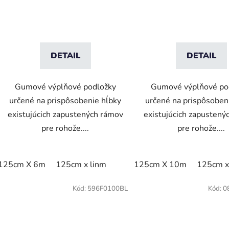
DETAIL
DETAIL
Gumové výplňové podložky
Gumové výplňové po
určené na prispôsobenie hĺbky
určené na prispôsoben
existujúcich zapustených rámov
existujúcich zapustený
pre rohože....
pre rohože....
125cm X 6m
125cm x linm
125cm X 10m
125cm x
Kód:
596F0100BL
Kód:
0