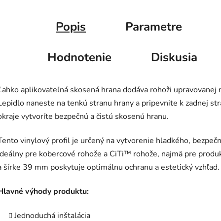
Popis
Parametre
Hodnotenie
Diskusia
Ľahko aplikovateľná skosená hrana dodáva rohoži upravovanej n
Lepidlo naneste na tenkú stranu hrany a pripevnite k zadnej st
okraje vytvoríte bezpečnú a čistú skosenú hranu.
Tento vinylový profil je určený na vytvorenie hladkého, bezpe
Ideálny pre kobercové rohože a CiTi™ rohože, najmä pre prod
a šírke 39 mm poskytuje optimálnu ochranu a estetický vzhľad.
Hlavné výhody produktu:
Jednoduchá inštalácia