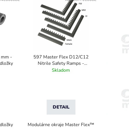
8 mm -
597 Master Flex D12/C12
dložky
Nitrile Safety Ramps -
Pripojiteľné bezpečnostné
Skladom
nájazdy pre rohožové systémy
DETAIL
dložky
Modulárne okraje Master Flex™