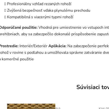
Profesionálny vzhľad rezaných rohoží
Zvýšená bezpečnosť vďaka plynulému prechodu
Kompatibilná s viacerými typmi rohoží
Odporúčané použitie:
Vhodná pre umiestnenie vo vstupoch inte
prehlbniach, aby sa zabezpečilo dokonalé prispôsobenie zapust
Prostredie:
Interiér/Exteriér
Aplikácia:
Na zabezpečenie perfekt
rohož v rovine s podlahou a umožňovala správne zatváranie dv
a komerčné použitie
Súvisiaci to
Kód:
113C0078NA
Kód:
0