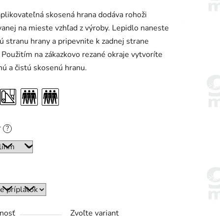
enie
plikovateľná skosená hrana dodáva rohoži
tu
anej na mieste vzhľad z výroby. Lepidlo naneste
ú stranu hrany a pripevnite k zadnej strane
 Použitím na zákazkovo rezané okraje vytvoríte
ú a čistú skosenú hranu.
iek.
r
?
nosť
Zvoľte variant