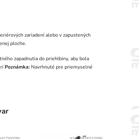
riérových zariadení alebo v zapustených
enej ploche.
ného zapadnutia do priehlbiny, aby bola
erí
Poznámka:
Navrhnuté pre priemyselné
var
94C0000BL
Kód:
597F0100BL