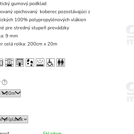
etický gumový podklad
ovaný vpichovaný koberec pozostávajúci z
tických 100% polypropylénových vlákien
é pre stredný stupeň prevádzky
ka: 9 mm
r celá rolka: 200cm x 20m
r
?
nosť
Skladom