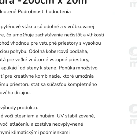
drá -200cm x 20m
rné
notené
Podrobnosti hodnotenia
enie
pylénové vlákna sú odolné a v vrúbkovanej
tu
re, čo umožňuje zachytávanie nečistôt a vlhkosti
rohož vhodnou pre vstupné priestory s vysokou
ciou pohybu. Odolná kobercová podlaha,
tá pre veľké vnútorné vstupné priestory,
 aplikácií od steny k stene. Ponúka množstvo
iek.
í pre kreatívne kombinácie, ktoré umožnia
ému priestoru stať sa súčasťou kompletného
rového dizajnu.
 výhody produktu:
é voči plesniam a hubám, UV stabilizované,
voči stlačeniu a zostáva neovplyvnené
nymi klimatickými podmienkami