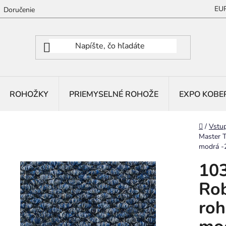
EU
Doručenie
ROHOŽKY
PRIEMYSELNÉ ROHOŽE
EXPO KOBE
Domov
/
Vstu
Master T
modrá -
103
Rob
roh