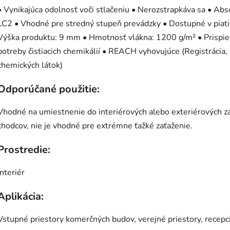
• Vynikajúca odolnosť voči stlačeniu • Nerozstrapkáva sa • Abs
LC2 • Vhodné pre stredný stupeň prevádzky • Dostupné v piati
Výška produktu: 9 mm • Hmotnosť vlákna: 1200 g/m² • Prispiev
potreby čistiacich chemikálií • REACH vyhovujúce (Registrácia
chemických látok)
Odporúčané použitie:
Vhodné na umiestnenie do interiérových alebo exteriérových 
chodcov, nie je vhodné pre extrémne ťažké zaťaženie.
Prostredie:
Interiér
Aplikácia:
Vstupné priestory komerčných budov, verejné priestory, recepc