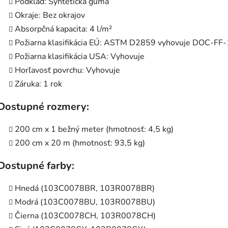
Podklad: Syntetická guma
Okraje: Bez okrajov
Absorpčná kapacita: 4 l/m²
Požiarna klasifikácia EÚ: ASTM D2859 vyhovuje DOC-FF
Požiarna klasifikácia USA: Vyhovuje
Horľavosť povrchu: Vyhovuje
Záruka: 1 rok
Dostupné rozmery:
200 cm x 1 bežný meter (hmotnosť: 4,5 kg)
200 cm x 20 m (hmotnosť: 93,5 kg)
Dostupné farby:
Hnedá (103C0078BR, 103R0078BR)
Modrá (103C0078BU, 103R0078BU)
Čierna (103C0078CH, 103R0078CH)