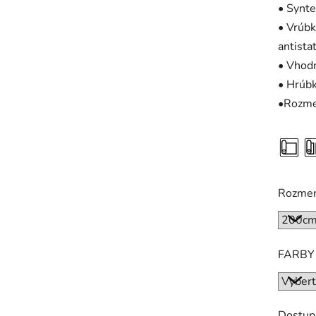
• Synt
• Vrúbk
antista
• Vhodn
• Hrúb
•Rozme
Rozme
FARBY
Dostup