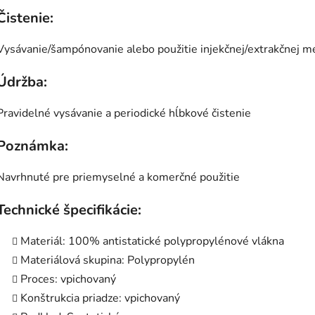
Čistenie:
Vysávanie/šampónovanie alebo použitie injekčnej/extrakčnej me
Údržba:
Pravidelné vysávanie a periodické hĺbkové čistenie
Poznámka:
Navrhnuté pre priemyselné a komerčné použitie
Technické špecifikácie:
Materiál: 100% antistatické polypropylénové vlákna
Materiálová skupina: Polypropylén
Proces: vpichovaný
Konštrukcia priadze: vpichovaný