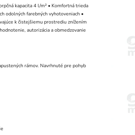
orpčná kapacita 4 l/m² • Komfortná trieda
ch odolných farebných vyhotoveniach •
ajúce k čistejšiemu prostrediu znížením
, hodnotenie, autorizácia a obmedzovanie
zapustených rámov. Navrhnuté pre pohyb
ie