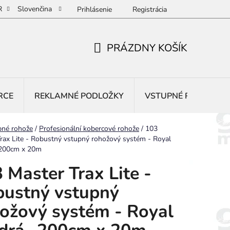
R
Slovenčina
Prihlásenie
Registrácia
PRÁZDNY KOŠÍK
NÁKUPNÝ
KOŠÍK
RCE
REKLAMNÉ PODLOŽKY
VSTUPNÉ ROHOŽE
pné rohože
/
Profesionální kobercové rohože
/
103
rax Lite - Robustný vstupný rohožový systém - Royal
200cm x 20m
 Master Trax Lite -
ustný vstupný
ožový systém - Royal