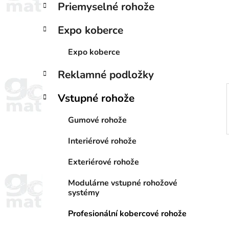
Priemyselné rohože
i
a
e
n
Expo koberce
e
l
Expo koberce
Reklamné podložky
Vstupné rohože
Gumové rohože
Interiérové rohože
Exteriérové rohože
Modulárne vstupné rohožové
systémy
Profesionální kobercové rohože