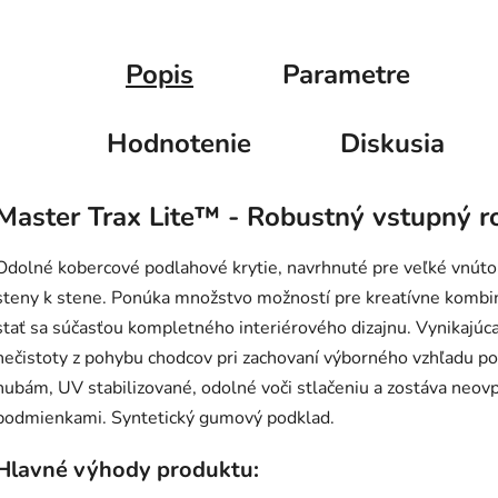
Popis
Parametre
Hodnotenie
Diskusia
Master Trax Lite™ - Robustný vstupný 
Odolné kobercové podlahové krytie, navrhnuté pre veľké vnútorn
steny k stene. Ponúka množstvo možností pre kreatívne kombi
stať sa súčasťou kompletného interiérového dizajnu. Vynikajúca
nečistoty z pohybu chodcov pri zachovaní výborného vzhľadu po
hubám, UV stabilizované, odolné voči stlačeniu a zostáva neo
podmienkami. Syntetický gumový podklad.
Hlavné výhody produktu: