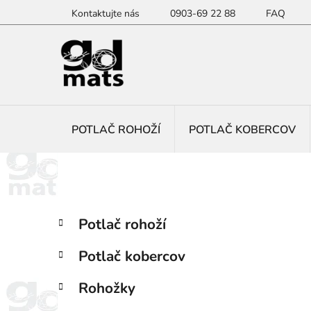
Prejsť
Kontaktujte nás
0903-69 22 88
FAQ
na
obsah
POTLAČ ROHOŽÍ
POTLAČ KOBERCOV
B
K
Preskočiť
Potlač rohoží
a
kategórie
o
t
č
Potlač kobercov
e
n
g
ý
Rohožky
ó
p
r