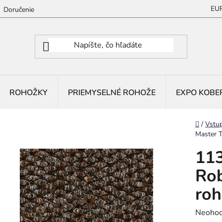
EU
Doručenie
ROHOŽKY
PRIEMYSELNÉ ROHOŽE
EXPO KOBE
Domov
/
Vstu
Master T
113
Rob
roh
Prieme
Neohod