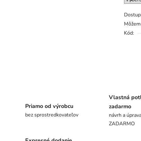
Dostup
Môžeme
Kód:
Vlastná pot
Priamo od výrobcu
zadarmo
bez sprostredkovateľov
návrh a úprava
ZADARMO
Expresné dodanie