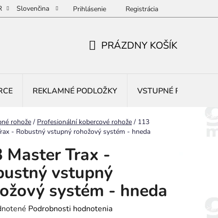
R
Slovenčina
Prihlásenie
Registrácia
PRÁZDNY KOŠÍK
NÁKUPNÝ
KOŠÍK
RCE
REKLAMNÉ PODLOŽKY
VSTUPNÉ ROHOŽE
pné rohože
/
Profesionální kobercové rohože
/
113
rax - Robustný vstupný rohožový systém - hneda
 Master Trax -
ustný vstupný
ožový systém - hneda
rné
notené
Podrobnosti hodnotenia