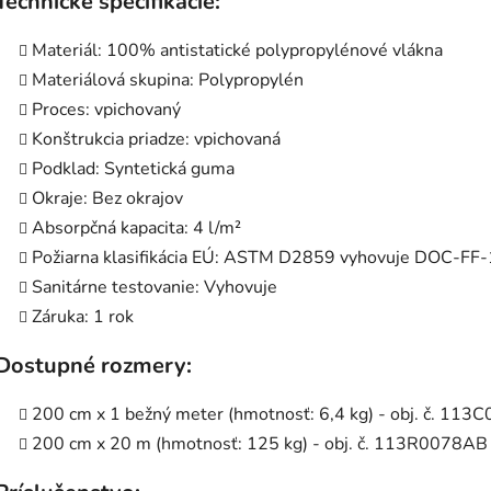
Technické špecifikácie:
Materiál: 100% antistatické polypropylénové vlákna
Materiálová skupina: Polypropylén
Proces: vpichovaný
Konštrukcia priadze: vpichovaná
Podklad: Syntetická guma
Okraje: Bez okrajov
Absorpčná kapacita: 4 l/m²
Požiarna klasifikácia EÚ: ASTM D2859 vyhovuje DOC-FF
Sanitárne testovanie: Vyhovuje
Záruka: 1 rok
Dostupné rozmery:
200 cm x 1 bežný meter (hmotnosť: 6,4 kg) - obj. č. 11
200 cm x 20 m (hmotnosť: 125 kg) - obj. č. 113R0078AB