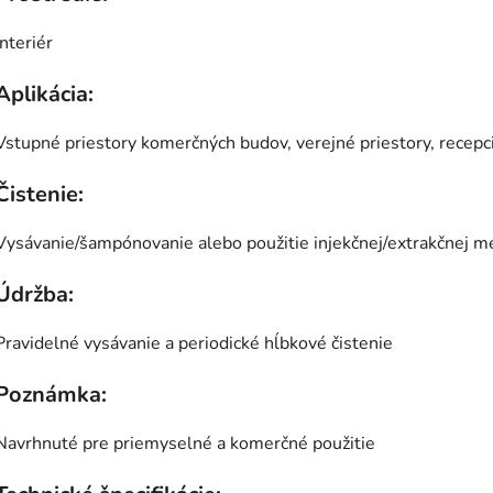
Interiér
Aplikácia:
Vstupné priestory komerčných budov, verejné priestory, recepci
Čistenie:
Vysávanie/šampónovanie alebo použitie injekčnej/extrakčnej me
Údržba:
Pravidelné vysávanie a periodické hĺbkové čistenie
Poznámka:
Navrhnuté pre priemyselné a komerčné použitie