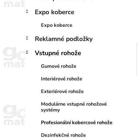
a
e
n
Expo koberce
e
l
Expo koberce
Reklamné podložky
Vstupné rohože
Gumové rohože
Interiérové rohože
Exteriérové rohože
Modulárne vstupné rohožové
systémy
Profesionální kobercové rohože
Dezinfekčné rohože