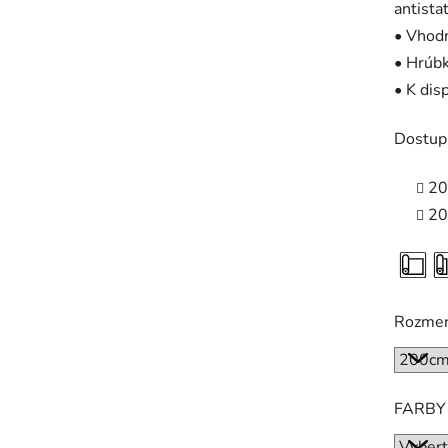
antista
• Vhodn
• Hrúb
• K dis
Dostup
20
20
Rozme
FARBY