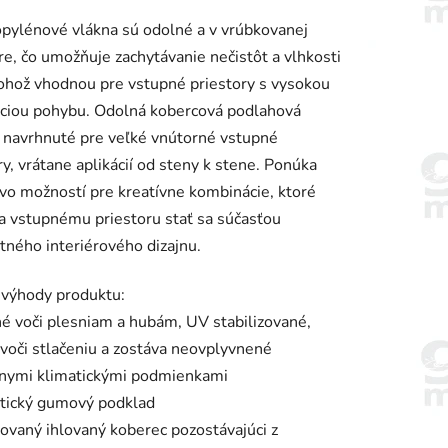
enie
pylénové vlákna sú odolné a v vrúbkovanej
tu
re, čo umožňuje zachytávanie nečistôt a vlhkosti
rohož vhodnou pre vstupné priestory s vysokou
nciou pohybu. Odolná kobercová podlahová
, navrhnuté pre veľké vnútorné vstupné
ry, vrátane aplikácií od steny k stene. Ponúka
iek.
o možností pre kreatívne kombinácie, ktoré
 vstupnému priestoru stať sa súčasťou
ného interiérového dizajnu.
 výhody produktu:
é voči plesniam a hubám, UV stabilizované,
voči stlačeniu a zostáva neovplyvnené
nymi klimatickými podmienkami
etický gumový podklad
ovaný ihlovaný koberec pozostávajúci z