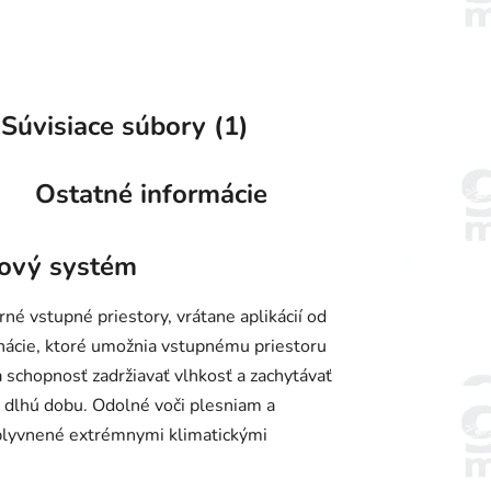
Súvisiace súbory (1)
Ostatné informácie
žový systém
é vstupné priestory, vrátane aplikácií od
nácie, ktoré umožnia vstupnému priestoru
 schopnosť zadržiavať vlhkosť a zachytávať
 dlhú dobu. Odolné voči plesniam a
vplyvnené extrémnymi klimatickými