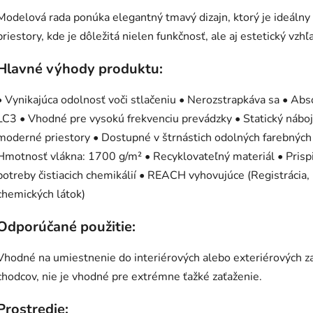
Modelová rada ponúka elegantný tmavý dizajn, ktorý je ideál
priestory, kde je dôležitá nielen funkčnosť, ale aj estetický vzhľ
Hlavné výhody produktu:
• Vynikajúca odolnosť voči stlačeniu • Nerozstrapkáva sa • Abs
LC3 • Vhodné pre vysokú frekvenciu prevádzky • Statický náb
moderné priestory • Dostupné v štrnástich odolných farebnýc
Hmotnosť vlákna: 1700 g/m² • Recyklovateľný materiál • Prispi
potreby čistiacich chemikálií • REACH vyhovujúce (Registrácia
chemických látok)
Odporúčané použitie:
Vhodné na umiestnenie do interiérových alebo exteriérových 
chodcov, nie je vhodné pre extrémne ťažké zaťaženie.
Prostredie: