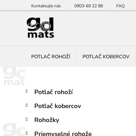
Prejsť
Kontaktujte nás
0903-69 22 88
FAQ
na
obsah
POTLAČ ROHOŽÍ
POTLAČ KOBERCOV
B
K
Preskočiť
Potlač rohoží
a
kategórie
o
t
č
Potlač kobercov
e
n
g
ý
Rohožky
ó
p
r
Priemyselné rohože
i