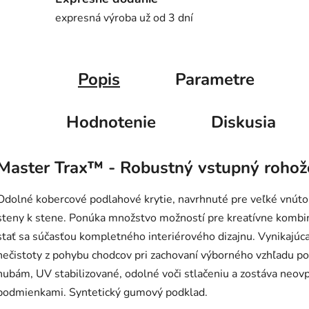
expresná výroba už od 3 dní
Popis
Parametre
Hodnotenie
Diskusia
Master Trax™ - Robustný vstupný roho
Odolné kobercové podlahové krytie, navrhnuté pre veľké vnútorn
steny k stene. Ponúka množstvo možností pre kreatívne kombi
stať sa súčasťou kompletného interiérového dizajnu. Vynikajúca
nečistoty z pohybu chodcov pri zachovaní výborného vzhľadu po
hubám, UV stabilizované, odolné voči stlačeniu a zostáva neo
podmienkami. Syntetický gumový podklad.