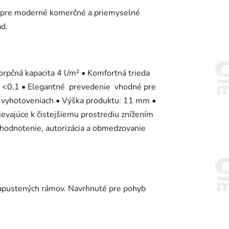
ny pre moderné komerčné a priemyselné
ad.
orpčná kapacita 4 l/m² • Komfortná trieda
oj <0,1 • Elegantné prevedenie vhodné pre
h vyhotoveniach • Výška produktu: 11 mm •
evajúce k čistejšiemu prostrediu znížením
, hodnotenie, autorizácia a obmedzovanie
zapustených rámov. Navrhnuté pre pohyb