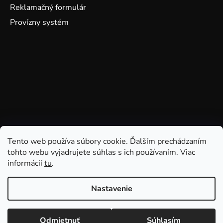
Reklamačný formulár
Provízny systém
Tento web používa súbory cookie. Ďalším prechádzaním
tohto webu vyjadrujete súhlas s ich používaním. Viac
informácií
tu
.
Nastavenie
Odmietnuť
Súhlasím
Vytvoril Shoptet