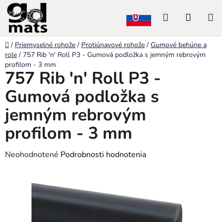
Prejsť
Hľadať
NÁKU
na
obsah
KOŠÍK
Domov
/
Priemyselné rohože
/
Protiúnavové rohože
/
Gumové behúne a
role
/
757 Rib 'n' Roll P3 - Gumová podložka s jemným rebrovým
profilom - 3 mm
757 Rib 'n' Roll P3 -
Gumová podložka s
jemným rebrovým
profilom - 3 mm
Priemerné
Neohodnotené
Podrobnosti hodnotenia
hodnotenie
produktu
je
0,0
z