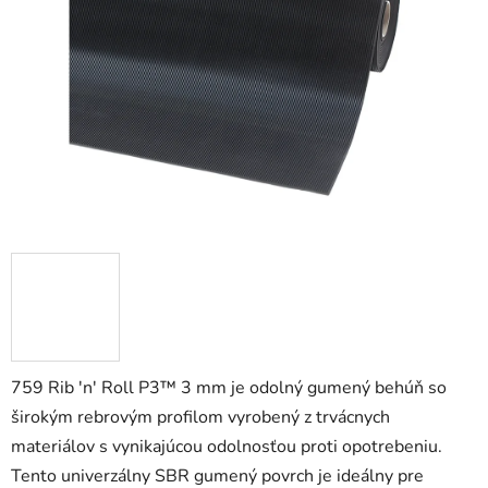
5
hviezdičiek.
759 Rib 'n' Roll P3™ 3 mm je odolný gumený behúň so
širokým rebrovým profilom vyrobený z trvácnych
materiálov s vynikajúcou odolnosťou proti opotrebeniu.
Tento univerzálny SBR gumený povrch je ideálny pre