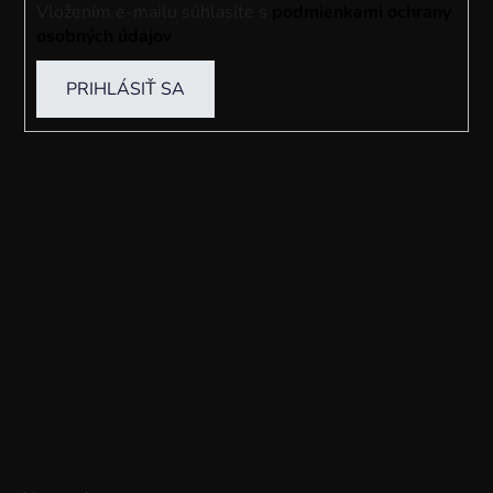
Vložením e-mailu súhlasíte s
podmienkami ochrany
osobných údajov
PRIHLÁSIŤ SA