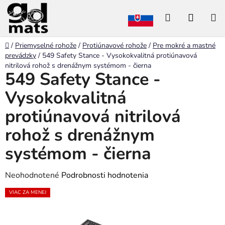
Prejsť
Hľadať
NÁKU
na
obsah
KOŠÍK
Domov
/
Priemyselné rohože
/
Protiúnavové rohože
/
Pre mokré a mastné
prevádzky
/
549 Safety Stance - Vysokokvalitná protiúnavová
nitrilová rohož s drenážnym systémom - čierna
549 Safety Stance -
Vysokokvalitná
protiúnavová nitrilová
rohož s drenážnym
systémom - čierna
Priemerné
Neohodnotené
Podrobnosti hodnotenia
hodnotenie
VIAC ZA MENEJ
produktu
je