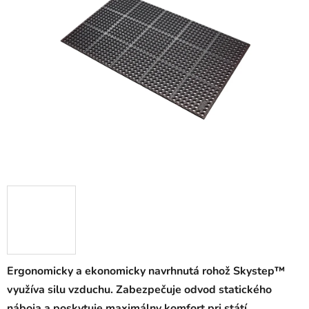
0,0
z
5
hviezdičiek.
Ergonomicky a ekonomicky navrhnutá rohož Skystep™
využíva silu vzduchu. Zabezpečuje odvod statického
náboja a poskytuje maximálny komfort pri státí.