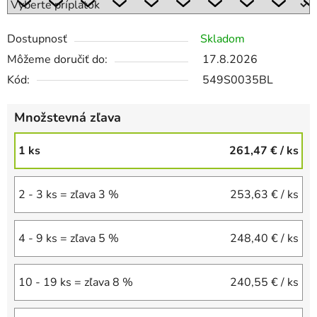
Dostupnosť
Skladom
Môžeme doručiť do:
17.8.2026
Kód:
549S0035BL
Množstevná zľava
1 ks
261,47 €
/ ks
2 - 3 ks = zľava 3 %
253,63 €
/ ks
4 - 9 ks = zľava 5 %
248,40 €
/ ks
10 - 19 ks = zľava 8 %
240,55 €
/ ks