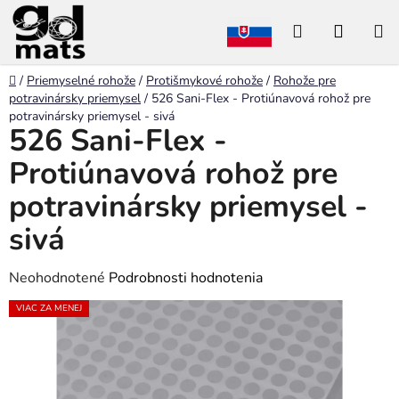
Prejsť
Hľadať
NÁKU
na
obsah
KOŠÍK
Domov
/
Priemyselné rohože
/
Protišmykové rohože
/
Rohože pre
potravinársky priemysel
/
526 Sani-Flex - Protiúnavová rohož pre
potravinársky priemysel - sivá
526 Sani-Flex -
Protiúnavová rohož pre
potravinársky priemysel -
sivá
Priemerné
Neohodnotené
Podrobnosti hodnotenia
hodnotenie
VIAC ZA MENEJ
produktu
je
0,0
z