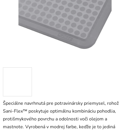
5
hviezdičiek.
Špeciálne navrhnutá pre potravinársky priemysel, rohož
Sani-Flex™ poskytuje optimálnu kombináciu pohodlia,
protišmykového povrchu a odolnosti voči olejom a
mastnote. Vyrobená v modrej farbe, keďže je to jediná