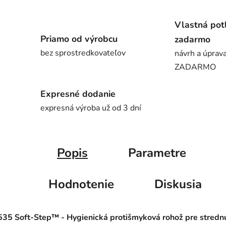
Vlastná pot
Priamo od výrobcu
zadarmo
bez sprostredkovateľov
návrh a úprava
ZADARMO
Expresné dodanie
expresná výroba už od 3 dní
Popis
Parametre
Hodnotenie
Diskusia
535 Soft-Step™ - Hygienická protišmyková rohož pre stredn