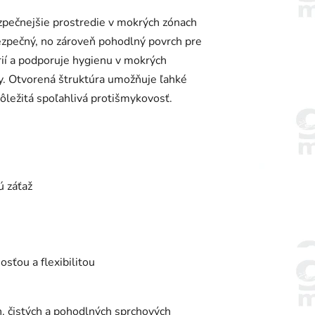
zpečnejšie prostredie v mokrých zónach
ezpečný, no zároveň pohodlný povrch pre
rií a podporuje hygienu v mokrých
y. Otvorená štruktúra umožňuje ľahké
ôležitá spoľahlivá protišmykovosť.
ú záťaž
ťou a flexibilitou
 čistých a pohodlných sprchových