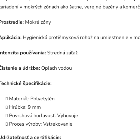
zariadení v mokrých zónach ako šatne, verejné bazény a komerč
Prostredie:
Mokré zóny
Aplikácia:
Hygienická protišmyková rohož na umiestnenie v m
Intenzita používania:
Stredná záťaž
Čistenie a údržba:
Oplach vodou
Technické špecifikácie:
Materiál: Polyetylén
Hrúbka: 9 mm
Povrchová horľavosť: Vyhovuje
Proces výroby: Vstrekovanie
Udržateľnosť a certifikácie: