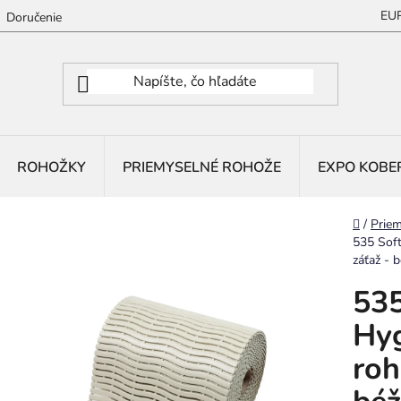
EU
Doručenie
ROHOŽKY
PRIEMYSELNÉ ROHOŽE
EXPO KOBE
Domov
/
Priem
535 Soft
záťaž - 
535
Hyg
roh