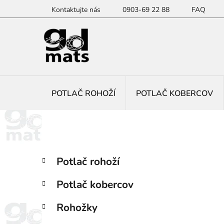
Prejsť
Kontaktujte nás
0903-69 22 88
FAQ
na
obsah
POTLAČ ROHOŽÍ
POTLAČ KOBERCOV
B
K
Preskočiť
Potlač rohoží
a
kategórie
o
t
č
Potlač kobercov
e
n
g
ý
Rohožky
ó
p
r