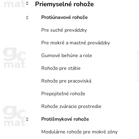
Priemyselné rohože
i
a
e
n
Protiúnavové rohože
e
l
Pre suché prevádzky
Pre mokré a mastné prevádzky
Gumové behúne a role
Rohože pre státie
Rohože pre pracoviská
Prepojiteľné rohože
Rohože zváracie prostredie
Protišmykové rohože
Modulárne rohože pre mokré zóny