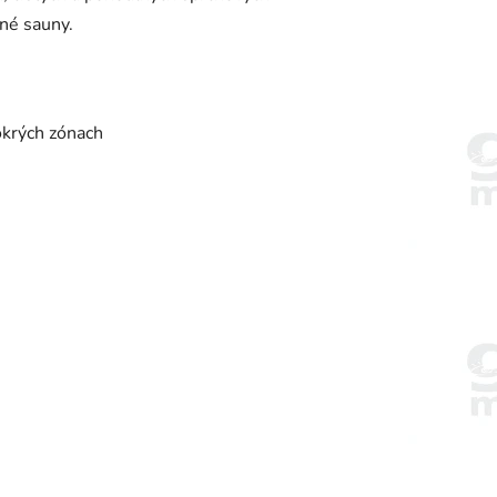
né sauny.
okrých zónach