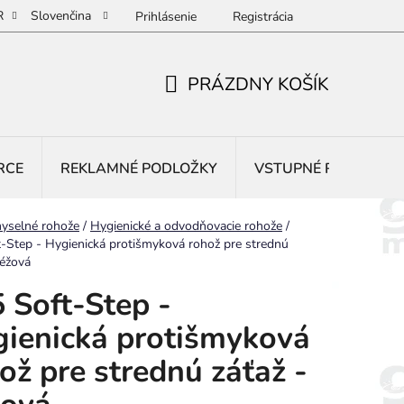
R
Slovenčina
Prihlásenie
Registrácia
PRÁZDNY KOŠÍK
NÁKUPNÝ
KOŠÍK
RCE
REKLAMNÉ PODLOŽKY
VSTUPNÉ ROHOŽE
yselné rohože
/
Hygienické a odvodňovacie rohože
/
-Step - Hygienická protišmyková rohož pre strednú
béžová
 Soft-Step -
ienická protišmyková
ož pre strednú záťaž -