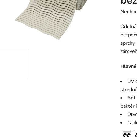
bé
Prieme
Neohod
hodnot
Odolná 
produk
bezpečn
je
sprchy.
0,0
zároveň
z
5
Hlavné
hviezdič
UV o
strednú
Anti
baktérií
Otvo
Ľahk