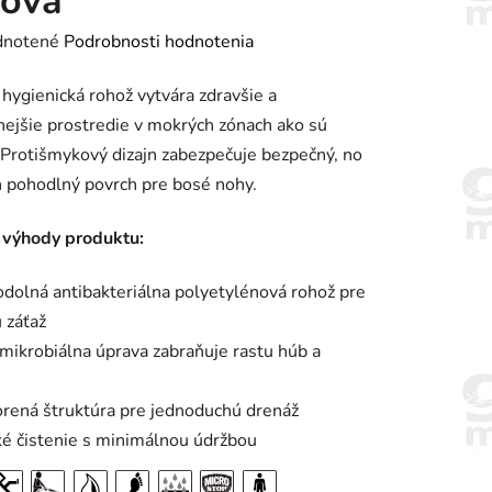
žová
rné
notené
Podrobnosti hodnotenia
enie
hygienická rohož vytvára zdravšie a
tu
ejšie prostredie v mokrých zónach ako sú
 Protišmykový dizajn zabezpečuje bezpečný, no
 pohodlný povrch pre bosé nohy.
 výhody produktu:
iek.
dolná antibakteriálna polyetylénová rohož pre
 záťaž
mikrobiálna úprava zabraňuje rastu húb a
rená štruktúra pre jednoduchú drenáž
é čistenie s minimálnou údržbou