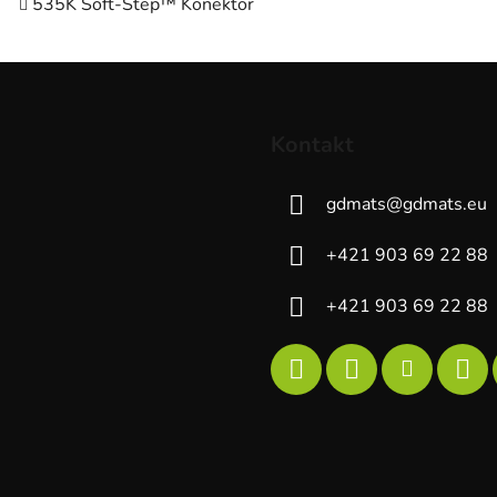
535K Soft-Step™ Konektor
Kontakt
gdmats
@
gdmats.eu
+421 903 69 22 88
+421 903 69 22 88