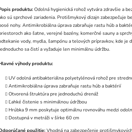
Popis produktu:
Odolná hygienická rohož vytvára zdravšie a be
ako sú sprchové zariadenia. Protišmykový dizajn zabezpečuje b
bosé nohy. Antimikrobiálna úprava zabraňuje rastu húb a bakté
priestoroch ako šatne, verejné bazény, komerčné sauny a sprch
odtekanie vody, mydla, šampónu a telových prípravkov, kde je d
Jednoducho sa čistí a vyžaduje len minimálnu údržbu.
Hlavné výhody produktu:
UV odolná antibakteriálna polyetylénová rohož pre stredn
Antimikrobiálna úprava zabraňuje rastu húb a baktérií
Otvorená štruktúra pre jednoduchú drenáž
Ľahké čistenie s minimálnou údržbou
Hrúbka 9 mm poskytuje optimálnu rovnováhu medzi odolnos
Dostupná v metráži v šírke 60 cm
Odporúčané použitie:
Vhodná na zabezpečenie protišmykových,