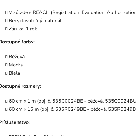
V súlade s REACH (Registration, Evaluation, Authorization
Recyklovateľný materiál
Záruka: 1 rok
Dostupné farby:
Béžová
Modrá
Biela
Dostupné rozmery:
60 cm x 1 m (obj. č. 535C0024BE - béžová, 535C0024B
60 cm x 15 m (obj. č. 535R0249BE - béžová, 535R0249
Príslušenstvo: