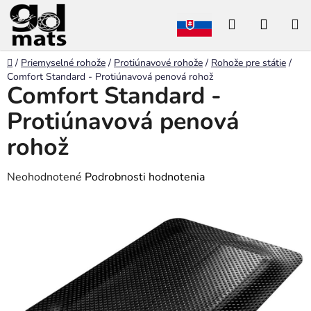
Prejsť
Hľadať
NÁKU
na
obsah
KOŠÍK
Domov
/
Priemyselné rohože
/
Protiúnavové rohože
/
Rohože pre státie
/
Comfort Standard - Protiúnavová penová rohož
Comfort Standard -
Protiúnavová penová
rohož
Priemerné
Neohodnotené
Podrobnosti hodnotenia
hodnotenie
produktu
je
0,0
z
5
hviezdičiek.