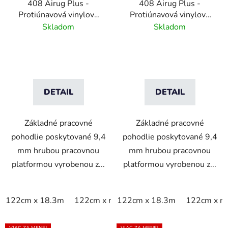
408 Airug Plus -
408 Airug Plus -
Protiúnavová vinylová
Protiúnavová vinylová
rohož s rebrovým
rohož s rebrovým
Skladom
Skladom
vzorom - sivá
vzorom - čierna /žltá
DETAIL
DETAIL
Základné pracovné
Základné pracovné
pohodlie poskytované 9,4
pohodlie poskytované 9,4
mm hrubou pracovnou
mm hrubou pracovnou
platformou vyrobenou z...
platformou vyrobenou z...
122cm x 18.3m
122cm x m
122cm x 18.3m
60cm x 18.3m
122cm x m
60cm x 9
VIAC ZA MENEJ
VIAC ZA MENEJ