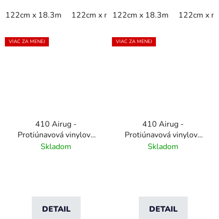
122cm x 18.3m
122cm x m
122cm x 18.3m
60cm x 18.3m
122cm x m
60cm x 9
VIAC ZA MENEJ
VIAC ZA MENEJ
410 Airug -
410 Airug -
Protiúnavová vinylová
Protiúnavová vinylová
rohož s rebrovým
rohož s rebrovým
Skladom
Skladom
vzorom - sivá
vzorom - čierna/žltá
DETAIL
DETAIL