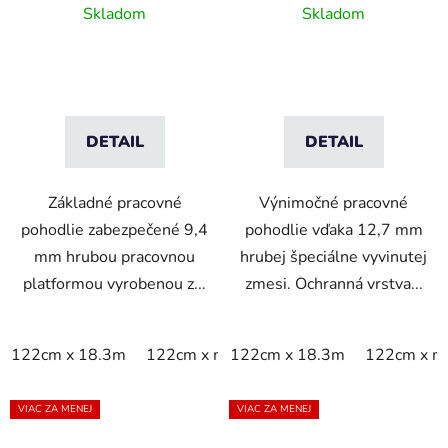
rohož s rebrovým
vrstvou Dyna-Shield a
Skladom
Skladom
vzorom - čierna
pozdĺžnym rebrovým
vzorom - sivá
DETAIL
DETAIL
Základné pracovné
Výnimočné pracovné
pohodlie zabezpečené 9,4
pohodlie vďaka 12,7 mm
mm hrubou pracovnou
hrubej špeciálne vyvinutej
platformou vyrobenou z...
zmesi. Ochranná vrstva...
122cm x 18.3m
122cm x m
122cm x 18.3m
60cm x 18.3m
122cm x m
60cm x 9
VIAC ZA MENEJ
VIAC ZA MENEJ