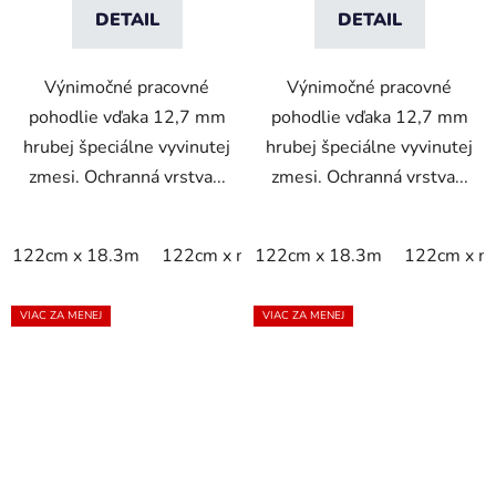
DETAIL
DETAIL
Výnimočné pracovné
Výnimočné pracovné
pohodlie vďaka 12,7 mm
pohodlie vďaka 12,7 mm
hrubej špeciálne vyvinutej
hrubej špeciálne vyvinutej
zmesi. Ochranná vrstva...
zmesi. Ochranná vrstva...
122cm x 18.3m
122cm x m
122cm x 18.3m
60cm x 18.3m
122cm x m
60cm x 9
VIAC ZA MENEJ
VIAC ZA MENEJ