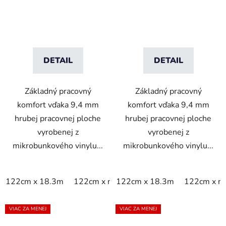
- sivá
- čierna/žltá
DETAIL
DETAIL
Základný pracovný
Základný pracovný
komfort vďaka 9,4 mm
komfort vďaka 9,4 mm
hrubej pracovnej ploche
hrubej pracovnej ploche
vyrobenej z
vyrobenej z
mikrobunkového vinylu...
mikrobunkového vinylu...
122cm x 18.3m
122cm x m
122cm x 18.3m
60cm x 18.3m
122cm x m
60cm x 9
VIAC ZA MENEJ
VIAC ZA MENEJ