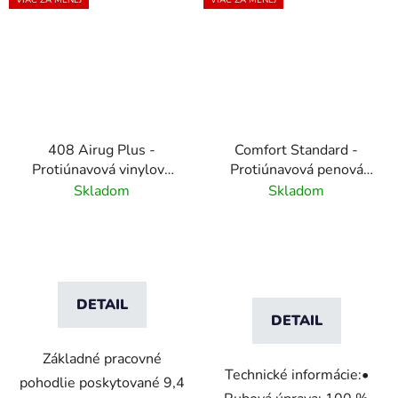
408 Airug Plus -
Comfort Standard -
Protiúnavová vinylová
Protiúnavová penová
rohož s rebrovým
rohož
Skladom
Skladom
vzorom - čierna
DETAIL
DETAIL
Základné pracovné
Technické informácie:•
pohodlie poskytované 9,4