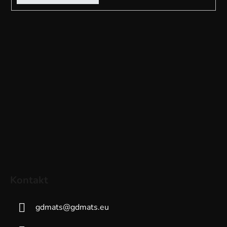
Kontakt
gdmats
@
gdmats.eu