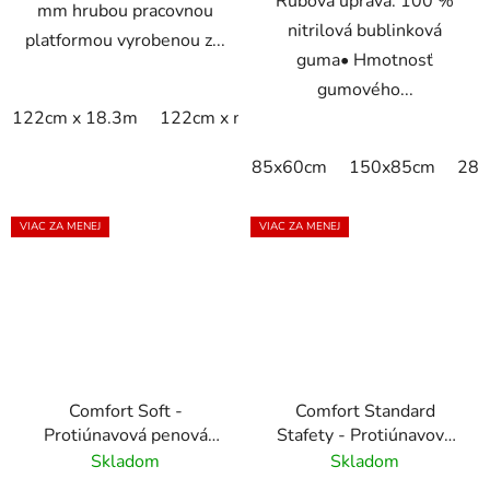
Rubová úprava: 100 %
mm hrubou pracovnou
nitrilová bublinková
platformou vyrobenou z...
guma• Hmotnosť
gumového...
122cm x 18.3m
122cm x m
60cm x 18.3m
60cm x 9
85x60cm
150x85cm
285
VIAC ZA MENEJ
VIAC ZA MENEJ
Comfort Soft -
Comfort Standard
Protiúnavová penová
Stafety - Protiúnavová
rohož
penová rohož
Skladom
Skladom