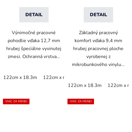
DETAIL
DETAIL
Výnimočné pracovné
Základný pracovný
pohodlie vďaka 12,7 mm
komfort vďaka 9,4 mm
hrubej špeciálne vyvinutej
hrubej pracovnej ploche
zmesi. Ochranná vrstva...
vyrobenej z
mikrobunkového vinylu...
122cm x 18.3m
122cm x m
60cm x 18.3m
60cm x 9
122cm x 18.3m
122cm x m
VIAC ZA MENEJ
VIAC ZA MENEJ