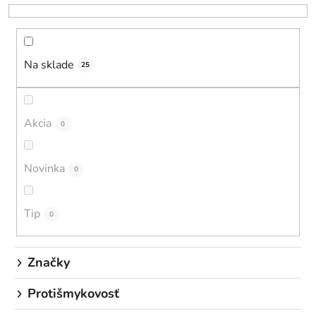
e
n
i
Na sklade
e
25
p
r
o
Akcia
0
d
u
Novinka
0
k
t
o
Tip
0
v
Značky
Protišmykovosť