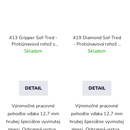
413 Gripper Sof-Tred -
419 Diamond Sof-Tred
Protiúnavová rohož s
- Protiúnavová rohož s
vrstvou Dyna-Shield a
vrstvou Dyna-Shield a
Skladom
Skladom
pozdĺžnym rebrovým
diamantovým vzorom-
vzorom - čierna/žltá
sivá
DETAIL
DETAIL
Výnimočné pracovné
Výnimočné pracovné
pohodlie vďaka 12,7 mm
pohodlie vďaka 12,7 mm
hrubej špeciálne vyvinutej
hrubej špeciálne vyvinutej
zmesi. Ochranná vrstva...
zmesi. Ochranná vrstva...