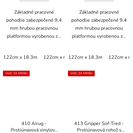
Základné pracovné
Základné pracovné
pohodlie zabezpečené 9,4
pohodlie zabezpečené 9,4
mm hrubou pracovnou
mm hrubou pracovnou
platformou vyrobenou z...
platformou vyrobenou z...
122cm x 18.3m
122cm x m
122cm x 18.3m
60cm x 18.3m
122cm x m
60cm x 9
VIAC ZA MENEJ
VIAC ZA MENEJ
410 Airug -
413 Gripper Sof-Tred -
Protiúnavová vinylová
Protiúnavová rohož s