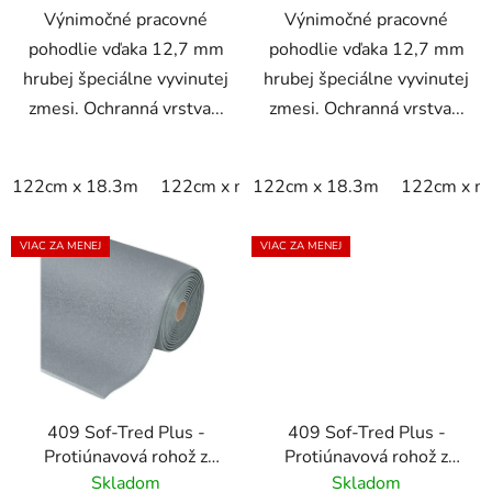
Výnimočné pracovné
Výnimočné pracovné
pohodlie vďaka 12,7 mm
pohodlie vďaka 12,7 mm
hrubej špeciálne vyvinutej
hrubej špeciálne vyvinutej
zmesi. Ochranná vrstva...
zmesi. Ochranná vrstva...
122cm x 18.3m
122cm x m
122cm x 18.3m
60cm x 18.3m
122cm x m
60cm x 9
VIAC ZA MENEJ
VIAC ZA MENEJ
409 Sof-Tred Plus -
409 Sof-Tred Plus -
Protiúnavová rohož z
Protiúnavová rohož z
mikrobunkového vinylu
mikrobunkového vinylu
Skladom
Skladom