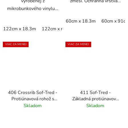
vyrobenej z
zmesi. Ochranná vrstva...
mikrobunkového vinylu...
60cm x 18.3m
60cm x 91c
122cm x 18.3m
122cm x m
60cm x 18.3m
60cm x 9
VIAC ZA MENEJ
VIAC ZA MENEJ
406 Crossrib Sof-Tred -
411 Sof-Tred -
Protiúnavová rohož s
Základná protiúnavová
vrstvou Dyna-Shield a
rohož s kamienkovým
Skladom
Skladom
priečnym rebrovým
vzorom - Gray
vzorom - čierna/žltá