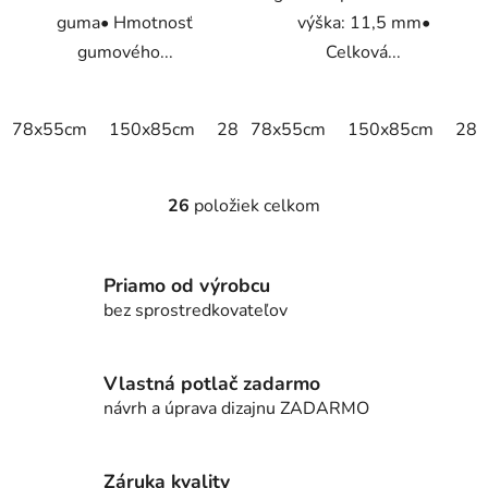
guma• Hmotnosť
výška: 11,5 mm•
gumového...
Celková...
78x55cm
150x85cm
285x85cm
78x55cm
150x85cm
285
26
položiek celkom
O
v
l
Priamo od výrobcu
á
d
bez sprostredkovateľov
a
c
i
Vlastná potlač zadarmo
e
návrh a úprava dizajnu ZADARMO
p
r
v
Záruka kvality