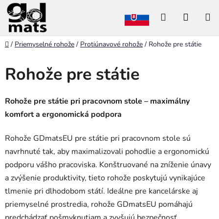
Prejsť
Hľadať
NÁKU
na
obsah
KOŠÍK
Domov
/
Priemyselné rohože
/
Protiúnavové rohože
/
Rohože pre státie
Rohože pre státie
Rohože pre státie pri pracovnom stole – maximálny
komfort a ergonomická podpora
Rohože GDmatsEU pre státie pri pracovnom stole sú
navrhnuté tak, aby maximalizovali pohodlie a ergonomickú
podporu vášho pracoviska. Konštruované na zníženie únavy
a zvýšenie produktivity, tieto rohože poskytujú vynikajúce
tlmenie pri dlhodobom státí. Ideálne pre kancelárske aj
priemyselné prostredia, rohože GDmatsEU pomáhajú
predchádzať pošmyknutiam a zvyšujú bezpečnosť.