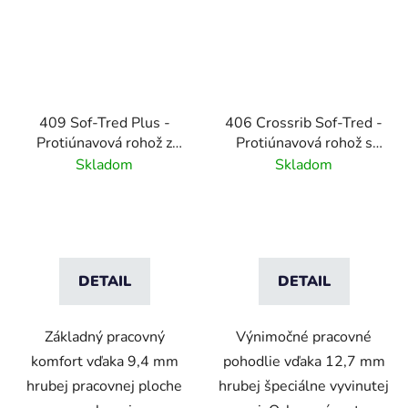
409 Sof-Tred Plus -
406 Crossrib Sof-Tred -
Protiúnavová rohož z
Protiúnavová rohož s
mikrobunkového vinylu
vrstvou Dyna-Shield a
Skladom
Skladom
- čierna
priečnym rebrovým
vzorom - sivá
DETAIL
DETAIL
Základný pracovný
Výnimočné pracovné
komfort vďaka 9,4 mm
pohodlie vďaka 12,7 mm
hrubej pracovnej ploche
hrubej špeciálne vyvinutej