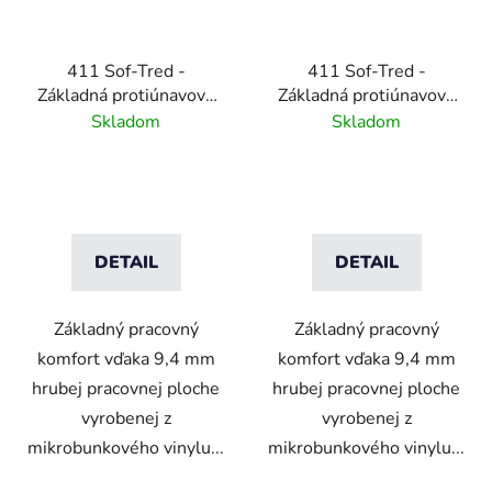
411 Sof-Tred -
411 Sof-Tred -
Základná protiúnavová
Základná protiúnavová
rohož s kamienkovým
rohož s kamienkovým
Skladom
Skladom
vzorom - čierna/žltá
vzorom - čierna
DETAIL
DETAIL
Základný pracovný
Základný pracovný
komfort vďaka 9,4 mm
komfort vďaka 9,4 mm
hrubej pracovnej ploche
hrubej pracovnej ploche
vyrobenej z
vyrobenej z
mikrobunkového vinylu...
mikrobunkového vinylu...