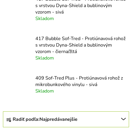
s vrstvou Dyna-Shield a bublinovým
vzorom - sivá
Skladom
417 Bubble Sof-Tred - Protiúnavová rohož
s vrstvou Dyna-Shield a bublinovým
vzorom - čierna/žltá
Skladom
409 Sof-Tred Plus - Protiúnavová rohož z
mikrobunkového vinylu - sivá
Skladom
R
Radiť podľa:
Najpredávanejšie
a
d