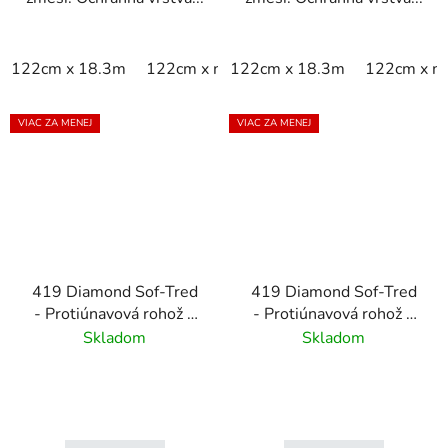
122cm x 18.3m
122cm x m
122cm x 18.3m
60cm x 18.3m
122cm x m
60cm x 9
VIAC ZA MENEJ
VIAC ZA MENEJ
419 Diamond Sof-Tred
419 Diamond Sof-Tred
- Protiúnavová rohož s
- Protiúnavová rohož s
vrstvou Dyna-Shield a
vrstvou Dyna-Shield a
Skladom
Skladom
diamantovým vzorom-
diamantovým vzorom-
čierna/žltá
čierna