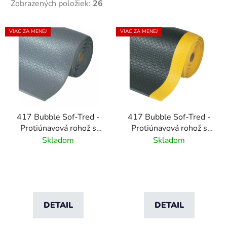
Zobrazených položiek:
26
V
VIAC ZA MENEJ
VIAC ZA MENEJ
ý
p
i
s
p
r
417 Bubble Sof-Tred -
417 Bubble Sof-Tred -
o
Protiúnavová rohož s
Protiúnavová rohož s
d
vrstvou Dyna-Shield a
vrstvou Dyna-Shield a
Skladom
Skladom
u
bublinovým vzorom -
bublinovým vzorom -
k
sivá
čierna/žltá
t
o
v
DETAIL
DETAIL