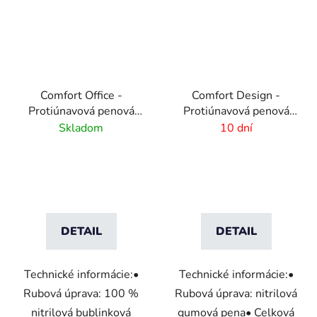
Comfort Office -
Comfort Design -
Protiúnavová penová
Protiúnavová penová
rohož
rohož -personalizovaná
Skladom
10 dní
DETAIL
DETAIL
Technické informácie:•
Technické informácie:•
Rubová úprava: 100 %
Rubová úprava: nitrilová
nitrilová bublinková
gumová pena• Celková