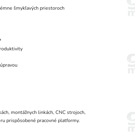
trémne šmykľavých priestoroch
™
roduktivity
 úpravou
ách, montážnych linkách, CNC strojoch,
ieru prispôsobené pracovné platformy.