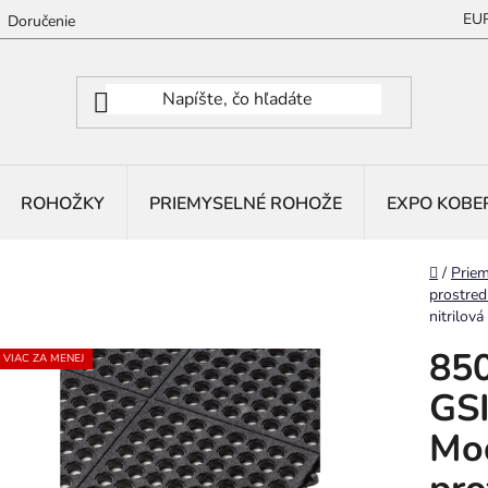
EU
Doručenie
ROHOŽKY
PRIEMYSELNÉ ROHOŽE
EXPO KOBE
Domov
/
Priem
prostred
nitrilov
85
VIAC ZA MENEJ
GSI
Mod