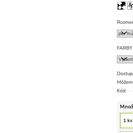
Rozme
FARBY
Dostup
Môžeme
Kód:
Množ
1 ks