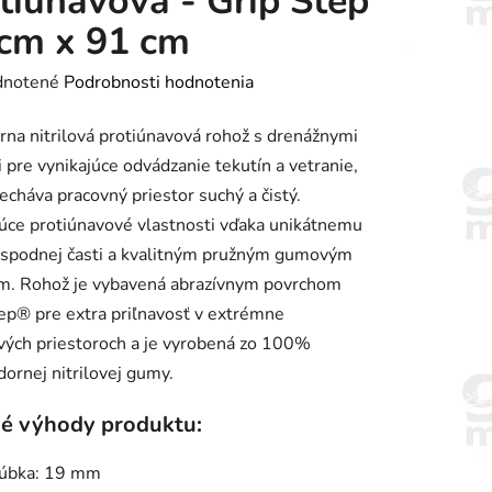
tiúnavová - Grip Step
cm x 91 cm
rné
notené
Podrobnosti hodnotenia
enie
na nitrilová protiúnavová rohož s drenážnymi
tu
 pre vynikajúce odvádzanie tekutín a vetranie,
echáva pracovný priestor suchý a čistý.
úce protiúnavové vlastnosti vďaka unikátnemu
 spodnej časti a kvalitným pružným gumovým
m. Rohož je vybavená abrazívnym povrchom
iek.
ep® pre extra priľnavosť v extrémne
ých priestoroch a je vyrobená zo 100%
ornej nitrilovej gumy.
é výhody produktu:
úbka: 19 mm