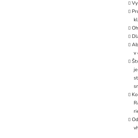
Vy
Pr
k
Oh
Dl
Ab
v
Št
j
s
s
Ko
R
r
Od
v