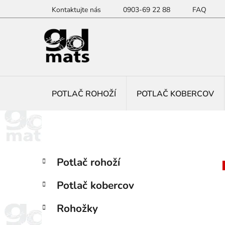
Prejsť
Kontaktujte nás
0903-69 22 88
FAQ
na
obsah
POTLAČ ROHOŽÍ
POTLAČ KOBERCOV
B
K
Preskočiť
Potlač rohoží
a
kategórie
o
t
č
Potlač kobercov
e
n
g
ý
Rohožky
ó
p
r