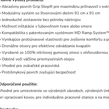
• Abrazívny povrch Grip Step® pre maximálnu priľnavosť v ex
• Modulárny systém so štvorcovými dielmi 91 cm x 91 cm
• Jednoduché zostavenie bez potreby nástrojov
• Možnosť inštalácie v ľubovoľnom tvare alebo smere
• Kompatibilita s patentovaným systémom MD Ramp System
• Vynikajúce protiúnavové vlastnosti pre zvýšenie komfortu a p
• Drenážne otvory pre efektívne odvádzanie kvapalín
• Vyrobené zo 100% nitrilovej gumovej zmesi s ohňovzdornou
• Odolné voči väčšine priemyselných olejov
• Vhodné pre zváračské pracoviská
• Protišmykový povrch zvyšujúci bezpečnosť
Odporúčané použitie:
Vhodné pre umiestnenie vo výrobných závodoch, výrobných link
pri spracovaní kovov, pre individuálne pracovné stanice a na m