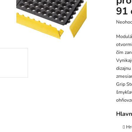
pro
91 
Prieme
Neohod
hodnot
Modulár
produk
otvormi
je
čím zan
0,0
Vynikaj
z
dizajnu
5
zmesia
hviezdič
Grip St
šmykľav
ohňovzd
Hlavn
Hr