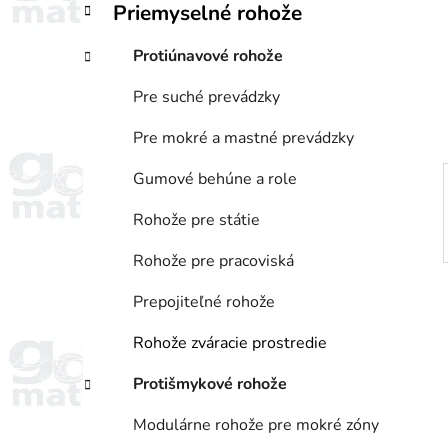
Priemyselné rohože
i
a
e
n
Protiúnavové rohože
e
l
Pre suché prevádzky
Pre mokré a mastné prevádzky
Gumové behúne a role
Rohože pre státie
Rohože pre pracoviská
Prepojiteľné rohože
Rohože zváracie prostredie
Protišmykové rohože
Modulárne rohože pre mokré zóny