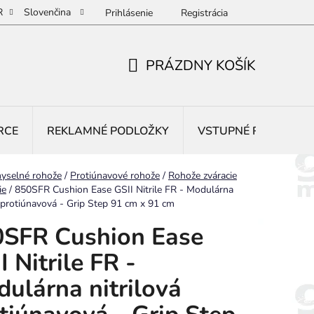
R
Slovenčina
Prihlásenie
Registrácia
PRÁZDNY KOŠÍK
NÁKUPNÝ
KOŠÍK
RCE
REKLAMNÉ PODLOŽKY
VSTUPNÉ ROHOŽE
yselné rohože
/
Protiúnavové rohože
/
Rohože zváracie
ie
/
850SFR Cushion Ease GSII Nitrile FR - Modulárna
á protiúnavová - Grip Step 91 cm x 91 cm
0SFR Cushion Ease
I Nitrile FR -
ulárna nitrilová