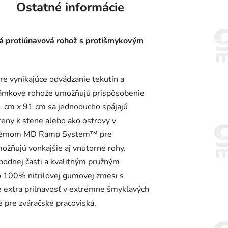
Ostatné informácie
vá protiúnavová rohož s protišmykovým
re vynikajúce odvádzanie tekutín a
o zámkové rohože umožňujú prispôsobenie
1 cm x 91 cm sa jednoducho spájajú
eny k stene alebo ako ostrovy v
systémom MD Ramp System™ pre
ožňujú vonkajšie aj vnútorné rohy.
podnej časti a kvalitným pružným
 100% nitrilovej gumovej zmesi s
 extra priľnavosť v extrémne šmykľavých
 pre zváračské pracoviská.