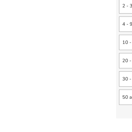
2 - 
4 - 
10 -
20 -
30 -
50 a