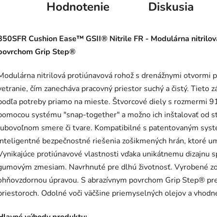
Hodnotenie
Diskusia
850SFR Cushion Ease™ GSII® Nitrile FR - Modulárna nitrilo
povrchom Grip Step®
Modulárna nitrilová protiúnavová rohož s drenážnymi otvormi p
vetranie, čím zanecháva pracovný priestor suchý a čistý. Tiet
podľa potreby priamo na mieste. Štvorcové diely s rozmermi 9
pomocou systému "snap-together" a možno ich inštalovať od st
ľubovoľnom smere či tvare. Kompatibilné s patentovaným 
inteligentné bezpečnostné riešenia zošikmených hrán, ktoré um
Vynikajúce protiúnavové vlastnosti vďaka unikátnemu dizajnu s
gumovým zmesiam. Navrhnuté pre dlhú životnosť. Vyrobené zo
ohňovzdornou úpravou. S abrazívnym povrchom Grip Step® pre
priestoroch. Odolné voči väčšine priemyselných olejov a vhodné
Hlavné výhody produktu: