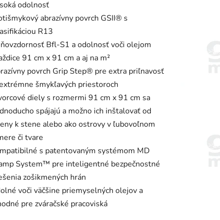
soká odolnosť
otišmykový abrazívny povrch GSII® s
lasifikáciou R13
ňovzdornosť Bfl-S1 a odolnosť voči olejom
aždice 91 cm x 91 cm a aj na m²
razívny povrch Grip Step® pre extra priľnavosť
 extrémne šmykľavých priestoroch
vorcové diely s rozmermi 91 cm x 91 cm sa
ednoducho spájajú a možno ich inštalovať od
teny k stene alebo ako ostrovy v ľubovoľnom
mere či tvare
mpatibilné s patentovaným systémom MD
amp System™ pre inteligentné bezpečnostné
iešenia zošikmených hrán
olné voči väčšine priemyselných olejov a
hodné pre zváračské pracoviská