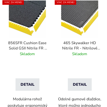
V
VIAC ZA MENEJ
VIAC ZA MENEJ
ý
p
i
s
p
r
856SFR Cushion Ease
465 Skywalker HD
o
Solid GSII Nitrile FR -
Nitrile FR - Nitrilové
d
Modulárna nitrilová
protipožiarne gumové
Skladom
Skladom
u
rohož spomaľujúca
dlaždice s bublinovým
k
horenie - Čierna
vzorom
t
o
v
DETAIL
DETAIL
Modulárna rohož
Odolné gumové dlaždice,
poskytuje ergonomický
ktoré možno jednoducho