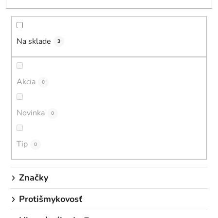
e
n
i
Na sklade
e
3
p
r
o
Akcia
0
d
u
Novinka
0
k
t
o
Tip
0
v
Značky
Protišmykovosť