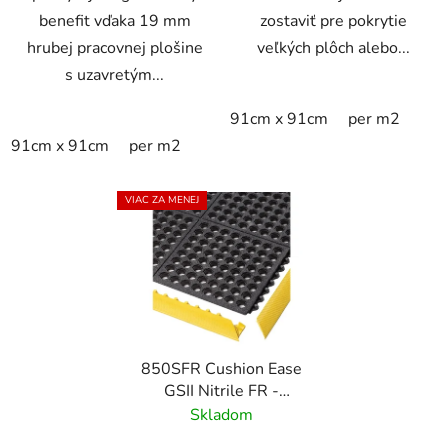
benefit vďaka 19 mm
zostaviť pre pokrytie
hrubej pracovnej plošine
veľkých plôch alebo...
s uzavretým...
91cm x 91cm
per m2
91cm x 91cm
per m2
VIAC ZA MENEJ
850SFR Cushion Ease
GSII Nitrile FR -
Modulárna nitrilová
Skladom
protiúnavová - Grip