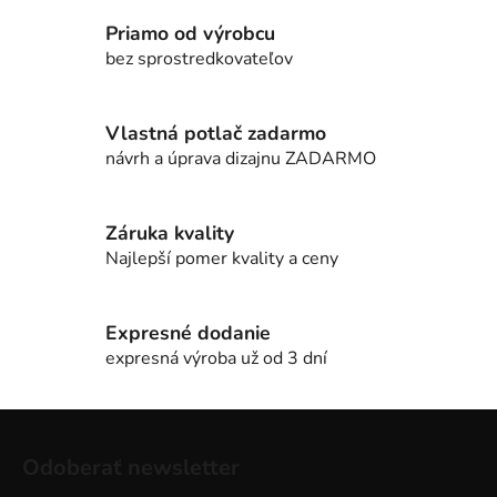
l
Priamo od výrobcu
á
d
bez sprostredkovateľov
a
c
i
Vlastná potlač zadarmo
e
návrh a úprava dizajnu ZADARMO
p
r
v
Záruka kvality
k
Najlepší pomer kvality a ceny
y
v
ý
Expresné dodanie
p
expresná výroba už od 3 dní
i
s
Z
u
á
Odoberať newsletter
p