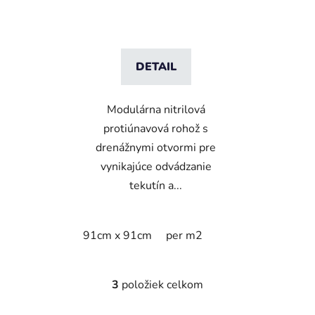
Step 91 cm x 91 cm
DETAIL
Modulárna nitrilová
protiúnavová rohož s
drenážnymi otvormi pre
vynikajúce odvádzanie
tekutín a...
91cm x 91cm
per m2
3
položiek celkom
O
v