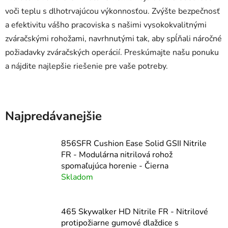
voči teplu s dlhotrvajúcou výkonnosťou. Zvýšte bezpečnosť
a efektivitu vášho pracoviska s našimi vysokokvalitnými
zváračskými rohožami, navrhnutými tak, aby spĺňali náročné
požiadavky zváračských operácií. Preskúmajte našu ponuku
a nájdite najlepšie riešenie pre vaše potreby.
Najpredávanejšie
856SFR Cushion Ease Solid GSII Nitrile
FR - Modulárna nitrilová rohož
spomaľujúca horenie - Čierna
Skladom
465 Skywalker HD Nitrile FR - Nitrilové
protipožiarne gumové dlaždice s