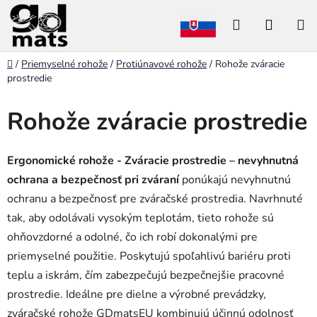
Prejsť
Hľadať
NÁKU
na
obsah
KOŠÍK
Domov
/
Priemyselné rohože
/
Protiúnavové rohože
/
Rohože zváracie
prostredie
Rohože zváracie prostredie
Ergonomické rohože - Zváracie prostredie
– nevyhnutná
ochrana a bezpečnosť pri zváraní
ponúkajú nevyhnutnú
ochranu a bezpečnosť pre zváračské prostredia. Navrhnuté
tak, aby odolávali vysokým teplotám, tieto rohože sú
ohňovzdorné a odolné, čo ich robí dokonalými pre
priemyselné použitie. Poskytujú spoľahlivú bariéru proti
teplu a iskrám, čím zabezpečujú bezpečnejšie pracovné
prostredie. Ideálne pre dielne a výrobné prevádzky,
zváračské rohože GDmatsEU kombinujú účinnú odolnosť