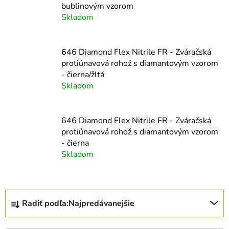
bublinovým vzorom
Skladom
646 Diamond Flex Nitrile FR - Zváračská
protiúnavová rohož s diamantovým vzorom
- čierna/žltá
Skladom
646 Diamond Flex Nitrile FR - Zváračská
protiúnavová rohož s diamantovým vzorom
- čierna
Skladom
R
Radiť podľa:
Najpredávanejšie
a
d