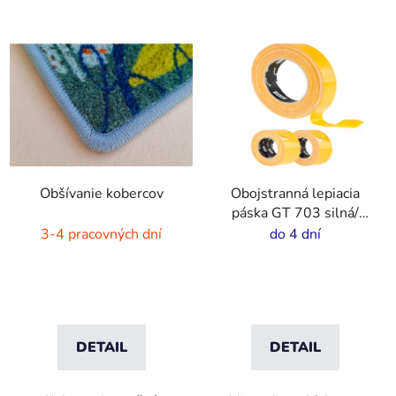
Obšívanie kobercov
Obojstranná lepiacia
páska GT 703 silná/
tenká
3-4 pracovných dní
do 4 dní
DETAIL
DETAIL