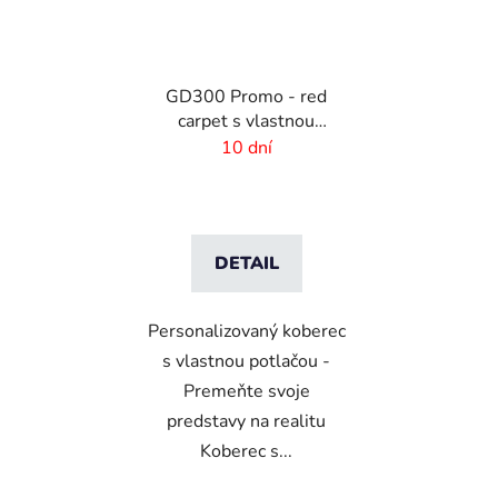
GD300 Promo - red
carpet s vlastnou
potlačou
10 dní
DETAIL
Personalizovaný koberec
s vlastnou potlačou -
Premeňte svoje
predstavy na realitu
Koberec s...