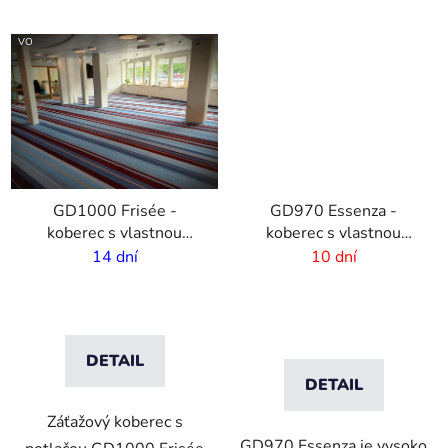
VO
GD1000 Frisée -
GD970 Essenza -
koberec s vlastnou
koberec s vlastnou
potalčou - 6 mm vlas -
potlačou
14 dní
10 dní
2m šírka
DETAIL
DETAIL
Záťažový koberec s
GD970 Essenza je vysoko