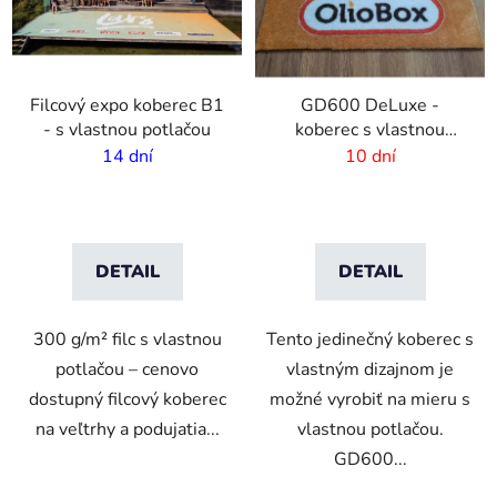
Filcový expo koberec B1
GD600 DeLuxe -
- s vlastnou potlačou
koberec s vlastnou
potlačou
14 dní
10 dní
DETAIL
DETAIL
300 g/m² filc s vlastnou
Tento jedinečný koberec s
potlačou – cenovo
vlastným dizajnom je
dostupný filcový koberec
možné vyrobiť na mieru s
na veľtrhy a podujatia...
vlastnou potlačou.
GD600...