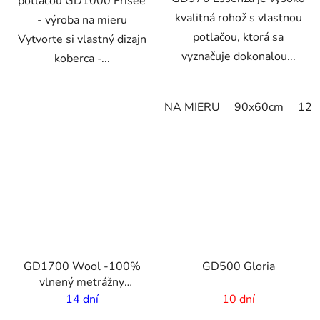
potlačou GD1000 Frisée
kvalitná rohož s vlastnou
- výroba na mieru
potlačou, ktorá sa
Vytvorte si vlastný dizajn
vyznačuje dokonalou...
koberca -...
NA MIERU
90x60cm
120
VO
GD1700 Wool -100%
GD500 Gloria
vlnený metrážny
koberec s vlastnou
14 dní
10 dní
potlačou - 2m šírka