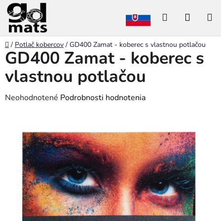
Prejsť
Hľadať
NÁKU
na
obsah
KOŠÍK
Domov
/
Potlač kobercov
/
GD400 Zamat - koberec s vlastnou potlačou
GD400 Zamat - koberec s
vlastnou potlačou
Priemerné
Neohodnotené
Podrobnosti hodnotenia
hodnotenie
produktu
je
0,0
z
5
hviezdičiek.