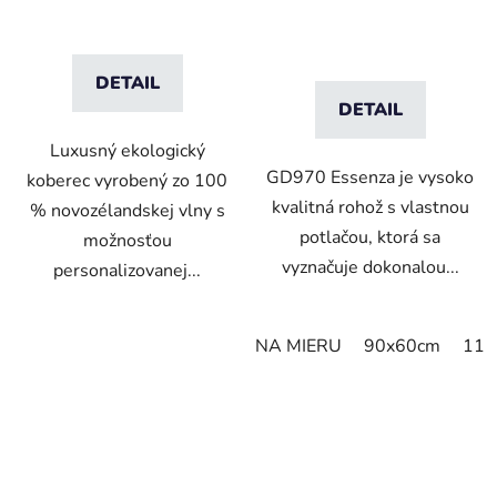
DETAIL
DETAIL
Luxusný ekologický
GD970 Essenza je vysoko
koberec vyrobený zo 100
kvalitná rohož s vlastnou
% novozélandskej vlny s
potlačou, ktorá sa
možnosťou
vyznačuje dokonalou...
personalizovanej...
NA MIERU
90x60cm
115