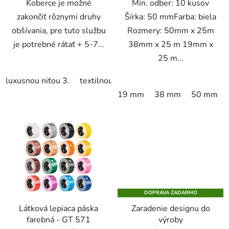
Koberce je možné
Min. odber: 10 kusov
zakončiť rôznymi druhy
Šírka: 50 mmFarba: biela
obšívania, pre tuto službu
Rozmery: 50mm x 25m
je potrebné rátať + 5-7...
38mm x 25 m 19mm x
25 m...
luxusnou niťou 3.
textilnou páskou 4.
s luxusnou páskou
19 mm
38 mm
50 mm
DOPRAVA ZADARMO
Látková lepiaca páska
Zaradenie designu do
farebná - GT 571
výroby