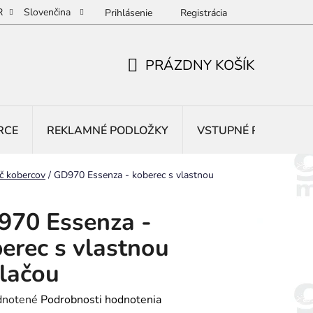
R
Slovenčina
Prihlásenie
Registrácia
PRÁZDNY KOŠÍK
NÁKUPNÝ
KOŠÍK
RCE
REKLAMNÉ PODLOŽKY
VSTUPNÉ ROHOŽE
č kobercov
/
GD970 Essenza - koberec s vlastnou
970 Essenza -
erec s vlastnou
lačou
rné
notené
Podrobnosti hodnotenia