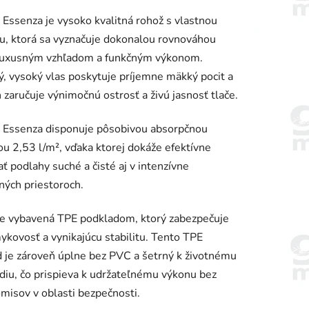
enie
ssenza je vysoko kvalitná rohož s vlastnou
tu
u, ktorá sa vyznačuje dokonalou rovnováhou
luxusným vzhľadom a funkčným výkonom.
, vysoký vlas poskytuje príjemne mäkký pocit a
 zaručuje výnimočnú ostrosť a živú jasnosť tlače.
iek.
Essenza disponuje pôsobivou absorpčnou
ou 2,53 l/m², vďaka ktorej dokáže efektívne
ať podlahy suché a čisté aj v intenzívne
ných priestoroch.
je vybavená TPE podkladom, ktorý zabezpečuje
ykovosť a vynikajúcu stabilitu. Tento TPE
 je zároveň úplne bez PVC a šetrný k životnému
diu, čo prispieva k udržateľnému výkonu bez
isov v oblasti bezpečnosti.