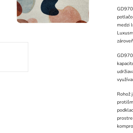
hodnot
GD970 E
produk
potlačo
je
medzi 
0,0
Luxusný
z
zároveň
5
hviezdič
GD970 
kapacit
udržiav
využíva
Rohož 
protišm
podklad
prostre
komprom