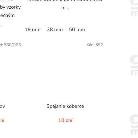
by vzorky
m...
nečným
..
19 mm
38 mm
50 mm
d:
580/OBS
Kód:
592
cov
Spájanie koberce
ní
10 dní