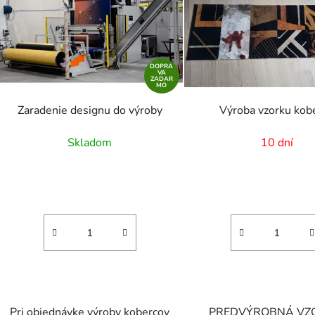
DOPRA
VA
ZADAR
MO
Zaradenie designu do výroby
Výroba vzorku kob
Skladom
10 dní
Pri objednávke výroby kobercov
PREDVÝROBNÁ VZ