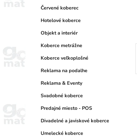
a
e
n
Červené koberec
e
Hotelové koberce
l
Objekt a interiér
Koberce metrážne
Koberce veľkoplošné
Reklama na podalhe
Reklama & Eventy
Svadobné koberce
Predajné miesto - POS
Divadelné a javiskové koberce
Umelecké koberce