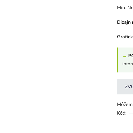
Min. ší
Dizajn 
Grafic
→
P
info
ZV
Môžeme
Kód: