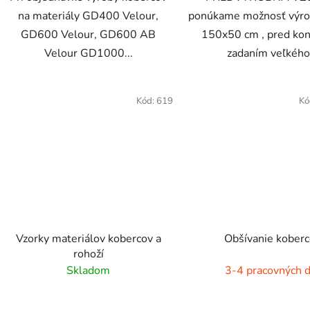
na materiály GD400 Velour,
ponúkame možnosť výro
GD600 Velour, GD600 AB
150x50 cm , pred ko
Velour GD1000...
zadaním veľkého.
Kód:
619
Kó
Vzorky materiálov kobercov a
Obšívanie kober
rohoží
Skladom
3-4 pracovných d