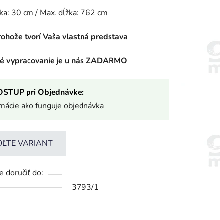
rka: 30 cm / Max. dĺžka: 762 cm
rohože tvorí Vaša vlastná predstava
ké vypracovanie je u nás ZADARMO
OSTUP pri Objednávke:
rmácie ako funguje objednávka
OĽTE VARIANT
 doručiť do:
3793/1