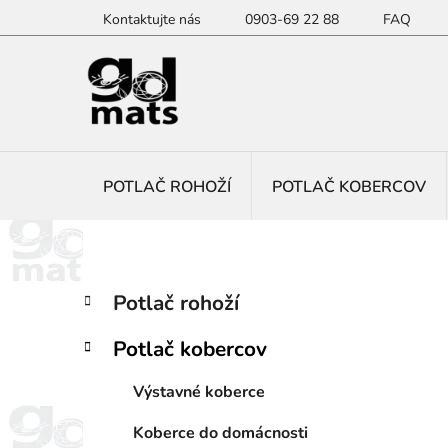
Prejsť
Kontaktujte nás
0903-69 22 88
FAQ
na
obsah
POTLAČ ROHOŽÍ
POTLAČ KOBERCOV
B
K
Preskočiť
Potlač rohoží
a
kategórie
o
t
č
Potlač kobercov
e
n
g
ý
Výstavné koberce
ó
p
r
Koberce do domácnosti
i