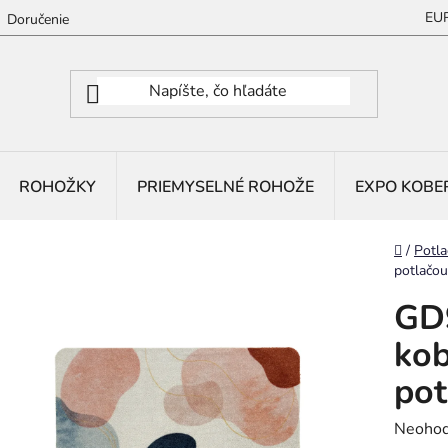
EU
Doručenie
ROHOŽKY
PRIEMYSELNÉ ROHOŽE
EXPO KOBE
Domov
/
Potla
potlačou
GD
kob
pot
Prieme
Neohod