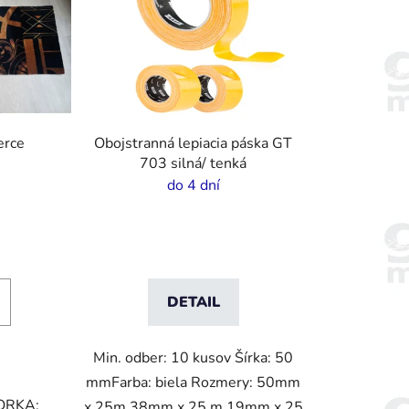
erce
Obojstranná lepiacia páska GT
703 silná/ tenká
do 4 dní
DETAIL
Min. odber: 10 kusov Šírka: 50
mmFarba: biela Rozmery: 50mm
ORKA:
x 25m 38mm x 25 m 19mm x 25