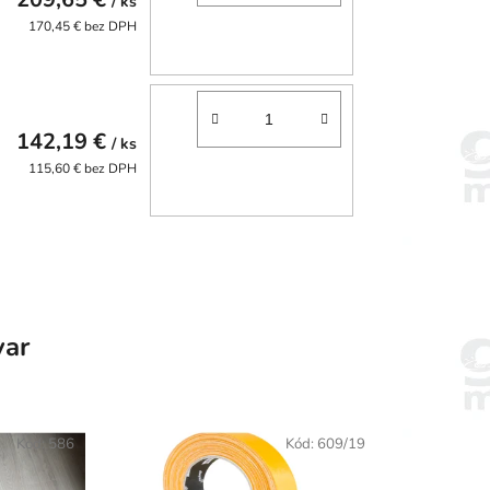
/ ks
170,45 € bez DPH
142,19 €
/ ks
115,60 € bez DPH
var
Kód:
586
Kód:
609/19