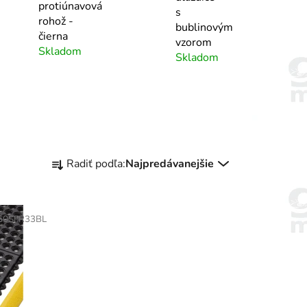
protiúnavová
s
rohož -
bublinovým
čierna
vzorom
Skladom
Skladom
R
Radiť podľa:
Najpredávanejšie
a
d
e
50SFR33BL
n
i
e
p
r