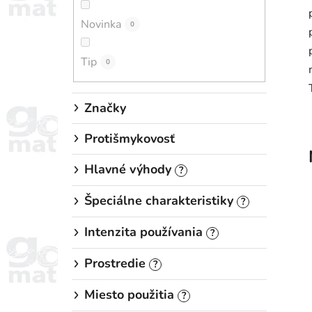
n
Novinka
e
0
l
Tip
0
Značky
Protišmykovosť
Hlavné výhody
?
Špeciálne charakteristiky
?
Intenzita používania
?
Prostredie
?
Miesto použitia
?