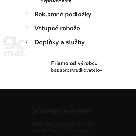
Expo koberce
Reklamné podložky
Vstupné rohože
Doplňky a služby
Priamo od výrobcu
bez sprostredkovateľov
Z
á
Odoberať newsletter
p
ä
Vložte svoj e-mail a my Vám
t
budeme zasielať informácie o