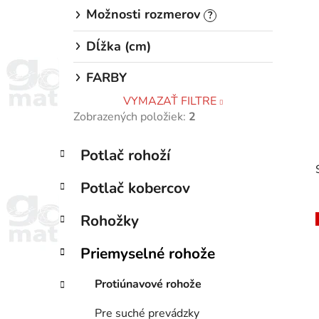
Možnosti rozmerov
?
Dĺžka (cm)
FARBY
VYMAZAŤ FILTRE
Zobrazených položiek:
2
K
Preskočiť
Potlač rohoží
a
kategórie
t
Potlač kobercov
e
g
Rohožky
ó
r
Priemyselné rohože
i
i
e
Protiúnavové rohože
Pre suché prevádzky