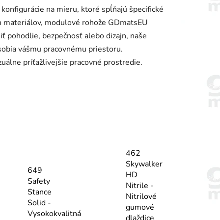
onfigurácie na mieru, ktoré spĺňajú špecifické
ých materiálov, modulové rohože GDmatsEU
iť pohodlie, bezpečnosť alebo dizajn, naše
ôsobia vášmu pracovnému priestoru.
álne príťažlivejšie pracovné prostredie.
462
Skywalker
649
HD
Safety
Nitrile -
Stance
Nitrilové
Solid -
gumové
Vysokokvalitná
dlaždice