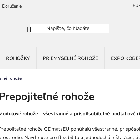
EU
Doručenie
ROHOŽKY
PRIEMYSELNÉ ROHOŽE
EXPO KOBE
eľné rohože
Prepojiteľné rohože
Modulové rohože – všestranné a prispôsobiteľné podlahové r
Prepojiteľné rohože GDmatsEU ponúkajú všestranné, prispôsob
prostredie. Navrhnuté pre flexibilitu a jednoduchú inštaláciu, t