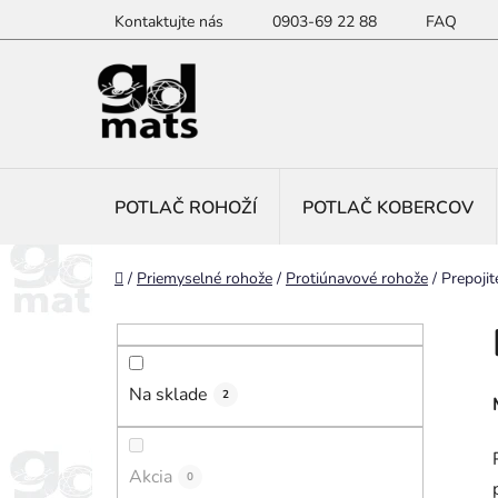
Prejsť
Kontaktujte nás
0903-69 22 88
FAQ
na
obsah
POTLAČ ROHOŽÍ
POTLAČ KOBERCOV
Domov
/
Priemyselné rohože
/
Protiúnavové rohože
/
Prepojit
B
o
č
Na sklade
n
2
ý
p
Akcia
0
a