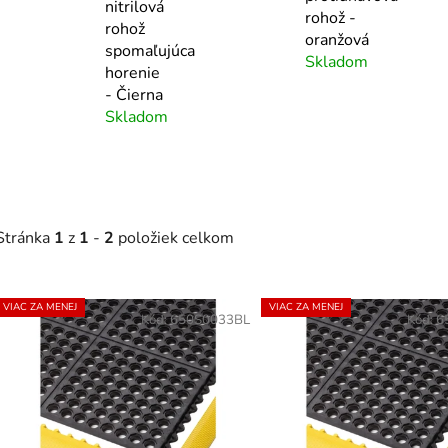
nitrilová
rohož -
rohož
oranžová
spomaľujúca
Skladom
horenie
- Čierna
Skladom
Stránka
1
z
1
-
2
položiek celkom
V
VIAC ZA MENEJ
VIAC ZA MENEJ
ý
Kód:
650S0033BL
Kód:
6
p
s
p