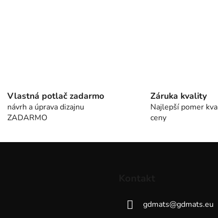
Vlastná potlač zadarmo
Záruka kvality
návrh a úprava dizajnu
Najlepší pomer kval
ZADARMO
ceny
Kontakt
gdmats
@
gdmats.eu