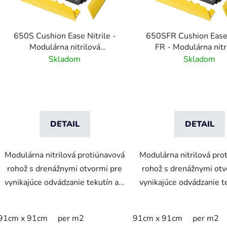
r
o
d
650S Cushion Ease Nitrile -
650SFR Cushion Ease 
u
Modulárna nitrilová
FR - Modulárna nitr
k
protiúnavová rohož s drenážnym
ohňovzdorná rohož s drenážnym
Skladom
Skladom
t
systémom -91 cm x 91 cm
systémom
o
v
DETAIL
DETAIL
Modulárna nitrilová protiúnavová
Modulárna nitrilová pro
rohož s drenážnymi otvormi pre
rohož s drenážnymi otv
vynikajúce odvádzanie tekutín a...
vynikajúce odvádzanie te
91cm x 91cm
per m2
91cm x 91cm
per m2