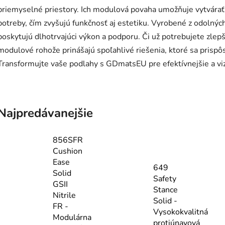
priemyselné priestory. Ich modulová povaha umožňuje vytvárať k
potreby, čím zvyšujú funkčnosť aj estetiku. Vyrobené z odoln
poskytujú dlhotrvajúci výkon a podporu. Či už potrebujete zlepš
modulové rohože prinášajú spoľahlivé riešenia, ktoré sa prisp
Transformujte vaše podlahy s GDmatsEU pre efektívnejšie a vizu
Najpredávanejšie
856SFR
Cushion
Ease
649
Solid
Safety
GSII
Stance
Nitrile
Solid -
FR -
Vysokokvalitná
Modulárna
protiúnavová