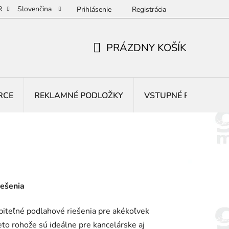
R
Slovenčina
Prihlásenie
Registrácia
PRÁZDNY KOŠÍK
NÁKUPNÝ
KOŠÍK
RCE
REKLAMNÉ PODLOŽKY
VSTUPNÉ ROHOŽE
iešenia
iteľné podlahové riešenia pre akékoľvek
ieto rohože sú ideálne pre kancelárske aj