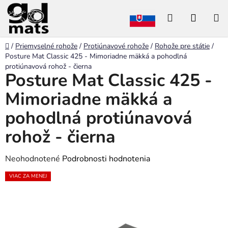
Prejsť
Hľadať
NÁKU
na
obsah
KOŠÍK
Domov
/
Priemyselné rohože
/
Protiúnavové rohože
/
Rohože pre státie
/
Posture Mat Classic 425 - Mimoriadne mäkká a pohodlná
protiúnavová rohož - čierna
Posture Mat Classic 425 -
Mimoriadne mäkká a
pohodlná protiúnavová
rohož - čierna
Priemerné
Neohodnotené
Podrobnosti hodnotenia
hodnotenie
VIAC ZA MENEJ
produktu
je
0,0
z