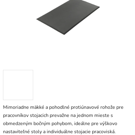
5
hviezdičiek.
Mimoriadne mäkké a pohodlné protiúnavové rohože pre
pracovníkov stojacich prevažne na jednom mieste s
obmedzeným bočným pohybom, ideálne pre výškovo
nastaviteľné stoly a individuálne stojacie pracoviská.