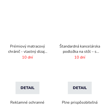
Prémiový matracový
Štandardná kancelárska
chránič - vlastný dizajn
podložka na stôl – s
-1600x440mm
vlastnou potlačou –
10 dní
10 dní
60x40cm
DETAIL
DETAIL
Reklamné ochranné
Plne prispôsobiteľná