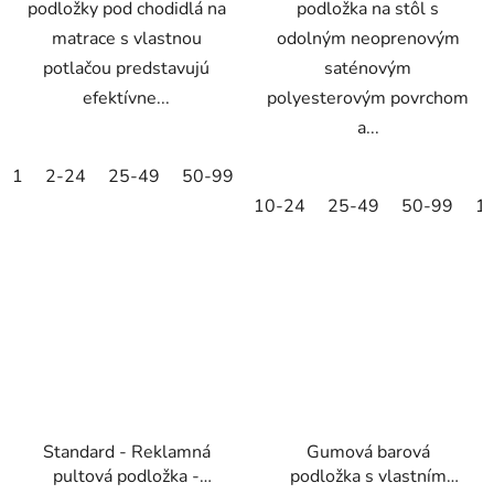
podložky pod chodidlá na
podložka na stôl s
matrace s vlastnou
odolným neoprenovým
potlačou predstavujú
saténovým
efektívne...
polyesterovým povrchom
a...
1
2-24
25-49
50-99
100-249
250-499
500+
10-24
25-49
50-99
1
Standard - Reklamná
Gumová barová
pultová podložka -
podložka s vlastním