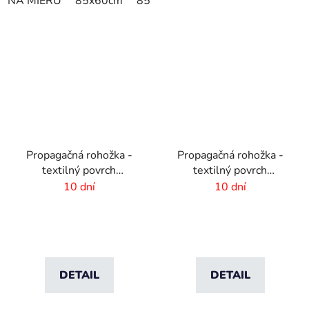
NA MIERU
85x60cm
85x75cm
150x85cm
180x11
Propagačná rohožka -
Propagačná rohožka -
textilný povrch
textilný povrch
-85x150 cm
-115x180 cm
10 dní
10 dní
DETAIL
DETAIL