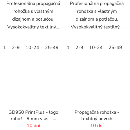
Profesionálna propagačná
Profesionálna propagačná
rohožka s vlastným
rohožka s vlastným
dizajnom a potlačou.
dizajnom a potlačou.
Vysokokvalitný textilný...
Vysokokvalitný textilný...
1
2-9
10-24
25-49
50-99
1
2-9
100-249
10-24
25-49
250-499
GD950 PrintPlus - logo
Propagačná rohožka -
rohož - 9 mm vlas - 2
textilný povrch
cm gumový okraj
-75x50cm
10 dní
10 dní