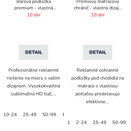
Barová podložka
Prémiový matracový
premium - vlastná
chránič - vlastný dizajn
potlač -434x234 mm
-1370x440mm
10 dní
10 dní
DETAIL
DETAIL
Profesionálne reklamné
Reklamné ochranné
riešenie na mieru s vaším
podložky pod chodidlá na
dizajnom. Vysokokvalitná
matrace s vlastnou
sublimačná HD tlač,...
potlačou predstavujú
efektívne...
10-24
25-49
50-99
100-249
250-499
500+
1
2-24
25-49
50-99