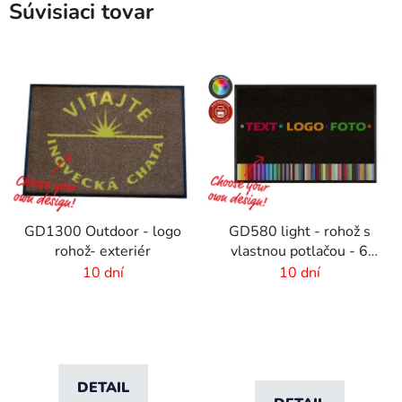
Súvisiaci tovar
GD1300 Outdoor - logo
GD580 light - rohož s
rohož- exteriér
vlastnou potlačou - 6
mm vlas
10 dní
10 dní
DETAIL