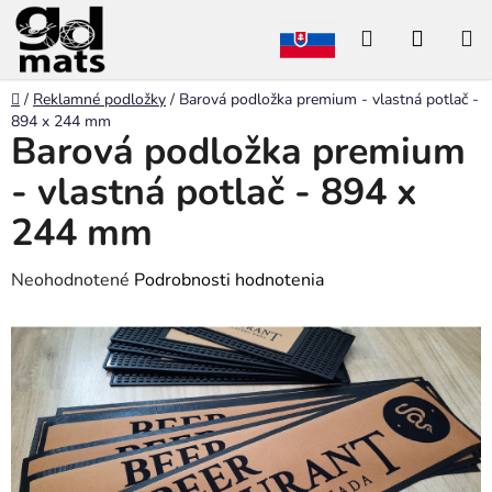
Prejsť
Hľadať
NÁKU
na
obsah
KOŠÍK
Domov
/
Reklamné podložky
/
Barová podložka premium - vlastná potlač -
894 x 244 mm
Barová podložka premium
- vlastná potlač - 894 x
244 mm
Priemerné
Neohodnotené
Podrobnosti hodnotenia
hodnotenie
produktu
je
0,0
z
5
hviezdičiek.