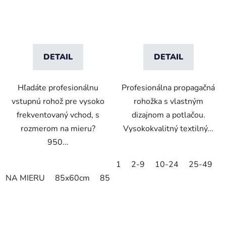
DETAIL
DETAIL
Hľadáte profesionálnu
Profesionálna propagačná
vstupnú rohož pre vysoko
rohožka s vlastným
frekventovaný vchod, s
dizajnom a potlačou.
rozmerom na mieru?
Vysokokvalitný textilný...
950...
1
2-9
10-24
25-49
NA MIERU
85x60cm
85x75cm
120x85cm
150x85