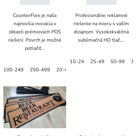
CounterFlex je naša
Profesionálne reklamné
najnovšia inovácia v
riešenie na mieru s vaším
oblasti prémiových POS
dizajnom. Vysokokvalitná
riešení. Povrch je možné
sublimačná HD tlač,...
potlačiť...
10-24
25-49
50-99
1
100-249
250-499
20-49
40-59
60-79
80-99