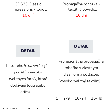
GD625 Classic
Propagačná rohožka -
Impressions - logo
textilný povrch
rohož s HD potlačou - 6
-85x300 cm
10 dní
10 dní
mm vlas
DETAIL
DETAIL
Profesionálna propagačná
Tieto rohože sa vyrábajú s
rohožka s vlastným
použitím vysoko
dizajnom a potlačou.
kvalitných farbív, ktoré
Vysokokvalitný textilný...
dodávajú logu alebo
odkazu...
1
2-9
10-24
25-49