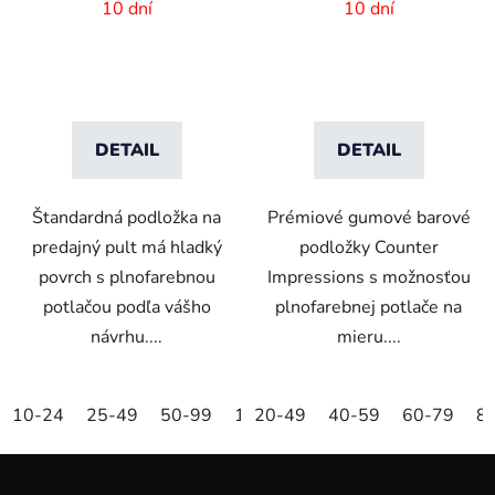
vlastný dizajn -
dizajnom - 500x100x4
10 dní
10 dní
820x210 mm
mm
DETAIL
DETAIL
Štandardná podložka na
Prémiové gumové barové
predajný pult má hladký
podložky Counter
povrch s plnofarebnou
Impressions s možnosťou
potlačou podľa vášho
plnofarebnej potlače na
návrhu....
mieru....
10-24
25-49
50-99
100-249
20-49
40-59
250-499
60-79
500+
8
Z