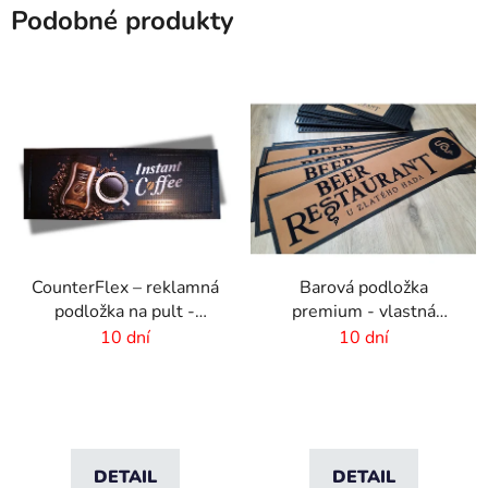
Podobné produkty
CounterFlex – reklamná
Barová podložka
podložka na pult -
premium - vlastná
200x550 mm
potlač - 234 x 600 mm
10 dní
10 dní
DETAIL
DETAIL