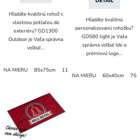
DETAIL
Hľadáte kvalitnú rohož s
Hľadáte kvalitnú
vlastnou potlačou do
personalizovanú rohožku?
exteriéru? GD1300
GD580 light je Vaša
Outdoor je Vaša správna
správna voľba! Ide o
voľba!...
prémiovú logo...
NA MIERU
85x75cm
115x85cm
120x85cm
150x8
NA MIERU
60x40cm
75x