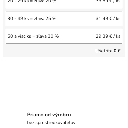
20 - 29 ks = zľava 20 %
33,59 €
/ ks
30 - 49 ks = zľava 25 %
31,49 €
/ ks
50 a viac ks = zľava 30 %
29,39 €
/ ks
Ušetríte
0 €
Priamo od výrobcu
bez sprostredkovateľov