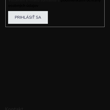
Vložením e-mailu súhlasíte s
podmienkami ochrany
osobných údajov
PRIHLÁSIŤ SA
Kontakt