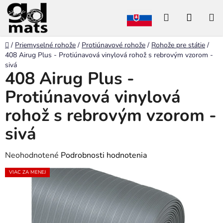
Prejsť
Hľadať
NÁKU
na
obsah
KOŠÍK
Domov
/
Priemyselné rohože
/
Protiúnavové rohože
/
Rohože pre státie
/
408 Airug Plus - Protiúnavová vinylová rohož s rebrovým vzorom -
sivá
408 Airug Plus -
Protiúnavová vinylová
rohož s rebrovým vzorom -
sivá
Priemerné
Neohodnotené
Podrobnosti hodnotenia
hodnotenie
VIAC ZA MENEJ
produktu
je
0,0
z