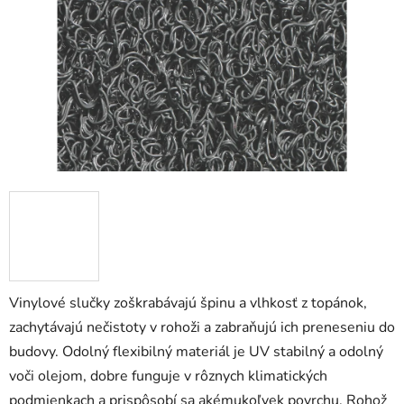
5
hviezdičiek.
Vinylové slučky zoškrabávajú špinu a vlhkosť z topánok,
zachytávajú nečistoty v rohoži a zabraňujú ich preneseniu do
budovy. Odolný flexibilný materiál je UV stabilný a odolný
voči olejom, dobre funguje v rôznych klimatických
podmienkach a prispôsobí sa akémukoľvek povrchu. Rohož