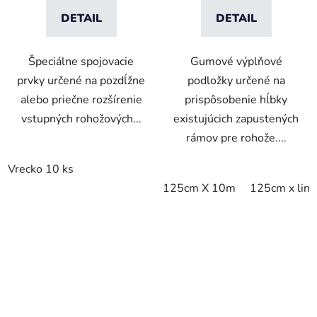
DETAIL
DETAIL
Špeciálne spojovacie
Gumové výplňové
prvky určené na pozdĺžne
podložky určené na
alebo priečne rozšírenie
prispôsobenie hĺbky
vstupných rohožových...
existujúcich zapustených
rámov pre rohože....
Vrecko 10 ks
125cm X 10m
125cm x lin