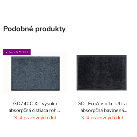
Podobné produkty
VIAC ZA MENEJ
GD740C XL-vysoko
GD- EcoAbsorb- Ultra
absorpčná čistiaca rohož
absorpčná bavlnená
- 4 farby
rohož -sivý melír
3-4 pracovných dní
3-4 pracovných dní