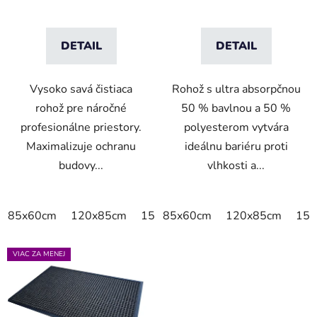
DETAIL
DETAIL
Vysoko savá čistiaca
Rohož s ultra absorpčnou
rohož pre náročné
50 % bavlnou a 50 %
profesionálne priestory.
polyesterom vytvára
Maximalizuje ochranu
ideálnu bariéru proti
budovy...
vlhkosti a...
85x60cm
120x85cm
150x85cm
85x60cm
175x115cm
120x85cm
200x
150
VIAC ZA MENEJ