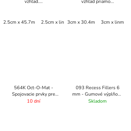
vzhľad....
vzhľad priamo...
2.5cm x 45.7m
2.5cm x linm
3cm x 30.4m
3cm x linm
564K Oct-O-Mat -
093 Recess Fillers 6
Spojovacie prvky pre
mm - Gumové výplňové
rohožové systémy
podložky
10 dní
Skladom