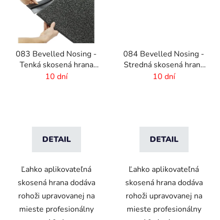
083 Bevelled Nosing -
084 Bevelled Nosing -
Tenká skosená hrana
Stredná skosená hrana
pre rohože - 2 mm
pre rohože - 4 mm
10 dní
10 dní
DETAIL
DETAIL
Ľahko aplikovateľná
Ľahko aplikovateľná
skosená hrana dodáva
skosená hrana dodáva
rohoži upravovanej na
rohoži upravovanej na
mieste profesionálny
mieste profesionálny