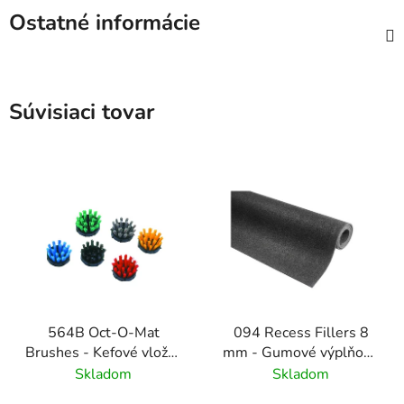
Ostatné informácie
Súvisiaci tovar
564B Oct-O-Mat
094 Recess Fillers 8
Brushes - Kefové vložky
mm - Gumové výplňové
pre vstupné rohožové
podložky
Skladom
Skladom
systémy