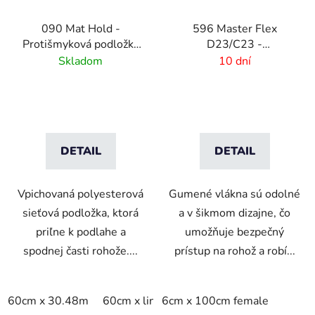
090 Mat Hold -
596 Master Flex
Protišmyková podložka
D23/C23 -
pod rohože
Bezpečnostné
Skladom
10 dní
nájazdové hrany Female
DETAIL
DETAIL
Vpichovaná polyesterová
Gumené vlákna sú odolné
sieťová podložka, ktorá
a v šikmom dizajne, čo
priľne k podlahe a
umožňuje bezpečný
spodnej časti rohože....
prístup na rohož a robí...
60cm x 30.48m
60cm x linm
6cm x 100cm female
91cm x 15.24m
91cm x 