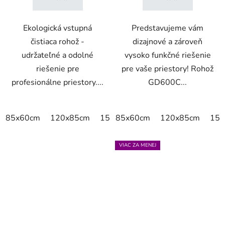
Ekologická vstupná
Predstavujeme vám
čistiaca rohož -
dizajnové a zároveň
udržateľné a odolné
vysoko funkčné riešenie
riešenie pre
pre vaše priestory! Rohož
profesionálne priestory....
GD600C...
85x60cm
120x85cm
150x85cm
85x60cm
175x115cm
120x85cm
200x
150
VIAC ZA MENEJ