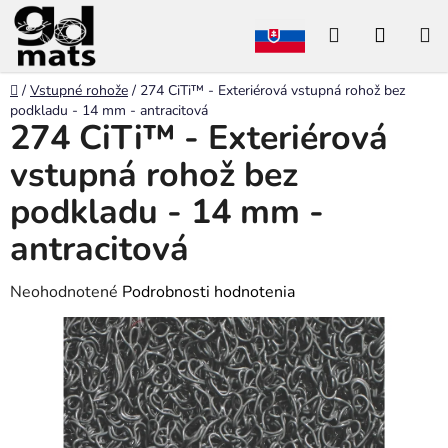
Prejsť
Hľadať
NÁKU
na
obsah
KOŠÍK
Domov
/
Vstupné rohože
/
274 CiTi™ - Exteriérová vstupná rohož bez
podkladu - 14 mm - antracitová
274 CiTi™ - Exteriérová
vstupná rohož bez
podkladu - 14 mm -
antracitová
Priemerné
Neohodnotené
Podrobnosti hodnotenia
hodnotenie
produktu
je
0,0
z