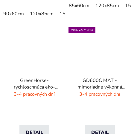
85x60cm
120x85cm
150
90x60cm
120x85cm
150x85cm
175x115cm
240x
VIAC ZA MENEJ
GreenHorse-
GD600C MAT -
rýchloschnúca eko-
mimoriadne výkonná
rohož - dýmovo čierna
čistiaca rohož - 9 farieb
3-4 pracovných dní
3-4 pracovných dní
s melírom
DETAIL
DETAIL