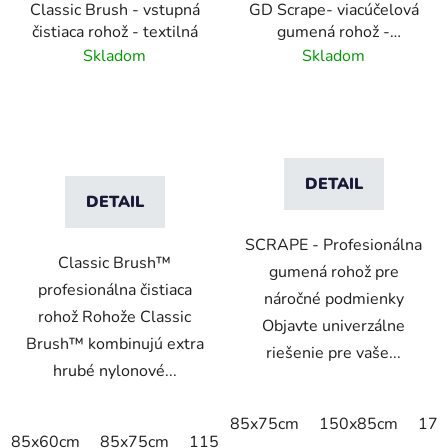
Classic Brush - vstupná
GD Scrape- viacúčelová
čistiaca rohož - textilná
gumená rohož -
interiér/exteriér
Skladom
Skladom
DETAIL
DETAIL
SCRAPE - Profesionálna
Classic Brush™
gumená rohož pre
profesionálna čistiaca
náročné podmienky
rohož Rohože Classic
Objavte univerzálne
Brush™ kombinujú extra
riešenie pre vaše...
hrubé nylonové...
85x75cm
150x85cm
175
85x60cm
85x75cm
115x85cm
150x85cm
180x11