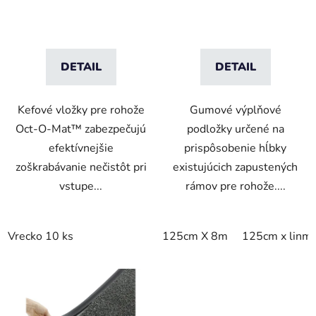
DETAIL
DETAIL
Kefové vložky pre rohože
Gumové výplňové
Oct-O-Mat™ zabezpečujú
podložky určené na
efektívnejšie
prispôsobenie hĺbky
zoškrabávanie nečistôt pri
existujúcich zapustených
vstupe...
rámov pre rohože....
Vrecko 10 ks
125cm X 8m
125cm x linm