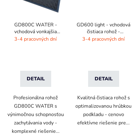
GD800C WATER -
GD600 light - vchodová
vchodová vonkajšia
čistiaca rohož -
rohož - hnedá - čierna
interiér/exteriér
3-4 pracovných dní
3-4 pracovných dní
DETAIL
DETAIL
Profesionálna rohož
Kvalitná čistiaca rohož s
GD800C WATER s
optimalizovanou hrúbkou
výnimočnou schopnosťou
podkladu - cenovo
zachytávania vody -
efektívne riešenie pre...
komplexné riešenie...