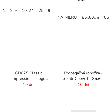
1
2-9
10-24
25-49
50-99
100-249
250-499
NA MIERU
85x60cm
85x
GD625 Classic
Propagačná rohožka -
Impressions - logo
textilný povrch -85x60
rohož s HD potlačou - 6
cm
10 dní
10 dní
mm vlas