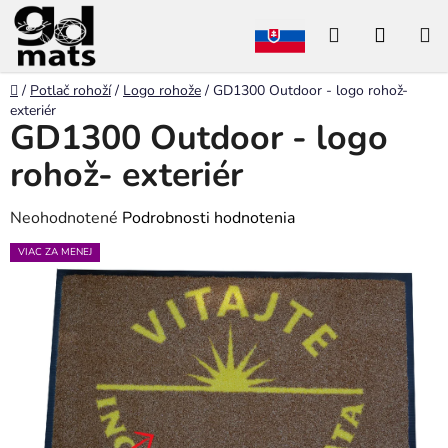
Prejsť
Hľadať
NÁKU
na
obsah
KOŠÍK
Domov
/
Potlač rohoží
/
Logo rohože
/
GD1300 Outdoor - logo rohož-
exteriér
GD1300 Outdoor - logo
rohož- exteriér
Priemerné
Neohodnotené
Podrobnosti hodnotenia
hodnotenie
VIAC ZA MENEJ
produktu
je
0,0
z
5
hviezdičiek.