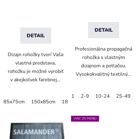
DETAIL
DETAIL
Profesionálna propagačná
Dizajn rohožky tvorí Vaša
rohožka s vlastným
vlastná predstava,
dizajnom a potlačou.
rohožku je možné vyrobiť
Vysokokvalitný textilný...
v akejkoľvek farebnej...
1
2-9
10-24
25-49
85x75cm
150x85cm
180x115cm
250x150cm
VIAC ZA MENEJ