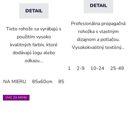
DETAIL
DETAIL
Profesionálna propagačná
Tieto rohože sa vyrábajú s
rohožka s vlastným
použitím vysoko
dizajnom a potlačou.
kvalitných farbív, ktoré
Vysokokvalitný textilný...
dodávajú logu alebo
odkazu...
1
2-9
10-24
25-49
NA MIERU
85x60cm
85x75cm
150x85cm
180x11
VIAC ZA MENEJ