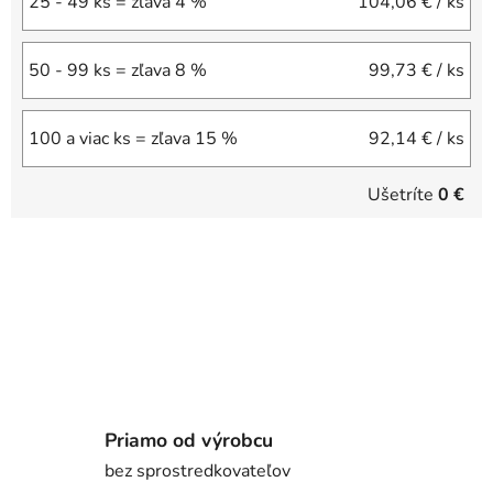
25 - 49 ks = zľava 4 %
104,06 €
/ ks
50 - 99 ks = zľava 8 %
99,73 €
/ ks
100 a viac ks = zľava 15 %
92,14 €
/ ks
Ušetríte
0 €
Priamo od výrobcu
bez sprostredkovateľov