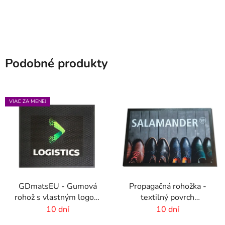
Podobné produkty
VIAC ZA MENEJ
GDmatsEU - Gumová
Propagačná rohožka -
rohož s vlastným logom
textilný povrch
- interiér-exteriér
-85x300 cm
10 dní
10 dní