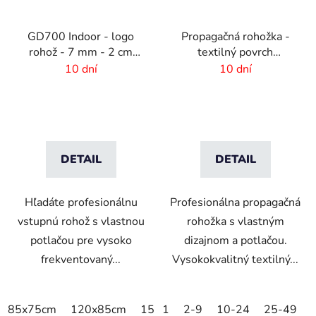
GD700 Indoor - logo
Propagačná rohožka -
rohož - 7 mm - 2 cm
textilný povrch
gumový okraj
-150x300cm
10 dní
10 dní
DETAIL
DETAIL
Hľadáte profesionálnu
Profesionálna propagačná
vstupnú rohož s vlastnou
rohožka s vlastným
potlačou pre vysoko
dizajnom a potlačou.
frekventovaný...
Vysokokvalitný textilný...
85x75cm
120x85cm
150x85cm
1
2-9
175x115cm
10-24
25-49
200x